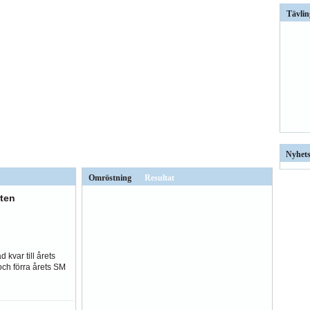
Tävlin
Nyhets
Omröstning
Resultat
ten
 kvar till årets
och förra årets SM