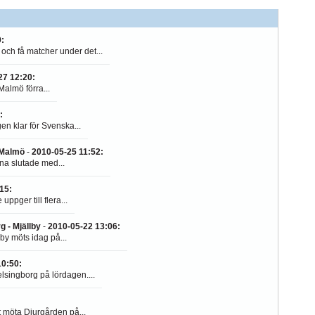
9
:
ch få matcher under det...
27 12:20
:
Malmö förra...
:
en klar för Svenska...
 Malmö
-
2010-05-25 11:52
:
na slutade med...
:15
:
pger till flera...
 - Mjällby
-
2010-05-22 13:06
:
y möts idag på...
10:50
:
lsingborg på lördagen....
:
t möta Djurgården på...