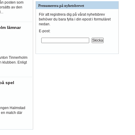
rån posten som
Prenumerera på nyhetsbrevet
ersätts av den
..
För att registrera dig på vårat nyhetsbrev
behöver du bara fylla i din epost i formuläret
nedan.
olm lämnar
E-post:
Anton Tinnerholm
ån klubben. Enligt
på spel
lingen Halmstad
i en match där