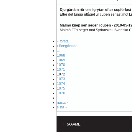
Djurgården rör om i grytan efter cupförlust
Efter det tunga uttåget ur cupen senast mot Lj
Malmö knep sen seger i cupen
-
2010-05-19
Malmö FF's seger mot Syrianska i Svenska Cupe
« första
‹ föregående
…
1068
1069
1070
1071
1072
1073
1074
1075
1076
…
nästa ›
sista »
IFRAAAME