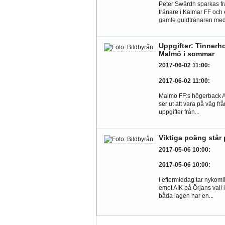
Peter Swärdh sparkas f
tränare i Kalmar FF och 
gamle guldtränaren med.
Uppgifter: Tinnerh
Malmö i sommar
2017-06-02 11:00
:
2017-06-02 11:00
:
Malmö FF:s högerback 
ser ut att vara på väg fr
uppgifter från...
Viktiga poäng står 
2017-05-06 10:00
:
2017-05-06 10:00
:
I eftermiddag tar nykom
emot AIK på Örjans vall 
båda lagen har en...