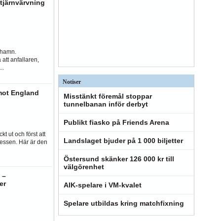
tjärnvärvning
i hamn.
att anfallaren,
..
Notiser
 mot England
Misstänkt föremål stoppar
tunnelbanan inför derbyt
Publikt fiasko på Friends Arena
kt ut och först att
Landslaget bjuder på 1 000 biljetter
essen. Här är den
Östersund skänker 126 000 kr till
välgörenhet
 –
er
AIK-spelare i VM-kvalet
Spelare utbildas kring matchfixning