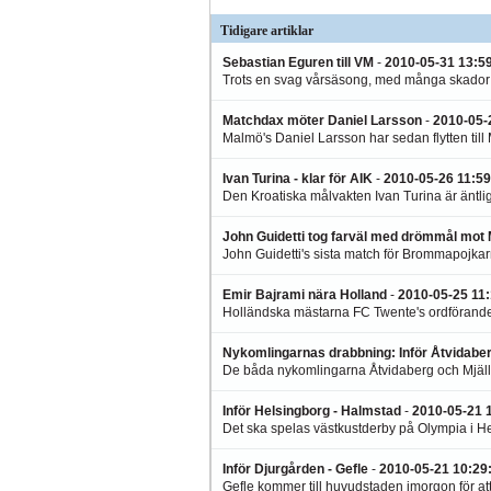
Tidigare artiklar
Sebastian Eguren till VM
-
2010-05-31 13:5
Trots en svag vårsäsong, med många skador o
Matchdax möter Daniel Larsson
-
2010-05-
Malmö's Daniel Larsson har sedan flytten till 
Ivan Turina - klar för AIK
-
2010-05-26 11:59
Den Kroatiska målvakten Ivan Turina är äntlig
John Guidetti tog farväl med drömmål mot
John Guidetti's sista match för Brommapojkar
Emir Bajrami nära Holland
-
2010-05-25 11
Holländska mästarna FC Twente's ordförande up
Nykomlingarnas drabbning: Inför Åtvidaberg
De båda nykomlingarna Åtvidaberg och Mjällb
Inför Helsingborg - Halmstad
-
2010-05-21 
Det ska spelas västkustderby på Olympia i He
Inför Djurgården - Gefle
-
2010-05-21 10:29
Gefle kommer till huvudstaden imorgon för at