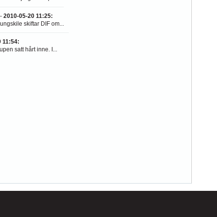
-
2010-05-20 11:25
:
ungskile skiftar DIF om...
 11:54
:
n satt hårt inne. I...