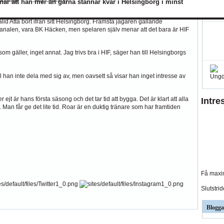
ndslag
Silly Season
ar att han mer än gärna stannar kvar i Helsingborg i minst
BK
Hammarby
Häcken
J Södra
KFF
MFF
IFK Nkpg
Sundsvall
ÖS
d Atta bort ifrån sitt Helsingborg. Främsta jägaren gällande
skanalen, vara BK Häcken, men spelaren själv menar att det bara är HIF
 som gäller, inget annat. Jag trivs bra i HIF, säger han till Helsingborgs
l han inte dela med sig av, men oavsett så visar han inget intresse av
r ejt är hans första säsong och det tar tid att bygga. Det är klart att alla
Intre
 Man får ge det lite tid. Roar är en duktig tränare som har framtiden
Få maxim
Slutstri
Blogga