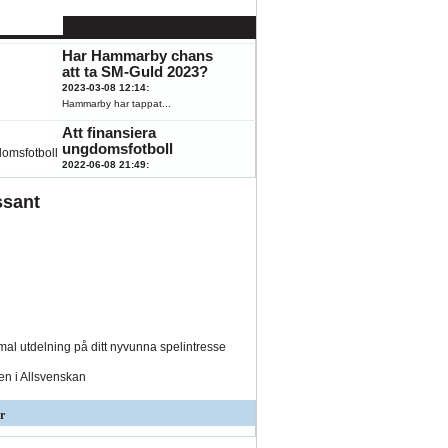
känna till
2023-08-07 15:43
:
K
ÖFK
Hästar, fotboll,...
Har Hammarby chans
att ta SM-Guld 2023?
2023-03-08 12:14
:
Hammarby har tappat...
Att finansiera
ungdomsfotboll
2022-06-08 21:49
:
Fotboll engagerar...
ssant
al utdelning på ditt nyvunna spelintresse
den i Allsvenskan
r