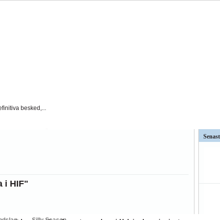
finitiva besked,...
t AFC Eskilstuna är det...
Senast
väntat på och...
ar kritiken mot Kalmar FFs...
a i HIF"
så stor betydelse i...