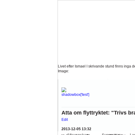
Livet efter Ismael
I skrivande stund finns inga de
Image:
Tankar om KFFs framtid
Efter förlusten borta mo
Image:
Nystart med Nanne
Så kom då det som väl alla 
Image:
Hur länge orkar Swärdh?
Under en längre tid h
Atta om flyttryktet: "Trivs br
Image:
Edit
Bäst i stan efter sex...
Inte för att det kanske har 
2013-12-05 13:32
Image: