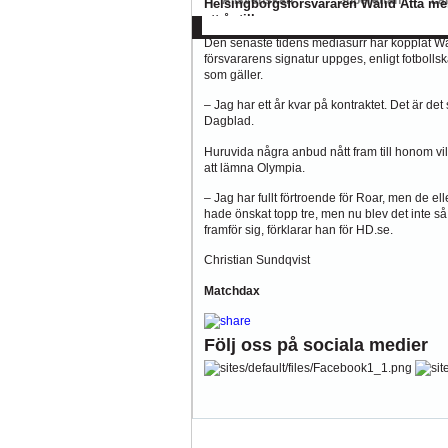
Allsvenskan
Superettan
La
Helsingborgsförsvararen Walid Atta men
ett år till.
AFC
AIK
DIF
Elfsborg
IFK Gbg
H
Den senaste tidens mediasurr har kopplat Wali
försvararens signatur uppges, enligt fotboll
som gäller.
– Jag har ett år kvar på kontraktet. Det är det
Dagblad.
Huruvida några anbud nått fram till honom vil
att lämna Olympia.
– Jag har fullt förtroende för Roar, men de elle
hade önskat topp tre, men nu blev det inte så.
framför sig, förklarar han för HD.se.
Christian Sundqvist
Matchdax
Följ oss på sociala medier