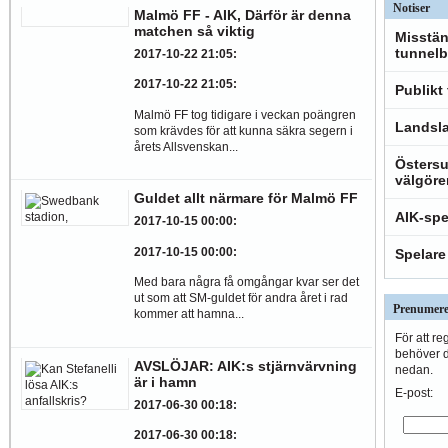
Notiser
Malmö FF - AIK, Därför är denna
matchen så viktig
Misstän
tunnelb
2017-10-22 21:05
:
2017-10-22 21:05
:
Publikt
Malmö FF tog tidigare i veckan poängren
Landsla
som krävdes för att kunna säkra segern i
årets Allsvenskan...
Östersu
välgöre
Guldet allt närmare för Malmö FF
AIK-spe
2017-10-15 00:00
:
2017-10-15 00:00
:
Spelare
Med bara några få omgångar kvar ser det
ut som att SM-guldet för andra året i rad
Prenumere
kommer att hamna...
För att re
behöver du
AVSLÖJAR: AIK:s stjärnvärvning
nedan.
är i hamn
E-post:
2017-06-30 00:18
:
2017-06-30 00:18
: