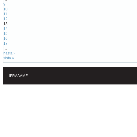
9
10
11
12
13
14
15
16
17
…
nästa ›
sista »
IFRAAAME