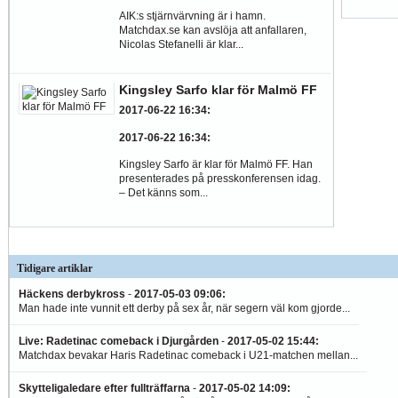
AIK:s stjärnvärvning är i hamn.
Matchdax.se kan avslöja att anfallaren,
Nicolas Stefanelli är klar...
Kingsley Sarfo klar för Malmö FF
2017-06-22 16:34
:
2017-06-22 16:34
:
Kingsley Sarfo är klar för Malmö FF. Han
presenterades på presskonferensen idag.
– Det känns som...
Tidigare artiklar
Häckens derbykross
-
2017-05-03 09:06
:
Man hade inte vunnit ett derby på sex år, när segern väl kom gjorde...
Live: Radetinac comeback i Djurgården
-
2017-05-02 15:44
:
Matchdax bevakar Haris Radetinac comeback i U21-matchen mellan...
Skytteligaledare efter fullträffarna
-
2017-05-02 14:09
: