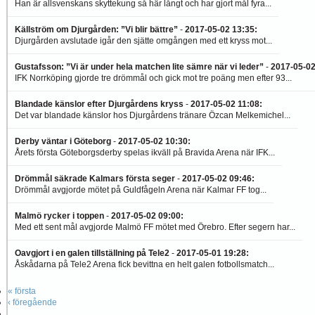
Han är allsvenskans skyttekung så här långt och har gjort mål fyra...
Källström om Djurgården: ”Vi blir bättre”
-
2017-05-02 13:35
:
Djurgården avslutade igår den sjätte omgången med ett kryss mot...
Gustafsson: ”Vi är under hela matchen lite sämre när vi leder”
-
2017-05-02
IFK Norrköping gjorde tre drömmål och gick mot tre poäng men efter 93...
Blandade känslor efter Djurgårdens kryss
-
2017-05-02 11:08
:
Det var blandade känslor hos Djurgårdens tränare Özcan Melkemichel...
Derby väntar i Göteborg
-
2017-05-02 10:30
:
Årets första Göteborgsderby spelas ikväll på Bravida Arena när IFK...
Drömmål säkrade Kalmars första seger
-
2017-05-02 09:46
:
Drömmål avgjorde mötet på Guldfågeln Arena när Kalmar FF tog...
Malmö rycker i toppen
-
2017-05-02 09:00
:
Med ett sent mål avgjorde Malmö FF mötet med Örebro. Efter segern har...
Oavgjort i en galen tillställning på Tele2
-
2017-05-01 19:28
:
Åskådarna på Tele2 Arena fick bevittna en helt galen fotbollsmatch...
« första
‹ föregående
…