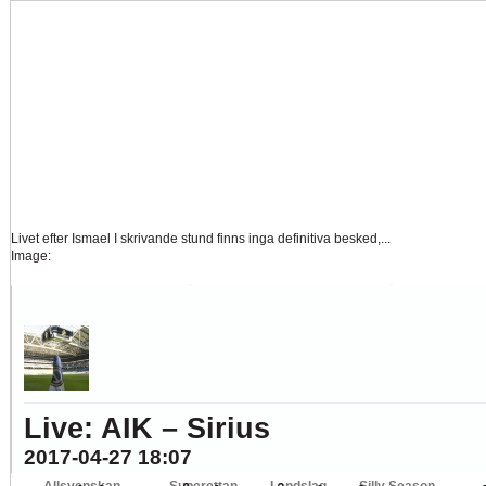
Livet efter Ismael
I skrivande stund finns inga definitiva besked,...
Image:
Tankar om KFFs framtid
Efter förlusten borta mot AFC Eskilstuna är det...
Image:
Nystart med Nanne
Så kom då det som väl alla väntat på och...
Image:
Hur länge orkar Swärdh?
Under en längre tid har kritiken mot Kalmar FFs...
Image:
Live: AIK – Sirius
Bäst i stan efter sex...
Inte för att det kanske har så stor betydelse i...
2017-04-27 18:07
Image: