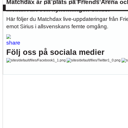
Allsvenskan
Superettan
Landslag
Silly Season
Matchdax är på plats på Friends Arena oc
AFC
AIK
DIF
Elfsborg
IFK Gbg
HBK
Hammarby
Häcken
J Sö
mellan AIK och nykomlingen Sirius.
Här följer du Matchdax live-uppdateringar från Fri
emot Sirius i allsvenskans femte omgång.
Följ oss på sociala medier