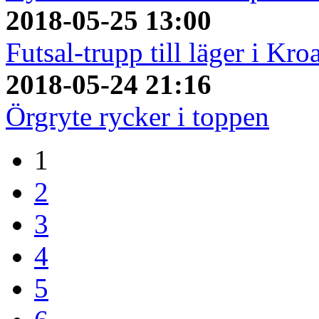
2018-05-25 13:00
Futsal-trupp till läger i Kro
2018-05-24 21:16
Örgryte rycker i toppen
1
2
3
4
5