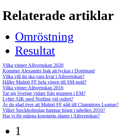
Relaterade artiklar
Omröstning
Resultat
Vilka vinner Allsvenskan 2020
Kommer Alexander Isak att lyckas i Dortmund
Vilka vill du ska vara kvar i Allsvenskan?
Håller Malmö FF hela vägen till SM-guld?
Vilka vinner Allsvenskan 2016
Tar sig Sverige vidare från gruppen i EM?
Lyfter AIK med Norling vid rodret?
Är du glad över att Malmö FF gått till Champions League?
Vilket Stockholmslag hamnar högst i tabellen 2010?
Har vi för många konstgräs planer i Allsvenskan?
1