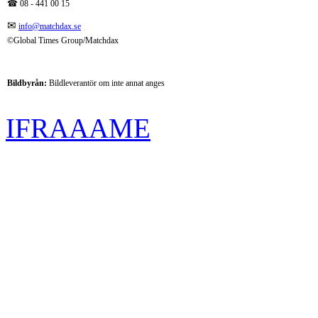
☎
08 - 441 00 15
✉
info@matchdax.se
©Global Times Group/Matchdax
Bildbyrån:
B
ildleverantör om inte annat anges
IFRAAAME