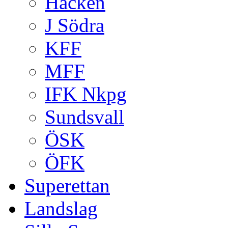
Häcken
J Södra
KFF
MFF
IFK Nkpg
Sundsvall
ÖSK
ÖFK
Superettan
Landslag