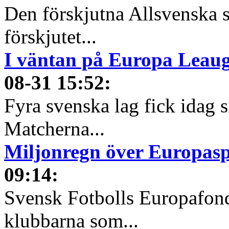
Den förskjutna Allsvenska 
förskjutet...
I väntan på Europa Leauge
08-31 15:52
:
Fyra svenska lag fick idag 
Matcherna...
Miljonregn över Europas
09:14
:
Svensk Fotbolls Europafond
klubbarna som...