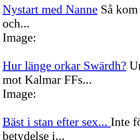
Nystart med Nanne
Så kom 
och...
Image:
Hur länge orkar Swärdh?
Un
mot Kalmar FFs...
Image:
Bäst i stan efter sex...
Inte f
betydelse i...