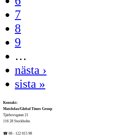
6
7
8
9
…
nästa ›
sista »
Kontakt:
Matchdax/Global Times Group
Tjärhovsgatan 21
116 28 Stockholm
☎ 08 - 122 015 98