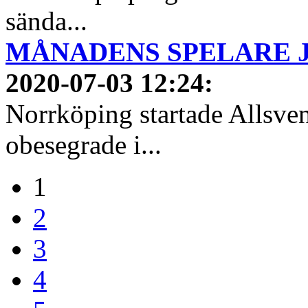
sända...
MÅNADENS SPELARE JUN
2020-07-03 12:24
:
Norrköping startade Allsven
obesegrade i...
1
2
3
4