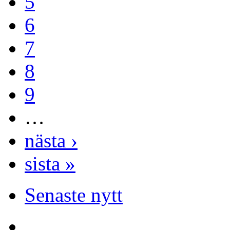
5
6
7
8
9
…
nästa ›
sista »
Senaste nytt