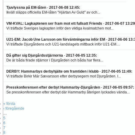
Tjuvlyssna på EM-låten
-
2017-06-08 12:45
:
Ikväll släpps officiella EM-låten "Hjärtan Av Guld" av och...
VM-KVAL: Lagkaptenen ser fram mot ett fullsatt Friends
-
2017-06-07 13:29
Vi träffade Sveriges lagkapten inför den viktiga kvalmatchen mot...
U21-EM: Jacob Une Larsson om förväntningarna inför EM
-
2017-06-06 13:
Vi träffade Djurgårdens och U21-landslagets mittback inför U21-EM....
Då gifter sig Djurgårdsstjärnorna
-
2017-06-05 12:35
:
De är båda firade stjärnor i Djurgården och båda har flera...
DERBY: Hammarbys derbyhjälte om framtiden i klubb
-
2017-06-05 11:49
:
Vi träffade Birkir Már Sævarsson efter derbysegern mot Djurgården. I...
Presskonferensen efter derbyt Hammarby-Djurgården
-
2017-06-05 09:57
:
Se presskonferensen efter derbyt där Hammarby återigen lyckades vända...
« första
‹ föregående
…
5
6
7
8