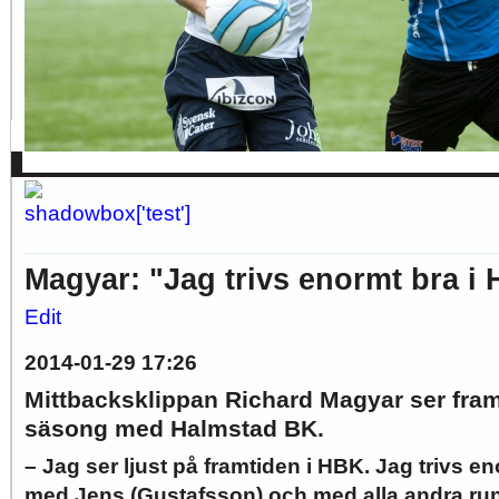
Hur länge orkar Swärdh?
Under en längre tid har kritiken mot Kalmar FFs...
Image:
Bäst i stan efter sex...
Inte för att det kanske har så stor betydelse i...
Image:
Allsvenskan
Superettan
Landslag
Silly Season
AFC
AIK
DIF
Elfsborg
IFK Gbg
HBK
Hammarby
Häcken
J Sö
Magyar: "Jag trivs enormt bra i
Edit
2014-01-29 17:26
Mittbacksklippan Richard Magyar ser fra
säsong med Halmstad BK.
– Jag ser ljust på framtiden i HBK. Jag trivs en
med Jens (Gustafsson) och med alla andra run