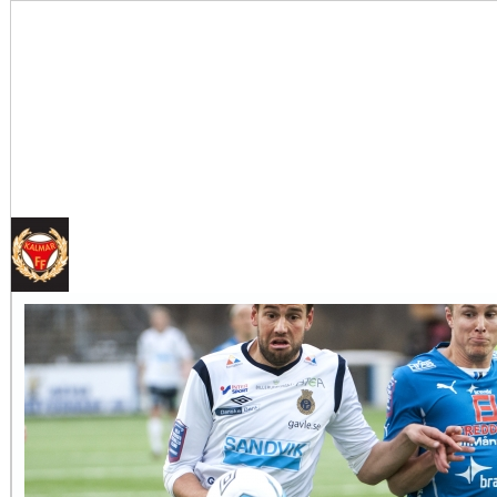
Tankar om KFFs framtid
Efter förlusten borta mot AFC Eskilstuna är det...
Image:
Nystart med Nanne
Så kom då det som väl alla väntat på och...
Image: