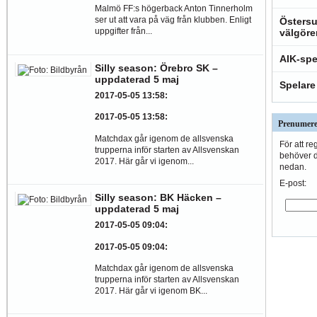
Malmö FF:s högerback Anton Tinnerholm
ser ut att vara på väg från klubben. Enligt
Östersu
uppgifter från...
välgöre
AIK-spe
Silly season: Örebro SK –
uppdaterad 5 maj
Spelare
2017-05-05 13:58
:
2017-05-05 13:58
:
Prenumere
Matchdax går igenom de allsvenska
För att re
trupperna inför starten av Allsvenskan
behöver du
2017. Här går vi igenom...
nedan.
E-post:
Silly season: BK Häcken –
uppdaterad 5 maj
2017-05-05 09:04
:
2017-05-05 09:04
:
Matchdax går igenom de allsvenska
trupperna inför starten av Allsvenskan
2017. Här går vi igenom BK...