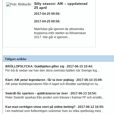
Silly season: AIK – uppdaterad
25 april
2017-04-25 09:56
:
2017-04-25 09:56
:
Matchdax går igenom de allsvenska
trupperna inför starten av Allsvenskan
2017. Här går vi igenom...
Tidigare artiklar
BRÖLLOPSLYCKA: Guldhjälten gifter sig
-
2017-06-15 10:44
:
För två år sedan var han den stora svenska hjälten när Sverige tog...
Klart: AIK petar legendaren - får ta över pojklag
-
2017-06-14 15:09
:
AIK petar klubblegendaren från A-laget och tillsätter samtidigt en ny...
Swärdh får sparken – guldtränaren tar över
-
2017-06-13 10:54
:
Peter Swärdh sparkas från posten som tränare i Kalmar FF och ersätts...
Kan man verkligen vinna stort på online-betting?
-
2017-06-12 16:55
:
I en marknad som fullkomligen svämmar över av olika spelbolag med...