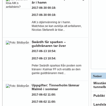
är i hamn
2017-06-30 00:18
:
2017-06-30 00:18
:
AIK:s stjärnvärvning är i hamn.
Matchdax.se kan avslöja att anfallaren,
Nicolas Stefanelli är klar...
Swärdh får sparken –
guldtränaren tar över
2017-06-13 10:54
:
2017-06-13 10:54
:
Peter Swärdh sparkas från posten som
tränare i Kalmar FF och ersätts av den
gamle guldtränaren med...
Notiser
Misstän
Uppgifter: Tinnerholm lämnar
tunnelb
Malmö i sommar
2017-06-02 11:00
:
Publikt
2017-06-02 11:00
:
Landsla