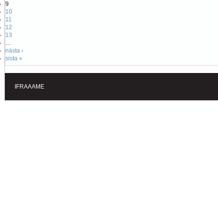
9
10
11
12
13
…
nästa ›
sista »
IFRAAAME