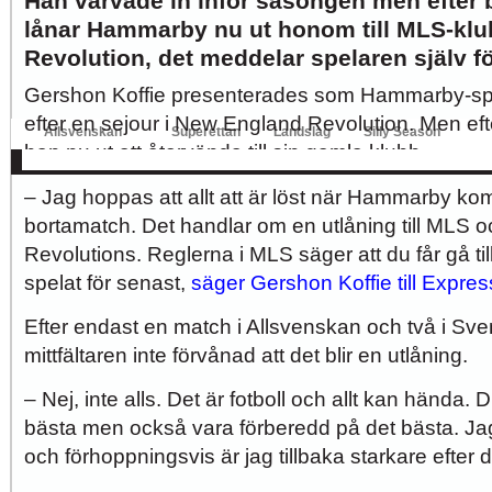
Han värvade in inför säsongen men efter b
lånar Hammarby nu ut honom till MLS-kl
Hur länge orkar Swärdh?
Under en längre tid har kritiken mot Kalmar FFs...
Revolution, det meddelar spelaren själv f
Image:
Gershon Koffie presenterades som Hammarby-spela
Bäst i stan efter sex...
Inte för att det kanske har så stor betydelse i...
Image:
efter en sejour i New England Revolution. Men efte
Allsvenskan
Superettan
Landslag
Silly Season
han nu ut att återvända till sin gamla klubb.
AFC
AIK
DIF
Elfsborg
IFK Gbg
HBK
Hammarby
Häcken
J Sö
– Jag hoppas att allt att är löst när Hammarby kom
bortamatch. Det handlar om en utlåning till MLS
Revolutions. Reglerna i MLS säger att du får gå til
spelat för senast,
säger Gershon Koffie till Expres
Efter endast en match i Allsvenskan och två i Sv
mittfältaren inte förvånad att det blir en utlåning.
– Nej, inte alls. Det är fotboll och allt kan hända.
bästa men också vara förberedd på det bästa. Jag
och förhoppningsvis är jag tillbaka starkare efter d