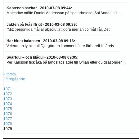
Kaptenen backar
-
2010-03-08 09:44
:
Matchdax mötte Daniel Andersson på spelarhotellet Sol Andalusí i...
Jakten på tvåsiffrigt
-
2010-03-08 09:39
:
”Mitt personliga mål är absolut att göra mer än tio mål i år. Det...
Har hittat balansen
-
2010-03-08 09:16
:
Veteranen tycker att Djurgården kommer bättre förberett till årets...
Svartgul – och blågul
-
2010-03-08 09:05
:
Per Karlsson fick åka på landslagsläger till Oman efter guldsäsongen...
« första
‹ föregående
…
1071
1072
1073
1074
1075
1076
1077
1078
1079