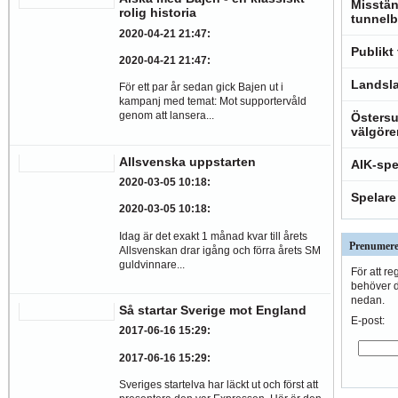
Misstän
rolig historia
tunnelb
2020-04-21 21:47
:
Publikt
2020-04-21 21:47
:
Landsla
För ett par år sedan gick Bajen ut i
kampanj med temat: Mot supportervåld
genom att lansera...
Östersu
välgöre
Allsvenska uppstarten
AIK-spe
2020-03-05 10:18
:
Spelare
2020-03-05 10:18
:
Idag är det exakt 1 månad kvar till årets
Prenumere
Allsvenskan drar igång och förra årets SM
guldvinnare...
För att re
behöver du
nedan.
Så startar Sverige mot England
E-post:
2017-06-16 15:29
:
2017-06-16 15:29
:
Sveriges startelva har läckt ut och först att