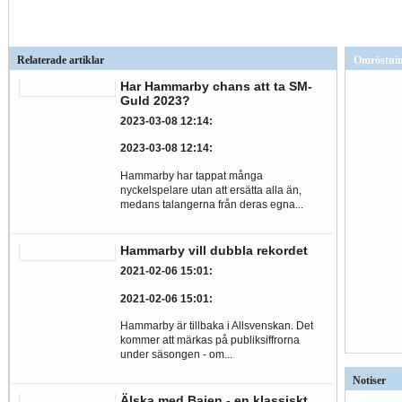
Relaterade artiklar
Omröstni
Har Hammarby chans att ta SM-
Guld 2023?
2023-03-08 12:14
:
2023-03-08 12:14
:
Hammarby har tappat många
nyckelspelare utan att ersätta alla än,
medans talangerna från deras egna...
Hammarby vill dubbla rekordet
2021-02-06 15:01
:
2021-02-06 15:01
:
Hammarby är tillbaka i Allsvenskan. Det
kommer att märkas på publiksiffrorna
under säsongen - om...
Notiser
Älska med Bajen - en klassiskt