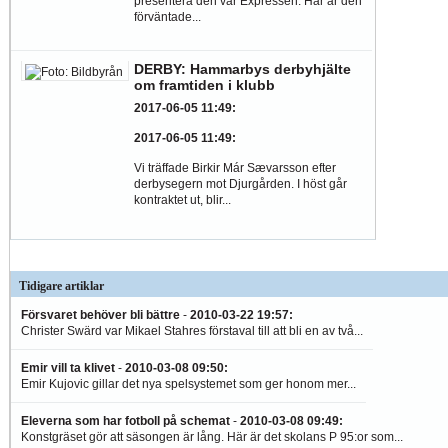
presentera den var Expressen. Här är den
förväntade...
DERBY: Hammarbys derbyhjälte
om framtiden i klubb
2017-06-05 11:49
:
2017-06-05 11:49
:
Vi träffade Birkir Már Sævarsson efter
derbysegern mot Djurgården. I höst går
kontraktet ut, blir...
Tidigare artiklar
Försvaret behöver bli bättre
-
2010-03-22 19:57
:
Christer Swärd var Mikael Stahres förstaval till att bli en av två...
Emir vill ta klivet
-
2010-03-08 09:50
:
Emir Kujovic gillar det nya spelsystemet som ger honom mer...
Eleverna som har fotboll på schemat
-
2010-03-08 09:49
:
Konstgräset gör att säsongen är lång. Här är det skolans P 95:or som...