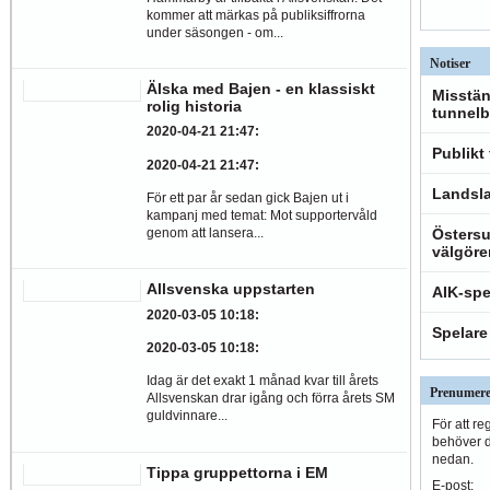
kommer att märkas på publiksiffrorna
under säsongen - om...
Notiser
Älska med Bajen - en klassiskt
Misstän
rolig historia
tunnelb
2020-04-21 21:47
:
Publikt
2020-04-21 21:47
:
Landsla
För ett par år sedan gick Bajen ut i
kampanj med temat: Mot supportervåld
genom att lansera...
Östersu
välgöre
Allsvenska uppstarten
AIK-spe
2020-03-05 10:18
:
Spelare
2020-03-05 10:18
:
Idag är det exakt 1 månad kvar till årets
Prenumere
Allsvenskan drar igång och förra årets SM
guldvinnare...
För att re
behöver du
nedan.
Tippa gruppettorna i EM
E-post: