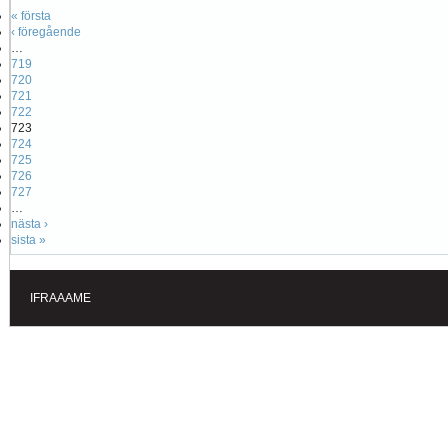
« första
‹ föregående
…
719
720
721
722
723
724
725
726
727
…
nästa ›
sista »
IFRAAAME