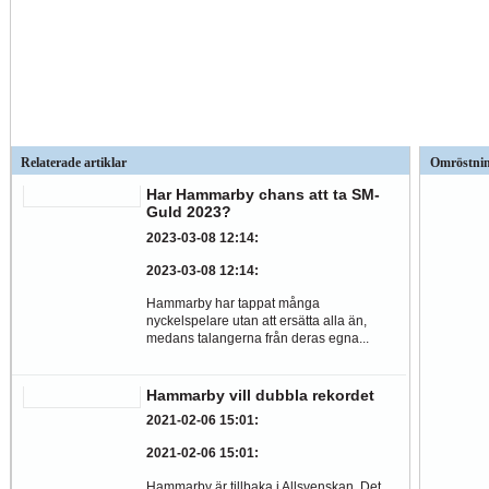
Relaterade artiklar
Omröstni
Har Hammarby chans att ta SM-
Guld 2023?
2023-03-08 12:14
:
2023-03-08 12:14
:
Hammarby har tappat många
nyckelspelare utan att ersätta alla än,
medans talangerna från deras egna...
Hammarby vill dubbla rekordet
2021-02-06 15:01
:
2021-02-06 15:01
:
Hammarby är tillbaka i Allsvenskan. Det