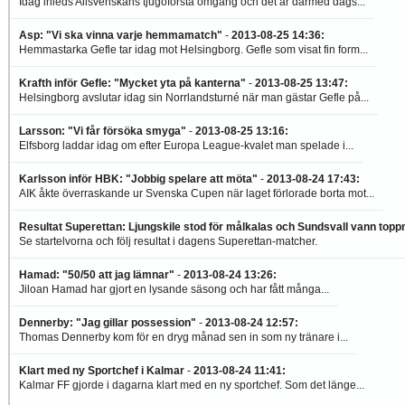
Idag inleds Allsvenskans tjugoförsta omgång och det är därmed dags...
Asp: "Vi ska vinna varje hemmamatch"
-
2013-08-25 14:36
:
Hemmastarka Gefle tar idag mot Helsingborg. Gefle som visat fin form...
Krafth inför Gefle: "Mycket yta på kanterna"
-
2013-08-25 13:47
:
Helsingborg avslutar idag sin Norrlandsturné när man gästar Gefle på...
Larsson: "Vi får försöka smyga"
-
2013-08-25 13:16
:
Elfsborg laddar idag om efter Europa League-kvalet man spelade i...
Karlsson inför HBK: "Jobbig spelare att möta"
-
2013-08-24 17:43
:
AIK åkte överraskande ur Svenska Cupen när laget förlorade borta mot...
Resultat Superettan: Ljungskile stod för målkalas och Sundsvall vann top
Se startelvorna och följ resultat i dagens Superettan-matcher.
Hamad: "50/50 att jag lämnar"
-
2013-08-24 13:26
:
Jiloan Hamad har gjort en lysande säsong och har fått många...
Dennerby: "Jag gillar possession"
-
2013-08-24 12:57
:
Thomas Dennerby kom för en dryg månad sen in som ny tränare i...
Klart med ny Sportchef i Kalmar
-
2013-08-24 11:41
:
Kalmar FF gjorde i dagarna klart med en ny sportchef. Som det länge...