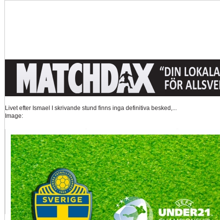
Livet efter Ismael
I skrivande stund finns inga definitiva besked,...
Image:
Tankar om KFFs framtid
Efter förlusten borta mot AFC Eskilstuna är det...
Image:
Nystart med Nanne
Så kom då det som väl alla väntat på och...
Image:
Hur länge orkar Swärdh?
Under en längre tid har kritiken mot Kalmar FFs...
Image:
Bäst i stan efter sex...
Inte för att det kanske har så stor betydelse i...
Image: