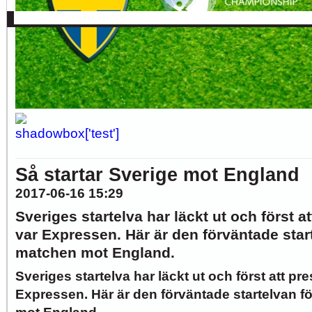
Allsvenskan
Superettan
Landslag
Silly Season
AFC
AIK
DIF
Elfsborg
IFK Gbg
HBK
Hammarby
Häcken
J Sö
Så startar Sverige mot England
2017-06-16 15:29
Sveriges startelva har läckt ut och först a
var Expressen. Här är den förväntade start
matchen mot England.
Sveriges startelva har läckt ut och först att pr
Expressen. Här är den förväntade startelvan f