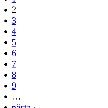
2
3
4
5
6
7
8
9
…
nästa ›