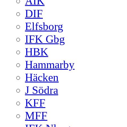
AIK
DIF
Elfsborg
IFK Gbg
HBK
Hammarby
Häcken
J Södra
KFF
MFF