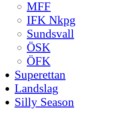
MFF
IFK Nkpg
Sundsvall
ÖSK
ÖFK
Superettan
Landslag
Silly Season