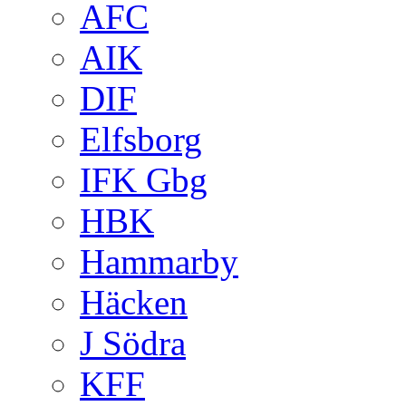
AFC
AIK
DIF
Elfsborg
IFK Gbg
HBK
Hammarby
Häcken
J Södra
KFF