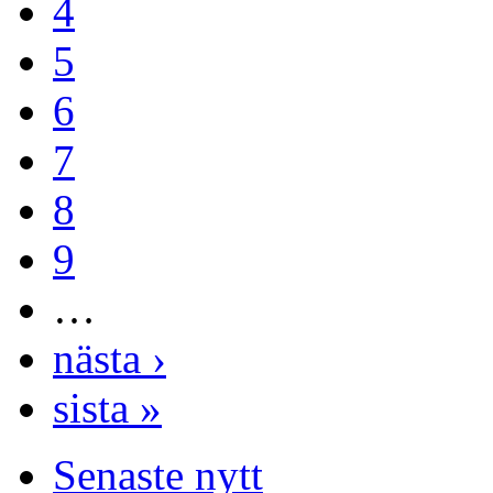
4
5
6
7
8
9
…
nästa ›
sista »
Senaste nytt