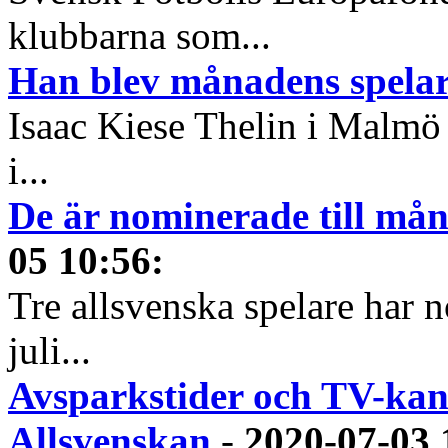
klubbarna som...
Han blev månadens spelare
Isaac Kiese Thelin i Malmö 
i...
De är nominerade till måna
05 10:56
:
Tre allsvenska spelare har n
juli...
Avsparkstider och TV-kan
Allsvenskan
-
2020-07-03 