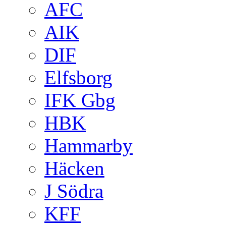
AFC
AIK
DIF
Elfsborg
IFK Gbg
HBK
Hammarby
Häcken
J Södra
KFF