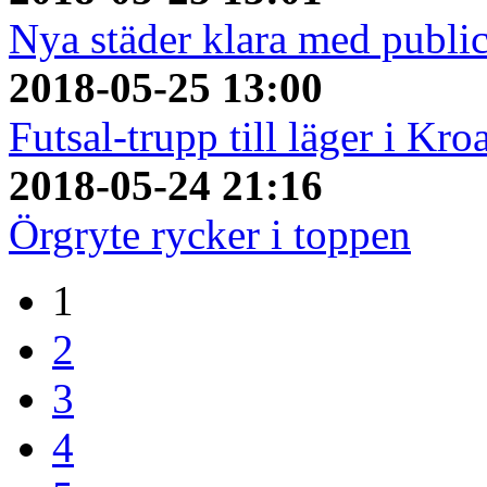
Nya städer klara med publi
2018-05-25 13:00
Futsal-trupp till läger i Kro
2018-05-24 21:16
Örgryte rycker i toppen
1
2
3
4