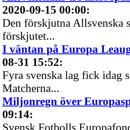
2020-09-15 00:00
:
Den förskjutna Allsvenska 
förskjutet...
I väntan på Europa Leauge
08-31 15:52
:
Fyra svenska lag fick idag 
Matcherna...
Miljonregn över Europas
09:14
:
Svensk Fotbolls Europafond