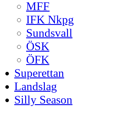
MFF
IFK Nkpg
Sundsvall
ÖSK
ÖFK
Superettan
Landslag
Silly Season