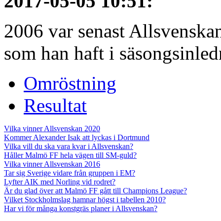
2017-05-05 10:51
:
2006 var senast Allsvenska
som han haft i säsongsinledn
Omröstning
Resultat
Vilka vinner Allsvenskan 2020
Kommer Alexander Isak att lyckas i Dortmund
Vilka vill du ska vara kvar i Allsvenskan?
Håller Malmö FF hela vägen till SM-guld?
Vilka vinner Allsvenskan 2016
Tar sig Sverige vidare från gruppen i EM?
Lyfter AIK med Norling vid rodret?
Är du glad över att Malmö FF gått till Champions League?
Vilket Stockholmslag hamnar högst i tabellen 2010?
Har vi för många konstgräs planer i Allsvenskan?