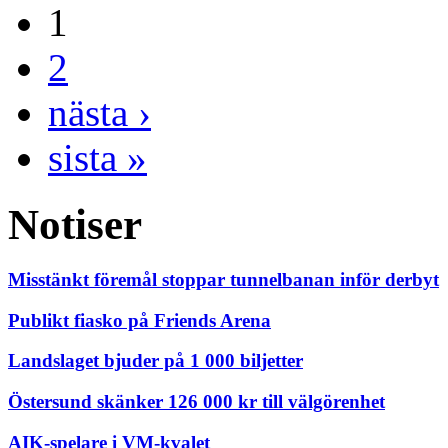
1
2
nästa ›
sista »
Notiser
Misstänkt föremål stoppar tunnelbanan inför derbyt
Publikt fiasko på Friends Arena
Landslaget bjuder på 1 000 biljetter
Östersund skänker 126 000 kr till välgörenhet
AIK-spelare i VM-kvalet