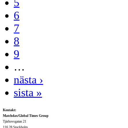
5
6
7
8
9
…
nästa ›
sista »
Kontakt:
Matchdax/Global Times Group
Tjärhovsgatan 21
116 28 Stockholm