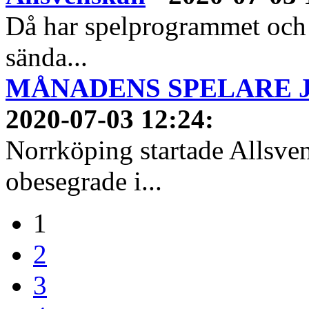
Då har spelprogrammet och
sända...
MÅNADENS SPELARE JUN
2020-07-03 12:24
:
Norrköping startade Allsven
obesegrade i...
1
2
3