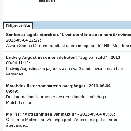
firar du ett...
Tidigare artiklar
Santos är lagets storebror:"Livet utanför planen som är svåras
2013-09-04 12:27
:
Alvaro Santos får numera oftast agera inhoppare för HIF. Men brass
Ludwig Augustinsson om debuten: ”Jag var rädd”
-
2013-
09-04 11:12
:
Ludwig Augustinsson jagades av halva Skandinavien innan han
värvades...
Matchdax listar sommarens övergångar
-
2013-09-04
09:49
:
Det internationella transferfönstret stängde i måndags.
Matchdax har...
Molins: "Mottagningen var mäktig"
-
2013-09-04 09:38
:
Guillermo Molins har två tunga proffsår bakom sig. I somras
återvände...