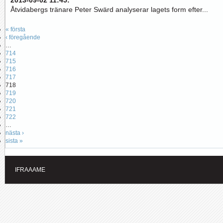
2013-09-02 11:45
:
Åtvidabergs tränare Peter Swärd analyserar lagets form efter...
« första
‹ föregående
…
714
715
716
717
718
719
720
721
722
…
nästa ›
sista »
IFRAAAME