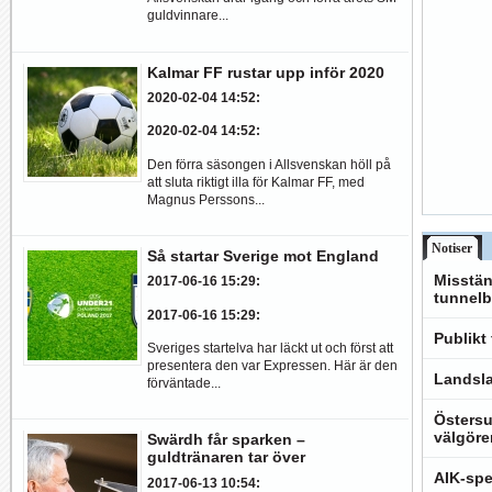
guldvinnare...
Kalmar FF rustar upp inför 2020
2020-02-04 14:52
:
2020-02-04 14:52
:
Den förra säsongen i Allsvenskan höll på
att sluta riktigt illa för Kalmar FF, med
Magnus Perssons...
Notiser
Så startar Sverige mot England
Misstän
2017-06-16 15:29
:
tunnelb
2017-06-16 15:29
:
Publikt
Sveriges startelva har läckt ut och först att
presentera den var Expressen. Här är den
Landsla
förväntade...
Östersu
välgöre
Swärdh får sparken –
guldtränaren tar över
AIK-spe
2017-06-13 10:54
: