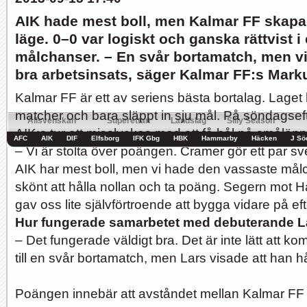
AIK hade mest boll, men Kalmar FF skap
Hur länge orkar Swärdh?
Under en längre tid har kritiken mot Kalmar FFs...
läge. 0–0 var logiskt och ganska rättvist 
Image:
målchanser. – En svår bortamatch, men vi 
bra arbetsinsats, säger Kalmar FF:s Mark
Kalmar FF är ett av seriens bästa bortalag. Laget ha
Bäst i stan efter sex...
Inte för att det kanske har så stor betydelse i...
Image:
matcher och bara släppt in sju mål. På söndagse
Allsvenskan
Superettan
Landslag
Silly Season
AIK:s tur att misslyckas med att få hål på smålän
AFC
AIK
DIF
Elfsborg
IFK Gbg
HBK
Hammarby
Häcken
J Sö
– Vi är stolta över poängen. Cramer gör ett par sv
AIK har mest boll, men vi hade den vassaste mål
skönt att hålla nollan och ta poäng. Segern mot H
gav oss lite självförtroende att bygga vidare på ef
Hur fungerade samarbetet med debuterande L
– Det fungerade väldigt bra. Det är inte lätt att kom
till en svår bortamatch, men Lars visade att han h
Poängen innebär att avståndet mellan Kalmar FF o