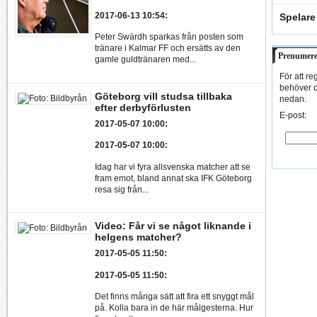
2017-06-13 10:54
:
Spelare
Peter Swärdh sparkas från posten som
tränare i Kalmar FF och ersätts av den
Prenumere
gamle guldtränaren med...
För att re
behöver du
Göteborg vill studsa tillbaka
nedan.
efter derbyförlusten
E-post:
2017-05-07 10:00
:
2017-05-07 10:00
:
Idag har vi fyra allsvenska matcher att se
fram emot, bland annat ska IFK Göteborg
resa sig från...
Video: Får vi se något liknande i
helgens matcher?
2017-05-05 11:50
:
2017-05-05 11:50
:
Det finns många sätt att fira ett snyggt mål
på. Kolla bara in de här målgesterna. Hur