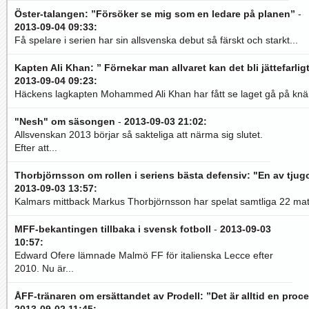
Öster-talangen: ”Försöker se mig som en ledare på planen”
-
2013-09-04 09:33
:
Få spelare i serien har sin allsvenska debut så färskt och starkt...
Kapten Ali Khan: ” Förnekar man allvaret kan det bli jättefarlig
2013-09-04 09:23
:
Häckens lagkapten Mohammed Ali Khan har fått se laget gå på knä
"Nesh" om säsongen
-
2013-09-03 21:02
:
Allsvenskan 2013 börjar så sakteliga att närma sig slutet.
Efter att...
Thorbjörnsson om rollen i seriens bästa defensiv: "En av tjug
2013-09-03 13:57
:
Kalmars mittback Markus Thorbjörnsson har spelat samtliga 22 mat
MFF-bekantingen tillbaka i svensk fotboll
-
2013-09-03
10:57
:
Edward Ofere lämnade Malmö FF för italienska Lecce efter
2010. Nu är...
ÅFF-tränaren om ersättandet av Prodell: ”Det är alltid en proc