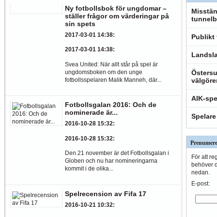
Ny fotbollsbok för ungdomar –
Misstän
ställer frågor om värderingar på
tunnelb
sin spets
2017-03-01 14:38
:
Publikt
2017-03-01 14:38
:
Landsla
Svea United: När allt står på spel är
ungdomsboken om den unge
Östersu
fotbollsspelaren Malik Manneh, där...
välgöre
AIK-spe
Fotbollsgalan 2016: Och de
nominerade är...
Spelare
2016-10-28 15:32
:
2016-10-28 15:32
:
Prenumere
Den 21 november är det Fotbollsgalan i
För att re
Globen och nu har nomineringarna
behöver du
kommit i de olika...
nedan.
E-post:
Spelrecension av Fifa 17
2016-10-21 10:32
: