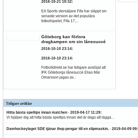
2016-10-21 10:32
:
EA Sports storsäljare Fifa har släppt sin
senaste version av det populära
fotbollspelet, Fifa 17,...
Göteborg kan förlora
dragkampen om sin lånesuccé
2016-10-10 23:14
:
2016-10-10 23:14
:
Fotbolldirekt.se har tidigare avslöjat att
IFK Göteborgs lånesuccé Elias Már
Omarsson jagas av...
Tidigare artiklar
Hitta bästa speltips innan matchen
-
2019-04-17 11:29
:
Vi hjälper dig att hitta bästa speltips innan det är dags att lägga...
Damhockeylaget SDE tjänar ihop pengar till en slipmaskin.
-
2019-04-09 09