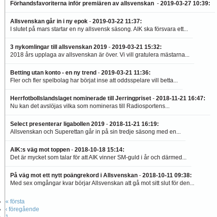
Förhandsfavoriterna inför premiären av allsvenskan
-
2019-03-27 10:39
:
Allsvenskan går in i ny epok
-
2019-03-22 11:37
:
I slutet på mars startar en ny allsvensk säsong. AIK ska försvara ett...
3 nykomlingar till allsvenskan 2019
-
2019-03-21 15:32
:
2018 års upplaga av allsvenskan är över. Vi vill gratulera mästarna...
Betting utan konto - en ny trend
-
2019-03-21 11:36
:
Fler och fler spelbolag har börjat inse att oddsspelare vill betta...
Herrfotbollslandslaget nominerade till Jerringpriset
-
2018-11-21 16:47
:
Nu kan det avslöjas vilka som nomineras till Radiosportens...
Select presenterar ligabollen 2019
-
2018-11-21 16:19
:
Allsvenskan och Superettan går in på sin tredje säsong med en...
AIK:s väg mot toppen
-
2018-10-18 15:14
:
Det är mycket som talar för att AIK vinner SM-guld i år och därmed...
På väg mot ett nytt poängrekord i Allsvenskan
-
2018-10-11 09:38
:
Med sex omgångar kvar börjar Allsvenskan att gå mot sitt slut för den...
« första
‹ föregående