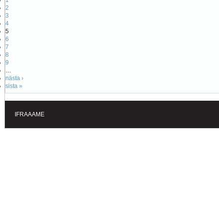
1
2
3
4
5
6
7
8
9
…
nästa ›
sista »
IFRAAAME