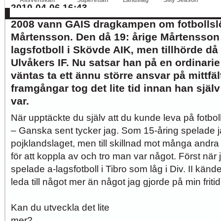
Allsvenskan
Superettan
Landslag
Silly Season
2010-04-06 16:43
AFC
AIK
DIF
Elfsborg
IFK Gbg
HBK
Hammarby
Häcken
J Sö
2008 vann GAIS dragkampen om fotbollsl
Mårtensson. Den då 19: årige Mårtensson
lagsfotboll i Skövde AIK, men tillhörde 
Ulvåkers IF. Nu satsar han på en ordinarie
väntas ta ett ännu större ansvar på mittfält
framgångar tog det lite tid innan han själ
var.
När upptäckte du själv att du kunde leva på fotbo
– Ganska sent tycker jag. Som 15-åring spelade ja
pojklandslaget, men till skillnad mot många andra va
för att koppla av och tro man var något. Först när
spelade a-lagsfotboll i Tibro som låg i Div. II kände
leda till något mer än något jag gjorde på min f
Kan du utveckla det lite
me