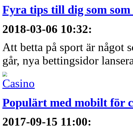
Fyra tips till dig som som 
2018-03-06 10:32
:
Att betta på sport är något
går, nya bettingsidor lansera
Populärt med mobilt för 
2017-09-15 11:00
: