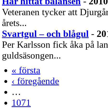
Har hittat balansen
-
2010
Veteranen tycker att Djurgår
årets...
Svartgul – och blågul
-
20
Per Karlsson fick åka på lan
guldsäsongen...
« första
‹ föregående
…
1071