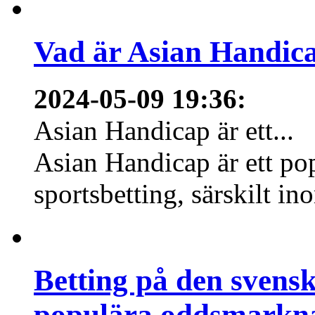
Vad är Asian Handica
2024-05-09 19:36
:
Asian Handicap är ett...
Asian Handicap är ett po
sportsbetting, särskilt in
Betting på den svens
populära oddsmarknad