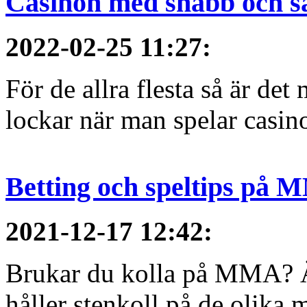
Casinon med snabb och sä
2022-02-25 11:27
:
För de allra flesta så är d
lockar när man spelar casino
Betting och speltips på 
2021-12-17 12:42
:
Brukar du kolla på MMA? Är
håller stenkoll på de olika 