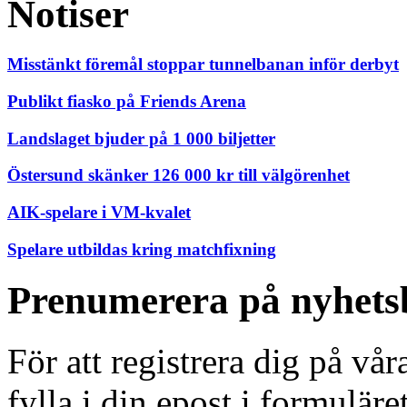
Notiser
Misstänkt föremål stoppar tunnelbanan inför derbyt
Publikt fiasko på Friends Arena
Landslaget bjuder på 1 000 biljetter
Östersund skänker 126 000 kr till välgörenhet
AIK-spelare i VM-kvalet
Spelare utbildas kring matchfixning
Prenumerera på nyhets
För att registrera dig på vå
fylla i din epost i formuläre