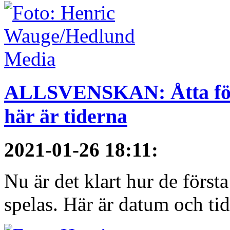
ALLSVENSKAN: Åtta förs
här är tiderna
2021-01-26 18:11
:
Nu är det klart hur de förs
spelas. Här är datum och tid