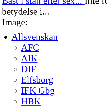
Bäst i stan efter sex...
Inte f
betydelse i...
Image:
Allsvenskan
AFC
AIK
DIF
Elfsborg
IFK Gbg
HBK