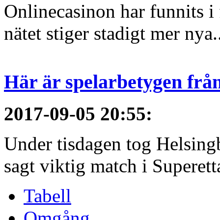
Onlinecasinon har funnits i 
nätet stiger stadigt mer nya.
Här är spelarbetygen frå
2017-09-05 20:55
:
Under tisdagen tog Helsing
sagt viktig match i Superet
Tabell
Omgång