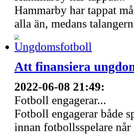
Hammarby har tappat mång
alla än, medans talangern
Att finansiera ungdo
2022-06-08 21:49
:
Fotboll engagerar...
Fotboll engagerar både s
innan fotbollsspelare når 