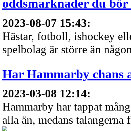
oddsmarknader du bör k
2023-08-07 15:43
:
Hästar, fotboll, ishockey el
spelbolag är större än någon
Har Hammarby chans a
2023-03-08 12:14
:
Hammarby har tappat många 
alla än, medans talangerna f