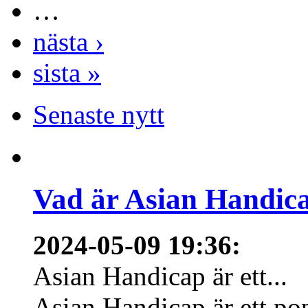
…
nästa ›
sista »
Senaste nytt
Vad är Asian Handica
2024-05-09 19:36
:
Asian Handicap är ett...
Asian Handicap är ett po