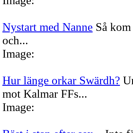
Image:
Nystart med Nanne
Så kom 
och...
Image:
Hur länge orkar Swärdh?
Un
mot Kalmar FFs...
Image: