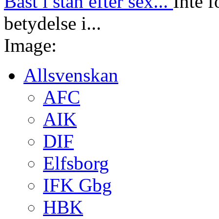
Bäst i stan efter sex...
Inte f
betydelse i...
Image:
Allsvenskan
AFC
AIK
DIF
Elfsborg
IFK Gbg
HBK