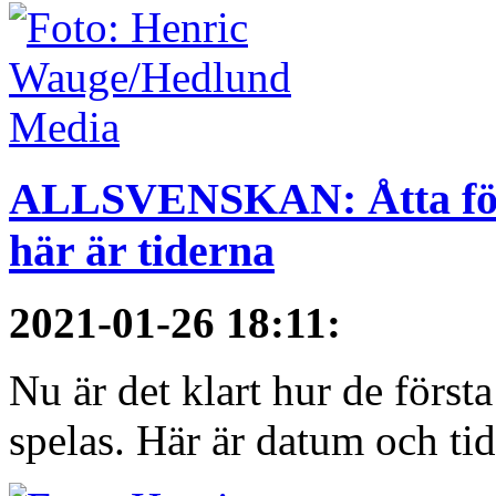
ALLSVENSKAN: Åtta förs
här är tiderna
2021-01-26 18:11
:
Nu är det klart hur de förs
spelas. Här är datum och tid