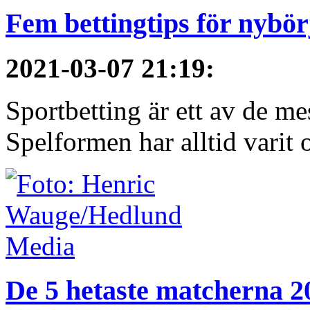
Fem bettingtips för nybör
2021-03-07 21:19
:
Sportbetting är ett av de m
Spelformen har alltid varit 
De 5 hetaste matcherna 2