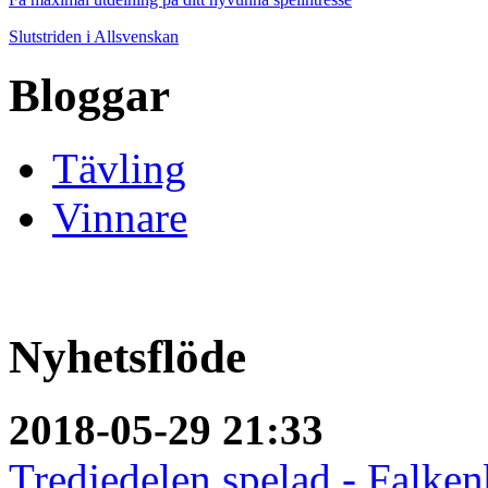
Slutstriden i Allsvenskan
Bloggar
Tävling
Vinnare
Nyhetsflöde
2018-05-29 21:33
Tredjedelen spelad - Falken