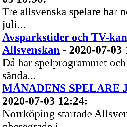
Tre allsvenska spelare har n
juli...
Avsparkstider och TV-kan
Allsvenskan
-
2020-07-03 
Då har spelprogrammet och
sända...
MÅNADENS SPELARE JUN
2020-07-03 12:24
:
Norrköping startade Allsven
obesegrade i...