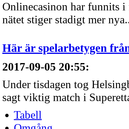
Onlinecasinon har funnits i 
nätet stiger stadigt mer nya.
Här är spelarbetygen frå
2017-09-05 20:55
:
Under tisdagen tog Helsing
sagt viktig match i Superet
Tabell
Omgång