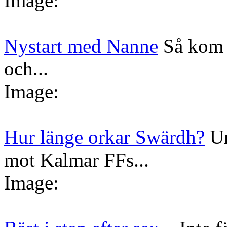
Image:
Nystart med Nanne
Så kom 
och...
Image:
Hur länge orkar Swärdh?
Un
mot Kalmar FFs...
Image: