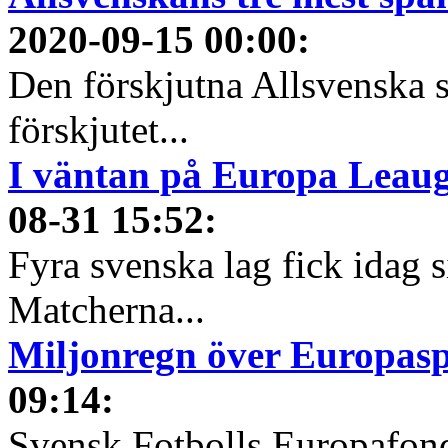
2020-09-15 00:00
:
Den förskjutna Allsvenska 
förskjutet...
I väntan på Europa Leauge
08-31 15:52
:
Fyra svenska lag fick idag 
Matcherna...
Miljonregn över Europas
09:14
:
Svensk Fotbolls Europafond