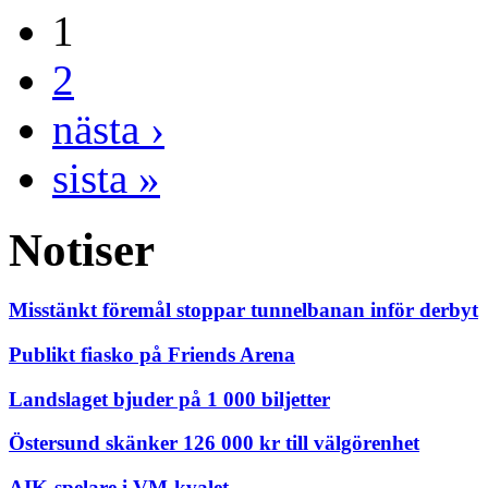
1
2
nästa ›
sista »
Notiser
Misstänkt föremål stoppar tunnelbanan inför derbyt
Publikt fiasko på Friends Arena
Landslaget bjuder på 1 000 biljetter
Östersund skänker 126 000 kr till välgörenhet
AIK-spelare i VM-kvalet