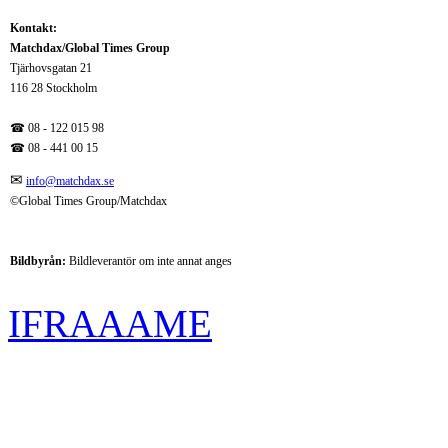
Kontakt:
Matchdax/Global Times Group
Tjärhovsgatan 21
116 28 Stockholm
☎ 08 - 122 015 98
☎
08 - 441 00 15
✉
info@matchdax.se
©Global Times Group/Matchdax
Bildbyrån:
B
ildleverantör om inte annat anges
IFRAAAME