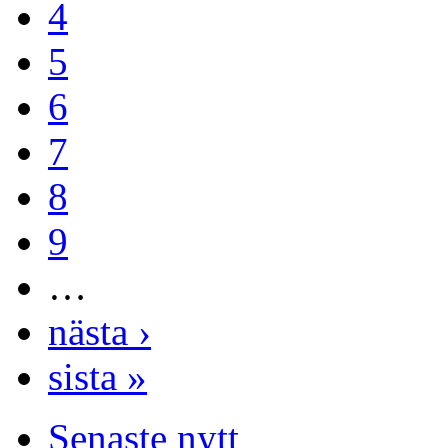
4
5
6
7
8
9
…
nästa ›
sista »
Senaste nytt