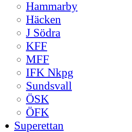
Hammarby
Häcken
J Södra
KFF
MFF
IFK Nkpg
Sundsvall
ÖSK
ÖFK
Superettan