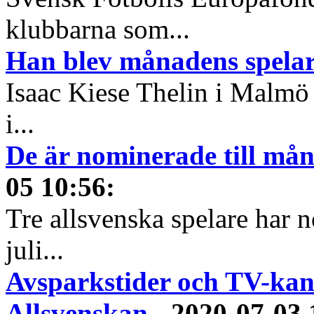
klubbarna som...
Han blev månadens spelare
Isaac Kiese Thelin i Malmö 
i...
De är nominerade till måna
05 10:56
:
Tre allsvenska spelare har n
juli...
Avsparkstider och TV-kan
Allsvenskan
-
2020-07-03 