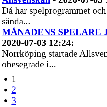
Då har spelprogrammet och
sända...
MÅNADENS SPELARE JUN
2020-07-03 12:24
:
Norrköping startade Allsven
obesegrade i...
1
2
3