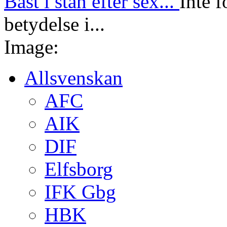
Bäst i stan efter sex...
Inte f
betydelse i...
Image:
Allsvenskan
AFC
AIK
DIF
Elfsborg
IFK Gbg
HBK