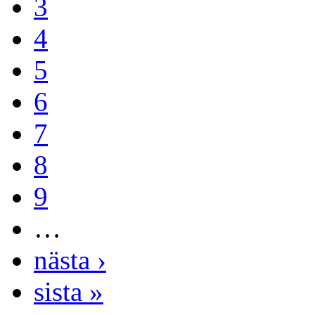
3
4
5
6
7
8
9
…
nästa ›
sista »