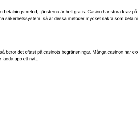
betalningsmetod, tjänsterna är helt gratis. Casino har stora krav på 
gna säkerhetssystem, så är dessa metoder mycket säkra som betalning
å beror det oftast på casinots begränsningar. Många casinon har exe
 ladda upp ett nytt.