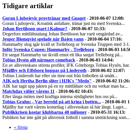
Tidigare artiklar
Goran Ljubojevic provtränar med Gnaget
-
2010-06-07 12:08
:
Goran Ljubojevic, Kroatisk anfallare, tränar just nu med Svenska...
Johan Bertilsson snart i Kalmar?
-
2010-06-07 11:33
:
Degerfors mittfältstalang Johan Bertilsson har varit omgärdad av...
Jesper Blomqvist spelade när Bajen vann
-
2010-06-04 17:16
:
Hammarby slog igår kväll ut Trelleborg ur Svenska Truppen med 3-1..
Inför Svenska Cupen: Hammarby - Trelleborg
-
2010-06-03 14:5
Ett sargat Hammarby tar ikväll emot ett lika sargat Trelleborg på...
Tobias Hysén allt närmare comeback
-
2010-06-03 14:04
:
En av allsvenskans största profiler, IFK Göteborgs Tobias Hysén, har.
Mjällby och Elfsborg hoppas på Linderoth
-
2010-06-02 12:07
:
Tobias Linderoth har efter sin time-out från fotbollen så smått...
AIK och Hertha Berlin sliter i HJK's "Medo"
-
2010-06-02 11:26
:
AIK har tagit upp jakten på en ny mittfältare och nu verkar man ha...
Matchdax väljer vårens 11
-
2010-06-02 10:43
:
Efter långa möten med kraftiga interna stridigheter hos oss på...
Tobias Grahn: - Var beredd på att kriga i botten...
-
2010-06-01 1
Mjällby har varit vårens kometlag i allsvenskan så här långt. Laget...
Publikkrisen kostar klubbarna 40 miljoner
-
2010-05-31 16:13
:
Publiken har inte gått på allsvensk fotboll i samma utsträckning som...
« första