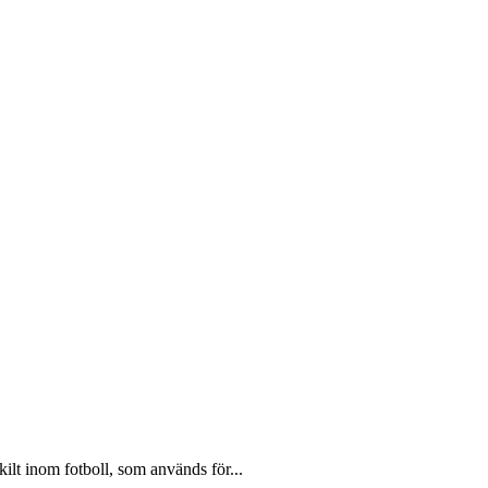
ilt inom fotboll, som används för...