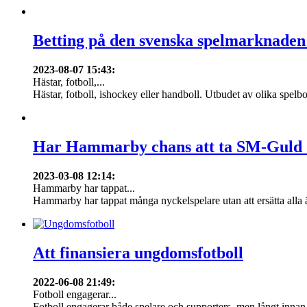
Betting på den svenska spelmarknaden
2023-08-07 15:43
:
Hästar, fotboll,...
Hästar, fotboll, ishockey eller handboll. Utbudet av olika spelbo
Har Hammarby chans att ta SM-Guld
2023-03-08 12:14
:
Hammarby har tappat...
Hammarby har tappat många nyckelspelare utan att ersätta alla 
Att finansiera ungdomsfotboll
2022-06-08 21:49
:
Fotboll engagerar...
Fotboll engagerar både spelare och supporters, men långt innan f