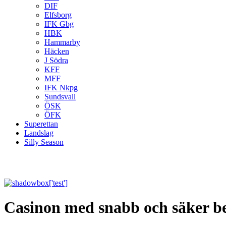
DIF
Elfsborg
IFK Gbg
HBK
Hammarby
Häcken
J Södra
KFF
MFF
IFK Nkpg
Sundsvall
ÖSK
ÖFK
Superettan
Landslag
Silly Season
Casinon med snabb och säker b