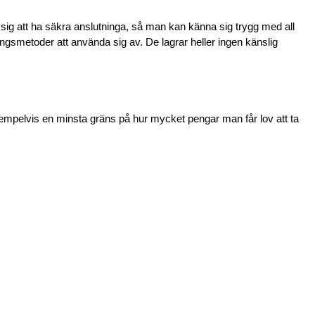
sig att ha säkra anslutninga, så man kan känna sig trygg med all 
smetoder att använda sig av. De lagrar heller ingen känslig 
mpelvis en minsta gräns på hur mycket pengar man får lov att ta 