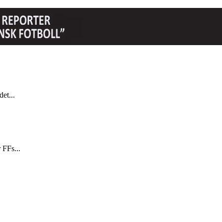
et...
 FFs...