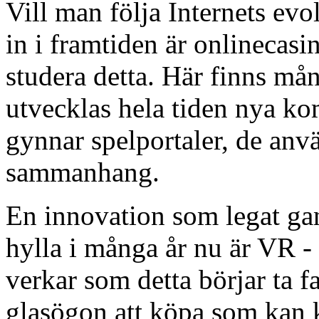
Vill man följa Internets ev
in i framtiden är onlinecasi
studera detta. Här finns m
utvecklas hela tiden nya k
gynnar spelportaler, de anvä
sammanhang.
En innovation som legat gan
hylla i många år nu är VR - 
verkar som detta börjar ta far
glasögon att köpa som kan k