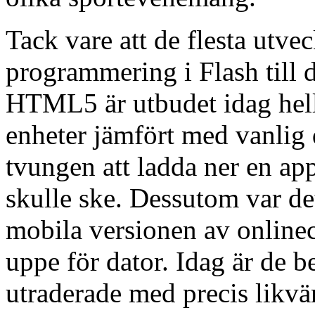
Tack vare att de flesta utve
programmering i Flash till 
HTML5 är utbudet idag helle
enheter jämfört med vanlig 
tvungen att ladda ner en ap
skulle ske. Dessutom var de
mobila versionen av online
uppe för dator. Idag är de 
utraderade med precis likvär