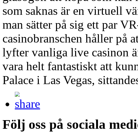
som saknas är en virtuell v
man sätter på sig ett par V
casinobranschen håller på at
lyfter vanliga live casinon 
vara helt fantastiskt att ku
Palace i Las Vegas, sittand
Följ oss på sociala medi