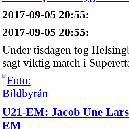
2017-09-05 20:55
:
2017-09-05 20:55
:
Under tisdagen tog Helsing
sagt viktig match i Superet
U21-EM: Jacob Une Larss
EM