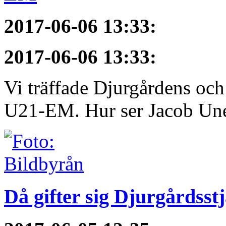
2017-06-06 13:33
:
2017-06-06 13:33
:
Vi träffade Djurgårdens och
U21-EM. Hur ser Jacob Une
Då gifter sig Djurgårdsst