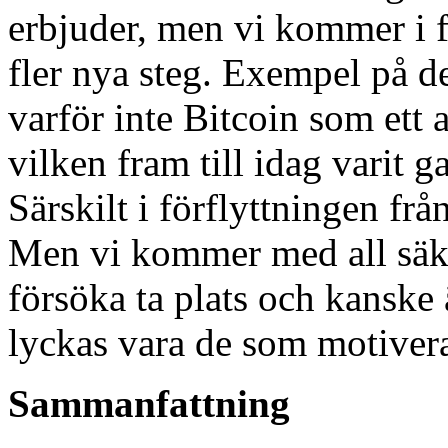
erbjuder, men vi kommer i f
fler nya steg. Exempel på d
varför inte Bitcoin som ett al
vilken fram till idag varit g
Särskilt i förflyttningen från
Men vi kommer med all säker
försöka ta plats och kanske
lyckas vara de som motiverar
Sammanfattning