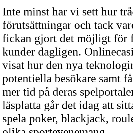
Inte minst har vi sett hur tr
förutsättningar och tack var
fickan gjort det möjligt för f
kunder dagligen. Onlinecasi
visat hur den nya teknologi
potentiella besökare samt få
mer tid på deras spelportale
läsplatta går det idag att sit
spela poker, blackjack, roule
olika sportevenemang.