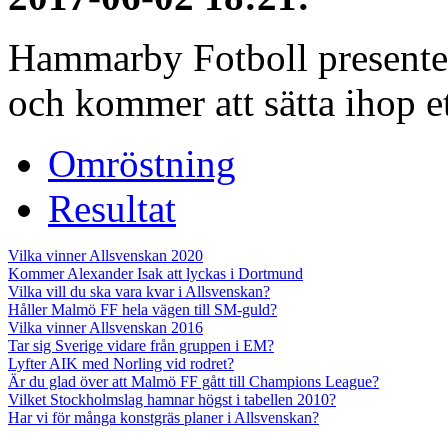
Hammarby Fotboll presenter
och kommer att sätta ihop et
Omröstning
Resultat
Vilka vinner Allsvenskan 2020
Kommer Alexander Isak att lyckas i Dortmund
Vilka vill du ska vara kvar i Allsvenskan?
Håller Malmö FF hela vägen till SM-guld?
Vilka vinner Allsvenskan 2016
Tar sig Sverige vidare från gruppen i EM?
Lyfter AIK med Norling vid rodret?
Är du glad över att Malmö FF gått till Champions League?
Vilket Stockholmslag hamnar högst i tabellen 2010?
Har vi för många konstgräs planer i Allsvenskan?