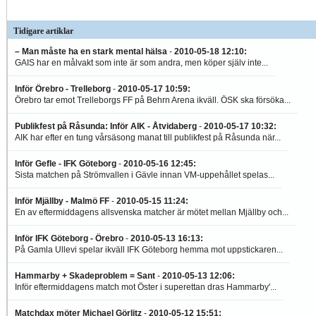
Tidigare artiklar
– Man måste ha en stark mental hälsa
-
2010-05-18 12:10
:
GAIS har en målvakt som inte är som andra, men köper själv inte...
Inför Örebro - Trelleborg
-
2010-05-17 10:59
:
Örebro tar emot Trelleborgs FF på Behrn Arena ikväll. ÖSK ska försöka...
Publikfest på Råsunda: Inför AIK - Åtvidaberg
-
2010-05-17 10:32
:
AIK har efter en tung vårsäsong manat till publikfest på Råsunda när...
Inför Gefle - IFK Göteborg
-
2010-05-16 12:45
:
Sista matchen på Strömvallen i Gävle innan VM-uppehållet spelas...
Inför Mjällby - Malmö FF
-
2010-05-15 11:24
:
En av eftermiddagens allsvenska matcher är mötet mellan Mjällby och...
Inför IFK Göteborg - Örebro
-
2010-05-13 16:13
:
På Gamla Ullevi spelar ikväll IFK Göteborg hemma mot uppstickaren...
Hammarby + Skadeproblem = Sant
-
2010-05-13 12:06
:
Inför eftermiddagens match mot Öster i superettan dras Hammarby'...
Matchdax möter Michael Görlitz
-
2010-05-12 15:51
: