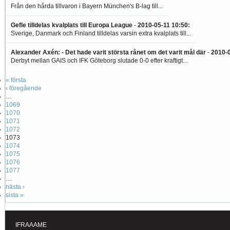
Från den hårda tillvaron i Bayern München's B-lag till...
Gefle tilldelas kvalplats till Europa League
-
2010-05-11 10:50
:
Sverige, Danmark och Finland tilldelas varsin extra kvalplats till...
Alexander Axén: - Det hade varit största rånet om det varit mål där
-
2010-0
Derbyt mellan GAIS och IFK Göteborg slutade 0-0 efter kraftigt...
« första
‹ föregående
…
1069
1070
1071
1072
1073
1074
1075
1076
1077
…
nästa ›
sista »
IFRAAAME