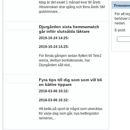
Idag är det exakt 1 månad kvar till årets
Prenumere
Allsvenskan drar igång och förra årets SM
guldvinnare...
För att re
behöver du
nedan.
Djurgården sista hemmamatch
E-post:
går inför slutsålda läktare
2019-10-24 14:25
:
2019-10-24 14:25
:
För första gången sedan flytten till Tele2
arena, derbyn borträknande, har
Djurgården sålt slut...
Fyra tips till dig som som vill bli
en bättre tippare
2018-03-06 10:32
:
2018-03-06 10:32
:
Att betta på sport är något som utvecklas
för varje dag som går, nya bettingsidor
lanseras,...