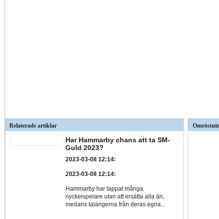
Relaterade artiklar
Omröstni
Har Hammarby chans att ta SM-
Guld 2023?
2023-03-08 12:14
:
2023-03-08 12:14
:
Hammarby har tappat många
nyckelspelare utan att ersätta alla än,
medans talangerna från deras egna...