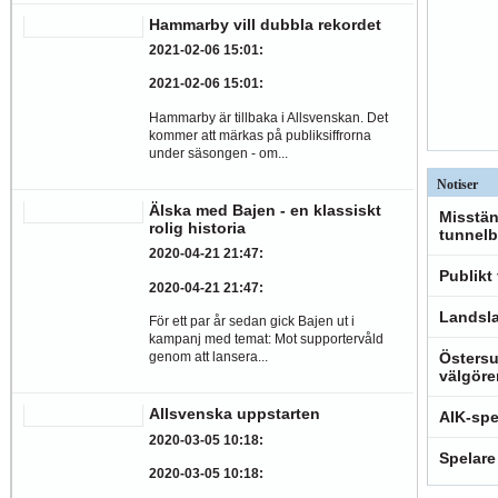
Hammarby vill dubbla rekordet
2021-02-06 15:01
:
2021-02-06 15:01
:
Hammarby är tillbaka i Allsvenskan. Det
kommer att märkas på publiksiffrorna
under säsongen - om...
Notiser
Älska med Bajen - en klassiskt
Misstän
rolig historia
tunnelb
2020-04-21 21:47
:
Publikt
2020-04-21 21:47
:
Landsla
För ett par år sedan gick Bajen ut i
kampanj med temat: Mot supportervåld
genom att lansera...
Östersu
välgöre
Allsvenska uppstarten
AIK-spe
2020-03-05 10:18
:
Spelare
2020-03-05 10:18
: