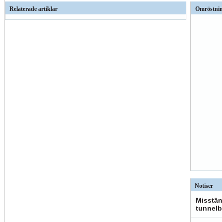
Relaterade artiklar
Omröstni
Notiser
Misstän
tunnelb