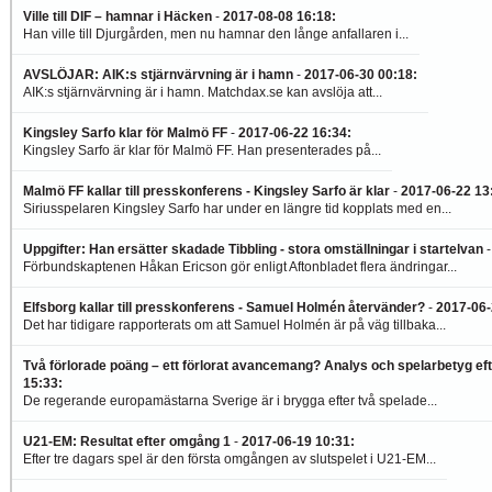
Ville till DIF – hamnar i Häcken
-
2017-08-08 16:18
:
Han ville till Djurgården, men nu hamnar den långe anfallaren i...
AVSLÖJAR: AIK:s stjärnvärvning är i hamn
-
2017-06-30 00:18
:
AIK:s stjärnvärvning är i hamn. Matchdax.se kan avslöja att...
Kingsley Sarfo klar för Malmö FF
-
2017-06-22 16:34
:
Kingsley Sarfo är klar för Malmö FF. Han presenterades på...
Malmö FF kallar till presskonferens - Kingsley Sarfo är klar
-
2017-06-22 13
Siriusspelaren Kingsley Sarfo har under en längre tid kopplats med en...
Uppgifter: Han ersätter skadade Tibbling - stora omställningar i startelvan
Förbundskaptenen Håkan Ericson gör enligt Aftonbladet flera ändringar...
Elfsborg kallar till presskonferens - Samuel Holmén återvänder?
-
2017-06-
Det har tidigare rapporterats om att Samuel Holmén är på väg tillbaka...
Två förlorade poäng – ett förlorat avancemang? Analys och spelarbetyg ef
15:33
:
De regerande europamästarna Sverige är i brygga efter två spelade...
U21-EM: Resultat efter omgång 1
-
2017-06-19 10:31
:
Efter tre dagars spel är den första omgången av slutspelet i U21-EM...