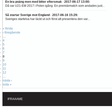
En bra poäng men med bitter eftersmak
-
2017-06-17 13:00
:
Då var U21-EM 2017 i Polen igång. En premiärmatch som andades just...
Så startar Sverige mot England
-
2017-06-16 15:29
:
Sveriges startelva har läckt ut och först att presentera den var...
« första
‹ föregående
…
4
5
6
7
8
9
10
11
12
…
nästa ›
sista »
IFRAAAME