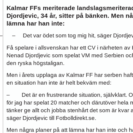
Kalmar FFs meriterade landslagsmeritera
Djordjevic, 34 år, sitter på bänken. Men nå
lämna har han inte:
–
– Det var ödet som tog mig hit, säger Djordjevic
Få spelare i allsvenskan har ett CV i närheten av
Nenad Djordjevic som spelat VM med Serbien och 
den ryska högstaligan.
Men i årets upplaga av Kalmar FF har serben haft s
en situation han inte är helt bekväm med:
– Det är en frustrerande situation, självklart. O
för jag har spelat 20 matcher och därutöver hela m
tänker ge allt och jobba stenhårt det som är kvar
säger Djordjevic till Fotbolldirekt.se.
Men några planer på att lämna har han inte och 