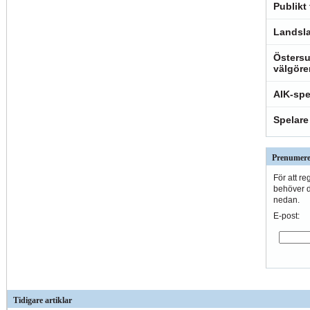
Publikt
Landsla
Östersu
välgöre
AIK-spe
Spelare
Prenumere
För att re
behöver du
nedan.
E-post:
Tidigare artiklar