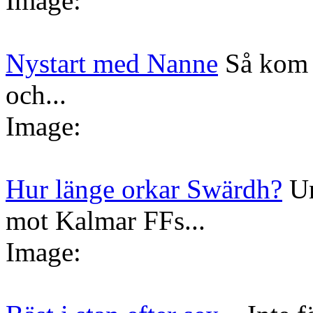
Image:
Nystart med Nanne
Så kom 
och...
Image:
Hur länge orkar Swärdh?
Un
mot Kalmar FFs...
Image: