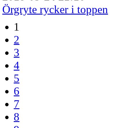
Örgryte rycker i toppen
1
2
3
4
5
6
7
8