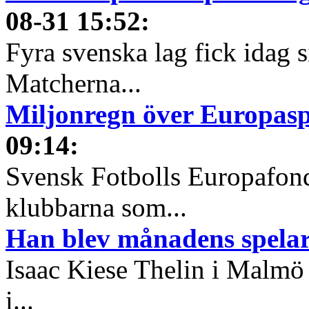
08-31 15:52
:
Fyra svenska lag fick idag 
Matcherna...
Miljonregn över Europas
09:14
:
Svensk Fotbolls Europafond
klubbarna som...
Han blev månadens spelare
Isaac Kiese Thelin i Malmö 
i...