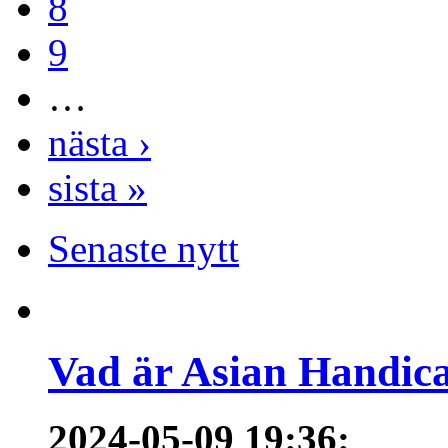
8
9
…
nästa ›
sista »
Senaste nytt
Vad är Asian Handica
2024-05-09 19:36
: