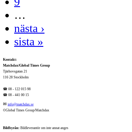
9
…
nästa ›
sista »
Kontakt:
Matchdax/Global Times Group
Tjärhovsgatan 21
116 28 Stockholm
☎ 08 - 122 015 98
☎
08 - 441 00 15
✉
info@matchdax.se
©Global Times Group/Matchdax
Bildbyrån:
B
ildleverantör om inte annat anges