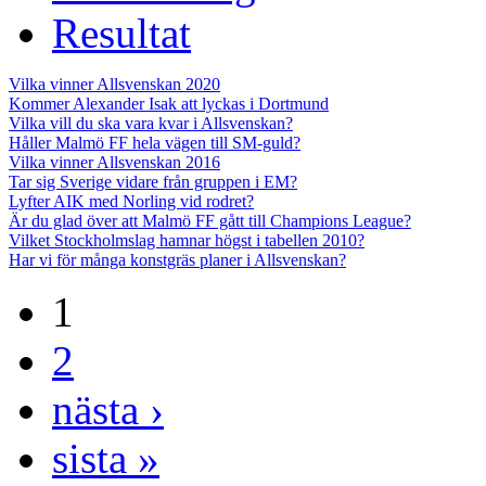
Resultat
Vilka vinner Allsvenskan 2020
Kommer Alexander Isak att lyckas i Dortmund
Vilka vill du ska vara kvar i Allsvenskan?
Håller Malmö FF hela vägen till SM-guld?
Vilka vinner Allsvenskan 2016
Tar sig Sverige vidare från gruppen i EM?
Lyfter AIK med Norling vid rodret?
Är du glad över att Malmö FF gått till Champions League?
Vilket Stockholmslag hamnar högst i tabellen 2010?
Har vi för många konstgräs planer i Allsvenskan?
1
2
nästa ›
sista »