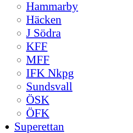
Hammarby
Häcken
J Södra
KFF
MFF
IFK Nkpg
Sundsvall
ÖSK
ÖFK
Superettan