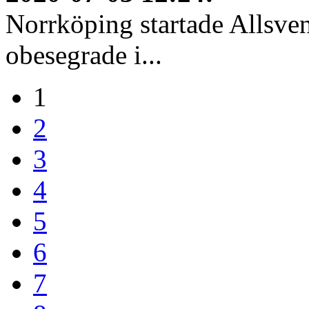
Norrköping startade Allsven
obesegrade i...
1
2
3
4
5
6
7