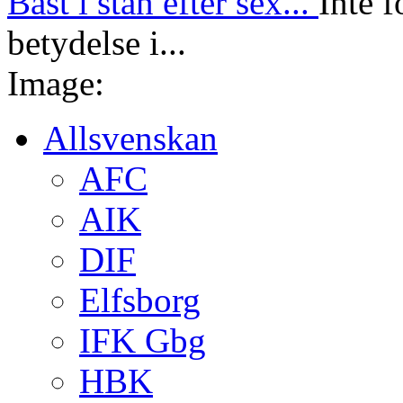
Bäst i stan efter sex...
Inte f
betydelse i...
Image:
Allsvenskan
AFC
AIK
DIF
Elfsborg
IFK Gbg
HBK