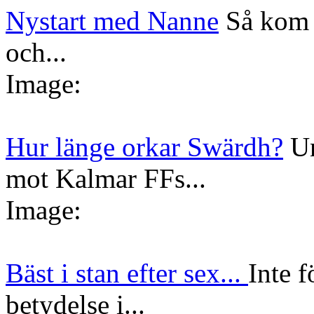
Nystart med Nanne
Så kom 
och...
Image:
Hur länge orkar Swärdh?
Un
mot Kalmar FFs...
Image:
Bäst i stan efter sex...
Inte f
betydelse i...