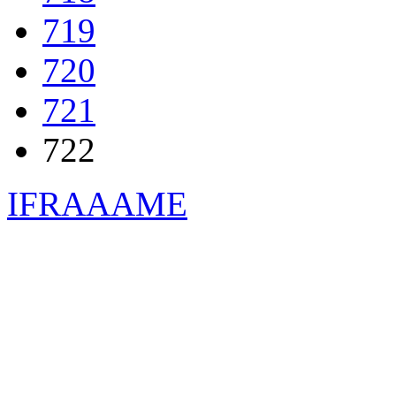
719
720
721
722
IFRAAAME