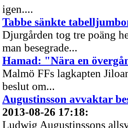
igen....
Tabbe sänkte tabelljumbo
Djurgården tog tre poäng h
man besegrade...
Hamad: "Nära en övergå
Malmö FFs lagkapten Jiloan 
beslut om...
Augustinsson avvaktar be
2013-08-26 17:18
:
Ludwig Augustinssons allsve