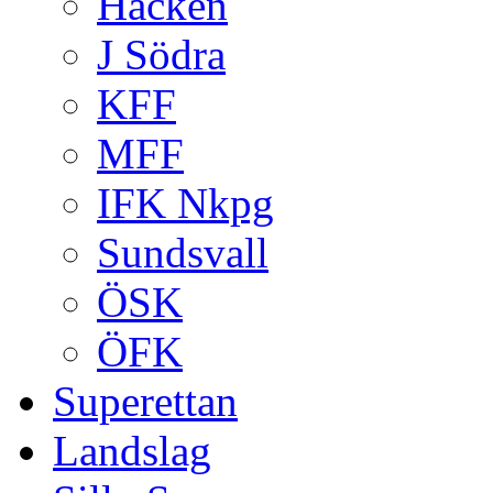
Häcken
J Södra
KFF
MFF
IFK Nkpg
Sundsvall
ÖSK
ÖFK
Superettan
Landslag