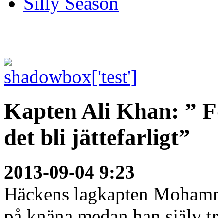
Silly Season
Kapten Ali Khan: ” F
det bli jättefarligt”
2013-09-04 9:23
Häckens lagkapten Mohammed
på knäna medan han själv tr