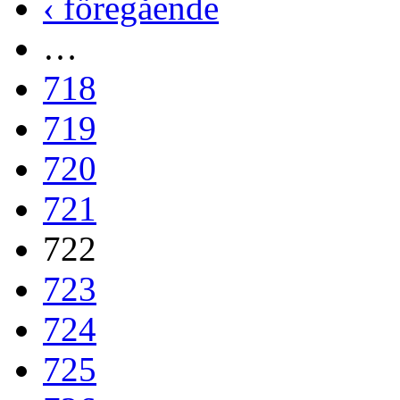
‹ föregående
…
718
719
720
721
722
723
724
725