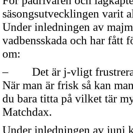
För pådrivaren och lagkap
säsongsutvecklingen varit a
Under inledningen av majmå
vadbensskada och har fått fö
om:
– Det är j-vligt frustreran
När man är frisk så kan man
du bara titta på vilket tär m
Matchdax.
Under inledningen av juni 