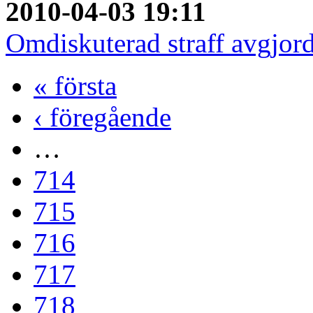
2010-04-03 19:11
Omdiskuterad straff avgjo
« första
‹ föregående
…
714
715
716
717
718