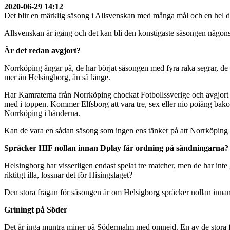
2020-06-29 14:12
Det blir en märklig säsong i Allsvenskan med många mål och en hel del
Allsvenskan är igång och det kan bli den konstigaste säsongen någonsi
Är det redan avgjort?
Norrköping ångar på, de har börjat säsongen med fyra raka segrar, de
mer än Helsingborg, än så länge.
Har Kamraterna från Norrköping chockat Fotbollssverige och avgjort
med i toppen. Kommer Elfsborg att vara tre, sex eller nio poiäng b
Norrköping i händerna.
Kan de vara en sådan säsong som ingen ens tänker på att Norrköping b
Spräcker HIF nollan innan Dplay får ordning på sändningarna?
Helsingborg har visserligen endast spelat tre matcher, men de har inte
riktitgt illa, lossnar det för Hisingslaget?
Den stora frågan för säsongen är om Helsigborg spräcker nollan inna
Griningt på Söder
Det är inga muntra miner på Södermalm med omnejd. En av de stora förha