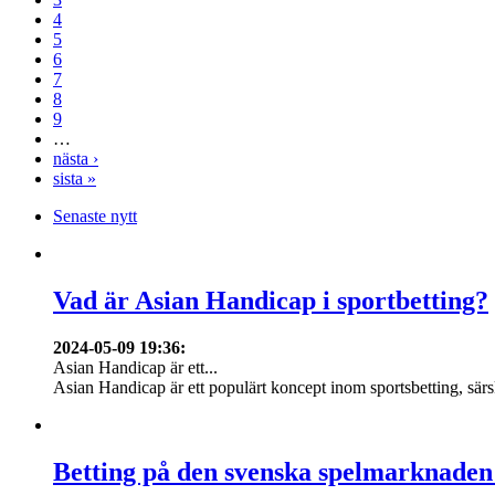
4
5
6
7
8
9
…
nästa ›
sista »
Senaste nytt
Vad är Asian Handicap i sportbetting?
2024-05-09 19:36
:
Asian Handicap är ett...
Asian Handicap är ett populärt koncept inom sportsbetting, särsk
Betting på den svenska spelmarknaden