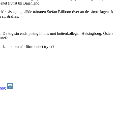
tet flyttat till Bajenland.
är säsogen gnällde tränaren Stefan Billborn över att de sämre lagen sku
att straffas.
ng. De tog sin enda poäng hittills mot bottenkollegan Helsingborg. Öster
rsund?
rka honom när förtroendet tryter?