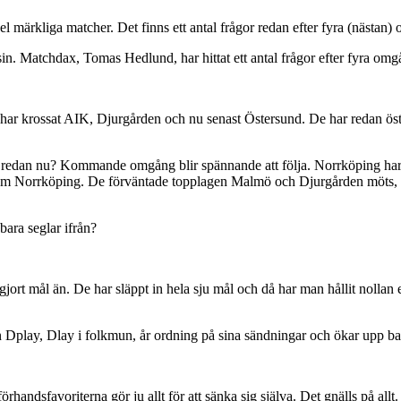
 märkliga matcher. Det finns ett antal frågor redan efter fyra (nästan) 
n. Matchdax, Tomas Hedlund, har hittat ett antal frågor efter fyra omg
 har krossat AIK, Djurgården och nu senast Östersund. De har redan öst 
 redan nu? Kommande omgång blir spännande att följa. Norrköping har
akom Norrköping. De förväntade topplagen Malmö och Djurgården möts,
ara seglar ifrån?
 gjort mål än. De har släppt in hela sju mål och då har man hållit noll
n Dplay, Dlay i folkmun, år ordning på sina sändningar och ökar upp b
ndsfavoriterna gör ju allt för att sänka sig själva. Det gnälls på allt.