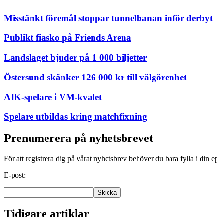
Misstänkt föremål stoppar tunnelbanan inför derbyt
Publikt fiasko på Friends Arena
Landslaget bjuder på 1 000 biljetter
Östersund skänker 126 000 kr till välgörenhet
AIK-spelare i VM-kvalet
Spelare utbildas kring matchfixning
Prenumerera på nyhetsbrevet
För att registrera dig på vårat nyhetsbrev behöver du bara fylla i din e
E-post:
Tidigare artiklar