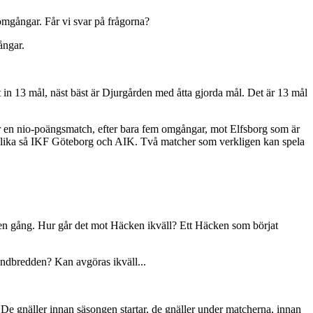
omgångar. Får vi svar på frågorna?
ångar.
in 13 mål, näst bäst är Djurgården med åtta gjorda mål. Det är 13 mål
 en nio-poängsmatch, efter bara fem omgångar, mot Elfsborg som är
 lika så IKF Göteborg och AIK. Två matcher som verkligen kan spela
an en gång. Hur går det mot Häcken ikväll? Ett Häcken som börjat
andbredden? Kan avgöras ikväll...
 De gnäller innan säsongen startar, de gnäller under matcherna, innan