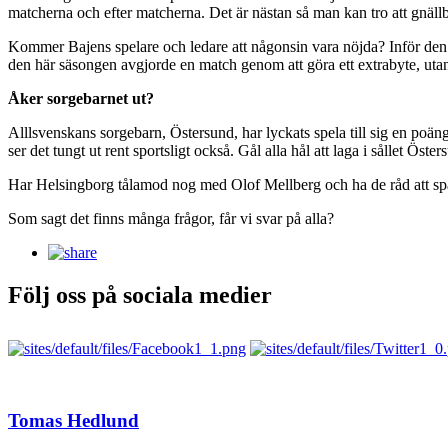
matcherna och efter matcherna. Det är nästan så man kan tro att gnällbäl
Kommer Bajens spelare och ledare att någonsin vara nöjda? Inför den h
den här säsongen avgjorde en match genom att göra ett extrabyte, utan 
Åker sorgebarnet ut?
Alllsvenskans sorgebarn, Östersund, har lyckats spela till sig en poä
ser det tungt ut rent sportsligt också. Gål alla hål att laga i sållet Öste
Har Helsingborg tålamod nog med Olof Mellberg och ha de råd att spa
Som sagt det finns många frågor, får vi svar på alla?
Följ oss på sociala medier
Tomas Hedlund