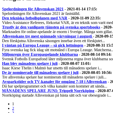
Spelordningen för Allsvenskan 2021
-
2021-01-14 17:15
:
Spelordningen för Allsvenskan 2021 är fastställd.
Den tekniska fotbollsplanen med VAR
-
2020-11-09 22:35
:
Video Assistance Referees, förkortat VAR, är en teknik som varit med
Trustly är den vanligaste tjänsten på svenska sportsbooks
-
2020-
Marknaden för online-spelande är enorm i Sverige. Många som gillar..
Allsvenskans tre mest spännade värvningar i augusti
-
2020-09-1
Den förskjutna Allsvenska säsongen innebar även ett förskjutet...
I väntan på Europa Leauge – så gick lottningen
-
2020-08-31 15:
Fyra svenska lag fick idag sitt motstånd i Europa Leauge. Matcherna..
Miljonregn över Europaspelande klubbarna
-
2020-08-14 09:14
:
Svensk Fotbolls Europafond låter miljonerna regna över klubbarna so
Han blev månadens spelare i juli
-
2020-08-07 11:01
:
Isaac Kiese Thelin i Malmö har utsetts till månadens spelare i...
De är nominerade till månadens spelare i juli
-
2020-08-05 10:56
:
Tre allsvenska spelare har nominerats till månadens spelare i juli...
Avsparkstider och TV-kanaler för omgång 7-18 i Allsvenskan
-
2
Då har spelprogrammet och vilka kanaler som kommer att sända...
MÅNADENS SPELARE JUNI: Trippelt Norrköping
-
2020-07-
Norrköping startade Allsvenskan på bästa sätt och var obesegrade i...
1
2
3