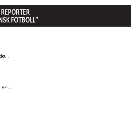
et...
 FFs...