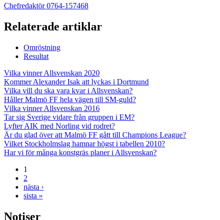
Chefredaktör 0764-157468
Relaterade artiklar
Omröstning
Resultat
Vilka vinner Allsvenskan 2020
Kommer Alexander Isak att lyckas i Dortmund
Vilka vill du ska vara kvar i Allsvenskan?
Håller Malmö FF hela vägen till SM-guld?
Vilka vinner Allsvenskan 2016
Tar sig Sverige vidare från gruppen i EM?
Lyfter AIK med Norling vid rodret?
Är du glad över att Malmö FF gått till Champions League?
Vilket Stockholmslag hamnar högst i tabellen 2010?
Har vi för många konstgräs planer i Allsvenskan?
1
2
nästa ›
sista »
Notiser