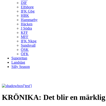
DIF
Elfsborg
IFK Gbg
HBK
Hammarby
Häcken
J Södra
KFF
MFF
IFK Nkpg
Sundsvall
ÖSK
ÖFK
Superettan
Landslag
Silly Season
KRÖNIKA: Det blir en märklig s