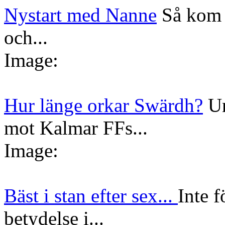
Nystart med Nanne
Så kom 
och...
Image:
Hur länge orkar Swärdh?
Un
mot Kalmar FFs...
Image:
Bäst i stan efter sex...
Inte f
betydelse i...