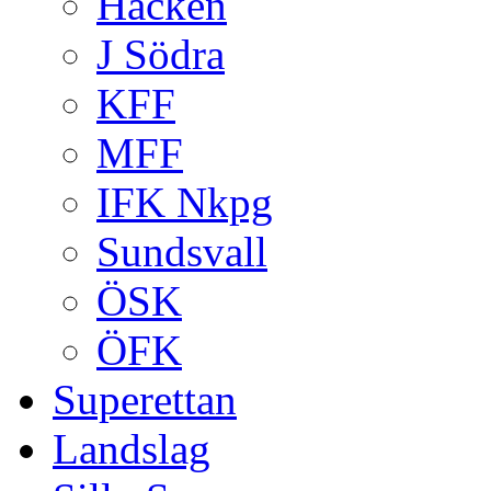
Häcken
J Södra
KFF
MFF
IFK Nkpg
Sundsvall
ÖSK
ÖFK
Superettan
Landslag