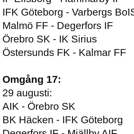
IFK Göteborg - Varbergs BoI
Malmö FF - Degerfors IF
Örebro SK - IK Sirius
Östersunds FK - Kalmar FF
Omgång 17:
29 augusti:
AIK - Örebro SK
BK Häcken - IFK Göteborg
Degerfors IF - Mjällby AIF