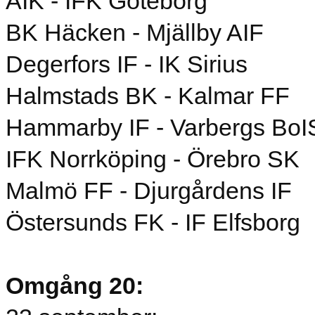
AIK - IFK Göteborg
BK Häcken - Mjällby AIF
Degerfors IF - IK Sirius
Halmstads BK - Kalmar FF
Hammarby IF - Varbergs BoI
IFK Norrköping - Örebro SK
Malmö FF - Djurgårdens IF
Östersunds FK - IF Elfsborg
Omgång 20: