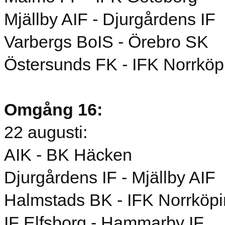
Mjällby AIF - Djurgårdens IF
Varbergs BoIS - Örebro SK
Östersunds FK - IFK Norrköp
Omgång 16:
22 augusti:
AIK - BK Häcken
Djurgårdens IF - Mjällby AIF
Halmstads BK - IFK Norrköp
IF Elfsborg - Hammarby IF