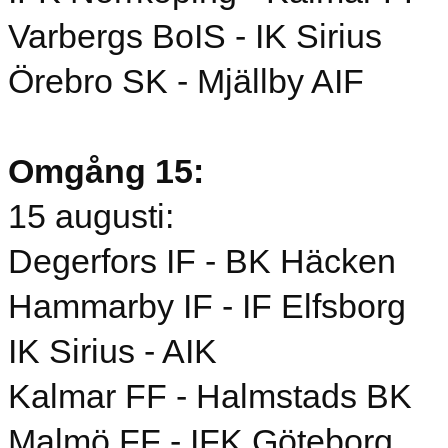
Varbergs BoIS - IK Sirius
Örebro SK - Mjällby AIF
Omgång 15:
15 augusti:
Degerfors IF - BK Häcken
Hammarby IF - IF Elfsborg
IK Sirius - AIK
Kalmar FF - Halmstads BK
Malmö FF - IFK Göteborg