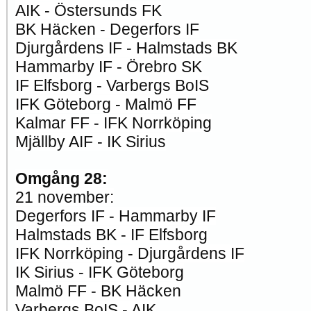
AIK - Östersunds FK
BK Häcken - Degerfors IF
Djurgårdens IF - Halmstads BK
Hammarby IF - Örebro SK
IF Elfsborg - Varbergs BoIS
IFK Göteborg - Malmö FF
Kalmar FF - IFK Norrköping
Mjällby AIF - IK Sirius
Omgång 28:
21 november:
Degerfors IF - Hammarby IF
Halmstads BK - IF Elfsborg
IFK Norrköping - Djurgårdens IF
IK Sirius - IFK Göteborg
Malmö FF - BK Häcken
Varbergs BoIS - AIK