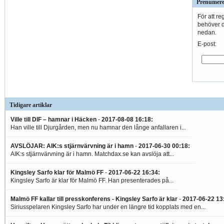
Prenumere
För att re
behöver du
nedan.
E-post:
Tidigare artiklar
Ville till DIF – hamnar i Häcken
-
2017-08-08 16:18
:
Han ville till Djurgården, men nu hamnar den långe anfallaren i...
AVSLÖJAR: AIK:s stjärnvärvning är i hamn
-
2017-06-30 00:18
:
AIK:s stjärnvärvning är i hamn. Matchdax.se kan avslöja att...
Kingsley Sarfo klar för Malmö FF
-
2017-06-22 16:34
:
Kingsley Sarfo är klar för Malmö FF. Han presenterades på...
Malmö FF kallar till presskonferens - Kingsley Sarfo är klar
-
2017-06-22 13
Siriusspelaren Kingsley Sarfo har under en längre tid kopplats med en...