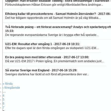
Uppgifter: Han ersätter skadade Tibbling - stora omställningar i startelvan
Förbundskaptenen Håkan Ericson gör enligt Aftonbladet flera ändringar...
Elfsborg kallar till presskonferens - Samuel Holmén återvänder?
-
2017-06-
Det har tidigare rapporterats om att Samuel Holmén är på väg tillbaka...
Två förlorade poäng – ett förlorat avancemang? Analys och spelarbetyg ef
15:33
:
De regerande europamästarna Sverige är i brygga efter två spelade...
U21-EM: Resultat efter omgång 1
-
2017-06-19 10:31
:
Efter tre dagars spel är den första omgången av slutspelet i U21-EM...
En bra poäng men med bitter eftersmak
-
2017-06-17 13:00
:
Då var U21-EM 2017 i Polen igång. En premiärmatch som andades just...
Så startar Sverige mot England
-
2017-06-16 15:29
:
Sveriges startelva har läckt ut och först att presentera den var...
« första
‹ föregående
…
4
5
6
7