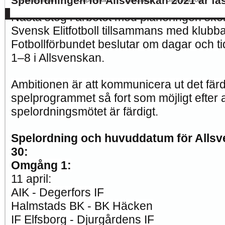
Spelordningen för Allsvenskan 2021 är fas
Allsvenskan
Superettan
Landslag
Silly Season
AFC
AIK
DIF
Elfsborg
IFK Gbg
HBK
Hammarby
Häcken
J Sö
Nästa steg i arbetet med planeringen ske
Svensk Elitfotboll tillsammans med klub
Fotbollförbundet beslutar om dagar och t
1–8 i Allsvenskan.
Ambitionen är att kommunicera ut det fär
spelprogrammet så fort som möjligt efter a
spelordningsmötet är färdigt.
Spelordning och huvuddatum för Alls
30:
Omgång 1:
11 april:
AIK - Degerfors IF
Halmstads BK - BK Häcken
IF Elfsborg - Djurgårdens IF