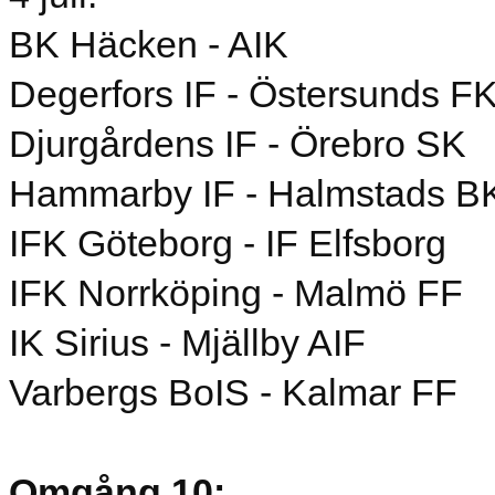
BK Häcken - AIK
Degerfors IF - Östersunds F
Djurgårdens IF - Örebro SK
Hammarby IF - Halmstads B
IFK Göteborg - IF Elfsborg
IFK Norrköping - Malmö FF
IK Sirius - Mjällby AIF
Varbergs BoIS - Kalmar FF
Omgång 10: