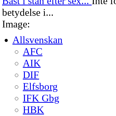
Bäst i stan efter sex...
Inte f
betydelse i...
Image:
Allsvenskan
AFC
AIK
DIF
Elfsborg
IFK Gbg
HBK