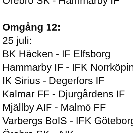
Örebro SK - Hammarby IF
Omgång 12:
25 juli:
BK Häcken - IF Elfsborg
Hammarby IF - IFK Norrköpi
IK Sirius - Degerfors IF
Kalmar FF - Djurgårdens IF
Mjällby AIF - Malmö FF
Varbergs BoIS - IFK Götebor