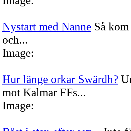
Image:
Nystart med Nanne
Så kom 
och...
Image:
Hur länge orkar Swärdh?
Un
mot Kalmar FFs...
Image: