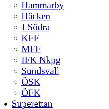
Hammarby
Häcken
J Södra
KFF
MFF
IFK Nkpg
Sundsvall
ÖSK
ÖFK
Superettan