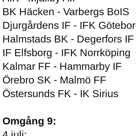
BK Häcken - Varbergs BoIS
Djurgårdens IF - IFK Götebo
Halmstads BK - Degerfors IF
IF Elfsborg - IFK Norrköping
Kalmar FF - Hammarby IF
Örebro SK - Malmö FF
Östersunds FK - IK Sirius
Omgång 9:
4 juli: