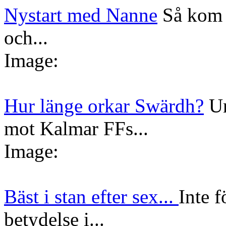
Nystart med Nanne
Så kom 
och...
Image:
Hur länge orkar Swärdh?
Un
mot Kalmar FFs...
Image:
Bäst i stan efter sex...
Inte f
betydelse i...