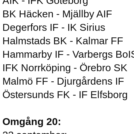
AIK - IFK Göteborg
BK Häcken - Mjällby AIF
Degerfors IF - IK Sirius
Halmstads BK - Kalmar FF
Hammarby IF - Varbergs BoI
IFK Norrköping - Örebro SK
Malmö FF - Djurgårdens IF
Östersunds FK - IF Elfsborg
Omgång 20: