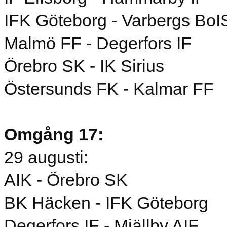
IFK Göteborg - Varbergs BoI
Malmö FF - Degerfors IF
Örebro SK - IK Sirius
Östersunds FK - Kalmar FF
Omgång 17:
29 augusti:
AIK - Örebro SK
BK Häcken - IFK Göteborg
Degerfors IF - Mjällby AIF