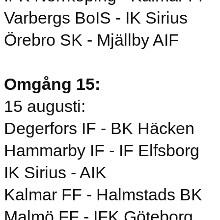
Varbergs BoIS - IK Sirius
Örebro SK - Mjällby AIF
Omgång 15:
15 augusti:
Degerfors IF - BK Häcken
Hammarby IF - IF Elfsborg
IK Sirius - AIK
Kalmar FF - Halmstads BK
Malmö FF - IFK Göteborg