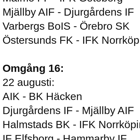
Mjällby AIF - Djurgårdens IF
Varbergs BoIS - Örebro SK
Östersunds FK - IFK Norrköp
Omgång 16:
22 augusti:
AIK - BK Häcken
Djurgårdens IF - Mjällby AIF
Halmstads BK - IFK Norrköp
IF Elfsborg - Hammarby IF