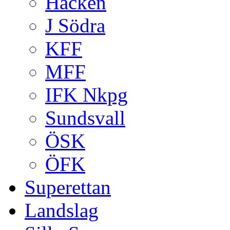
Häcken
J Södra
KFF
MFF
IFK Nkpg
Sundsvall
ÖSK
ÖFK
Superettan
Landslag