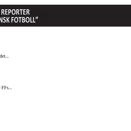
et...
 FFs...