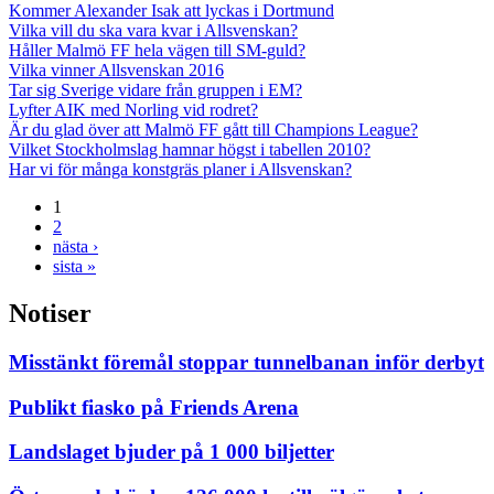
Kommer Alexander Isak att lyckas i Dortmund
Vilka vill du ska vara kvar i Allsvenskan?
Håller Malmö FF hela vägen till SM-guld?
Vilka vinner Allsvenskan 2016
Tar sig Sverige vidare från gruppen i EM?
Lyfter AIK med Norling vid rodret?
Är du glad över att Malmö FF gått till Champions League?
Vilket Stockholmslag hamnar högst i tabellen 2010?
Har vi för många konstgräs planer i Allsvenskan?
1
2
nästa ›
sista »
Notiser
Misstänkt föremål stoppar tunnelbanan inför derbyt
Publikt fiasko på Friends Arena
Landslaget bjuder på 1 000 biljetter