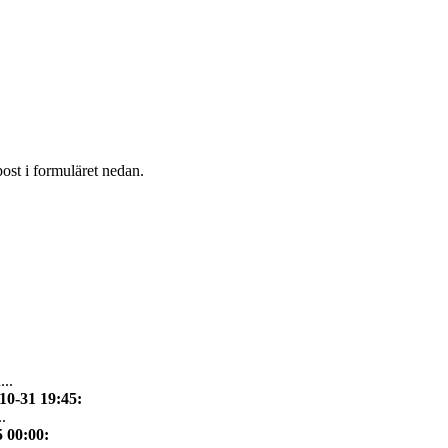
post i formuläret nedan.
...
10-31 19:45
:
.
5 00:00
: