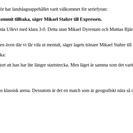
r har landslagsuppehållet varit välkommet för seriefyran:
mmit tillbaka, säger Mikael Stahre till Expressen.
llevi med klara 3-0. Detta utan Mikael Dyrestam och Mattias Bjärsmy
 även där vi får vila ut mentalt, säger lagets tränare Mikael Stahre til
ka:
att han har lite längre startstrecka. Men läget är samma som det var
assisk arena. Dessutom är det en match som är geografiskt nära så det l