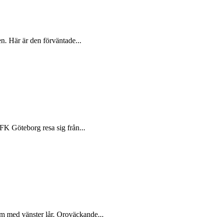
en. Här är den förväntade...
IFK Göteborg resa sig från...
m med vänster lår. Oroväckande...