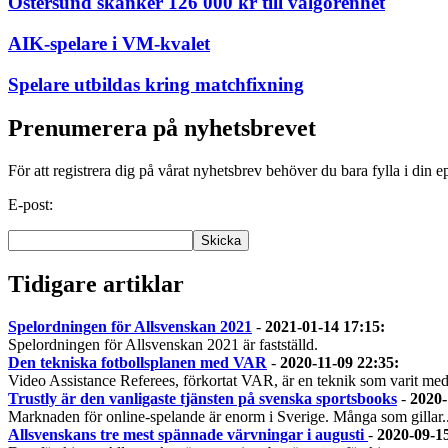
Östersund skänker 126 000 kr till välgörenhet
AIK-spelare i VM-kvalet
Spelare utbildas kring matchfixning
Prenumerera på nyhetsbrevet
För att registrera dig på vårat nyhetsbrev behöver du bara fylla i din e
E-post:
Tidigare artiklar
Spelordningen för Allsvenskan 2021
-
2021-01-14 17:15
:
Spelordningen för Allsvenskan 2021 är fastställd.
Den tekniska fotbollsplanen med VAR
-
2020-11-09 22:35
:
Video Assistance Referees, förkortat VAR, är en teknik som varit med
Trustly är den vanligaste tjänsten på svenska sportsbooks
-
2020-
Marknaden för online-spelande är enorm i Sverige. Många som gillar..
Allsvenskans tre mest spännade värvningar i augusti
-
2020-09-1