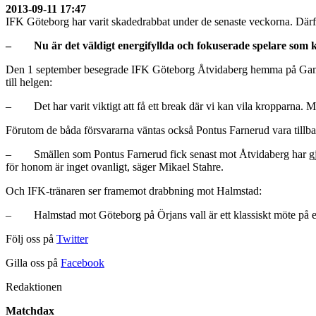
2013-09-11 17:47
IFK Göteborg har varit skadedrabbat under de senaste veckorna. Därfö
– Nu är det väldigt energifyllda och fokuserade spelare som ko
Den 1 september besegrade IFK Göteborg Åtvidaberg hemma på Gamla U
till helgen:
– Det har varit viktigt att få ett break där vi kan vila kropparna. Men
Förutom de båda försvararna väntas också Pontus Farnerud vara tillba
– Smällen som Pontus Farnerud fick senast mot Åtvidaberg har gjort 
för honom är inget ovanligt, säger Mikael Stahre.
Och IFK-tränaren ser framemot drabbning mot Halmstad:
– Halmstad mot Göteborg på Örjans vall är ett klassiskt möte på en kl
Följ oss på
Twitter
Gilla oss på
Facebook
Redaktionen
Matchdax