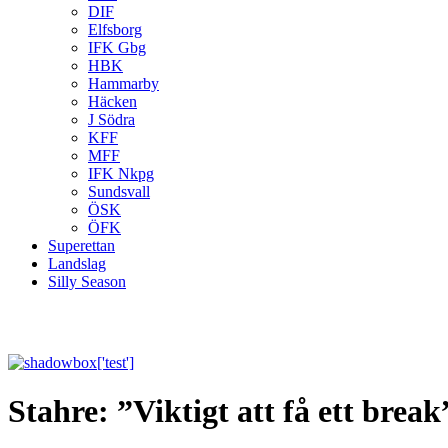
DIF
Elfsborg
IFK Gbg
HBK
Hammarby
Häcken
J Södra
KFF
MFF
IFK Nkpg
Sundsvall
ÖSK
ÖFK
Superettan
Landslag
Silly Season
Stahre: ”Viktigt att få ett break