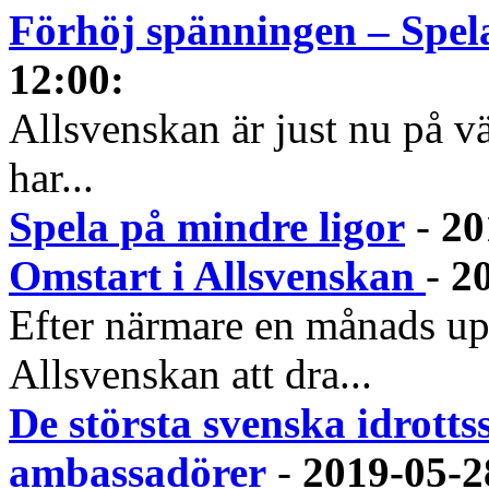
Förhöj spänningen – Spel
12:00
:
Allsvenskan är just nu på vä
har...
Spela på mindre ligor
-
20
Omstart i Allsvenskan
-
2
Efter närmare en månads upp
Allsvenskan att dra...
De största svenska idrott
ambassadörer
-
2019-05-2