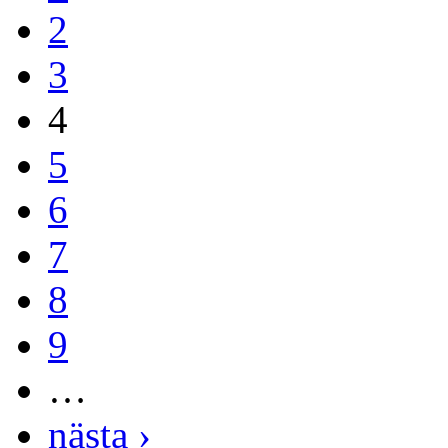
2
3
4
5
6
7
8
9
…
nästa ›