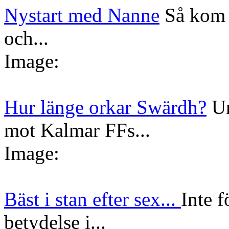
Nystart med Nanne
Så kom 
och...
Image:
Hur länge orkar Swärdh?
Un
mot Kalmar FFs...
Image:
Bäst i stan efter sex...
Inte f
betydelse i...