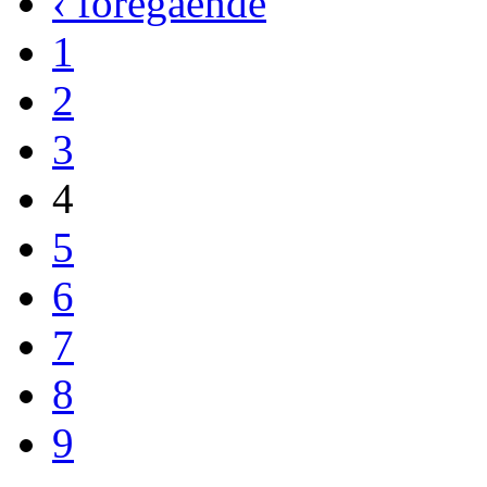
‹ föregående
1
2
3
4
5
6
7
8
9