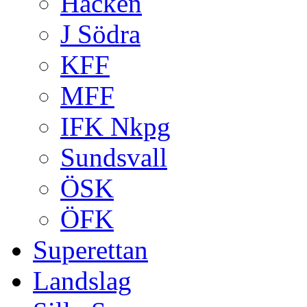
Häcken
J Södra
KFF
MFF
IFK Nkpg
Sundsvall
ÖSK
ÖFK
Superettan
Landslag