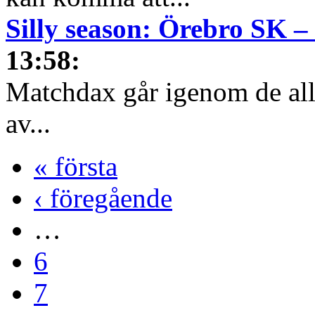
Silly season: Örebro SK 
13:58
:
Matchdax går igenom de alls
av...
« första
‹ föregående
…
6
7