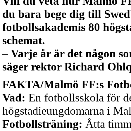
Vill du veta hur Malmö FF
du bara bege dig till Swe
fotbollsakademis 80 högsta
schemat.
– Varje år är det någon so
säger rektor Richard Ohlq
FAKTA/Malmö FF:s Fotbo
Vad:
En fotbollsskola för d
högstadieungdomarna i Ma
Fotbollsträning:
Åtta timm