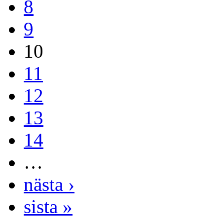
8
9
10
11
12
13
14
…
nästa ›
sista »