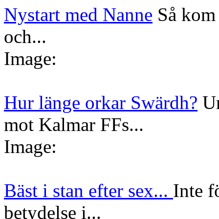
Nystart med Nanne
Så kom 
och...
Image:
Hur länge orkar Swärdh?
Un
mot Kalmar FFs...
Image:
Bäst i stan efter sex...
Inte f
betydelse i...