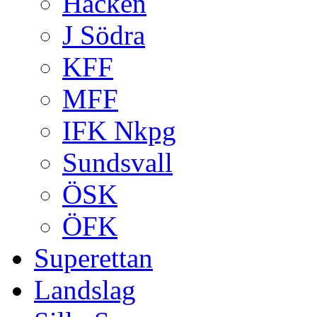
Häcken
J Södra
KFF
MFF
IFK Nkpg
Sundsvall
ÖSK
ÖFK
Superettan
Landslag