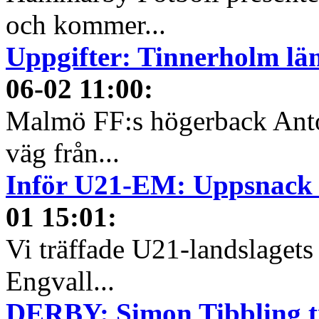
och kommer...
Uppgifter: Tinnerholm l
06-02 11:00
:
Malmö FF:s högerback Anton
väg från...
Inför U21-EM: Uppsnack 
01 15:01
:
Vi träffade U21-landslagets
Engvall...
DERBY: Simon Tibbling tr