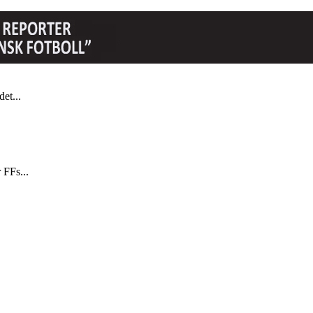
et...
 FFs...