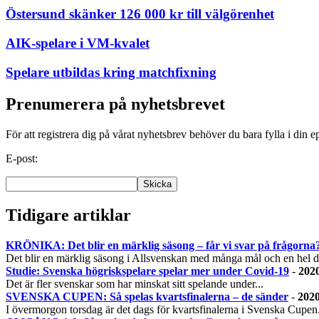
Östersund skänker 126 000 kr till välgörenhet
AIK-spelare i VM-kvalet
Spelare utbildas kring matchfixning
Prenumerera på nyhetsbrevet
För att registrera dig på vårat nyhetsbrev behöver du bara fylla i din e
E-post:
Tidigare artiklar
KRÖNIKA: Det blir en märklig säsong – får vi svar på frågorna
Det blir en märklig säsong i Allsvenskan med många mål och en hel de
Studie: Svenska högriskspelare spelar mer under Covid-19
-
2020
Det är fler svenskar som har minskat sitt spelande under...
SVENSKA CUPEN: Så spelas kvartsfinalerna – de sänder
-
2020
I övermorgon torsdag är det dags för kvartsfinalerna i Svenska Cupen.