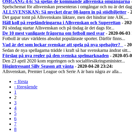
OMGÅNG 4-6: Så spelas de kommande allsvenska omgångarna
Spelschemat för allsvenskan presenteras i omgångar och nu är det dags
ALLSVENSKAN: Så mycket drar 08-lagen in på stödbiljetter
-
Det gapar tomt på Allsvenskans läktare, men det hindrar inte AIK,...
Håll koll på regeländringarna i Allsvenskan och Superettan
-
202
På söndag startar Allsvenskan och på tisdag är det dags för...
De 10 mest vanligaste frågorna om fotboll med svar
-
2020-06-03 
Fotboll är utav världens absolut populäraste sporter. Därför finns...
Vad är det som lockar svenskar att spela på nya spelsajter?
-
20
Sedan de nya spellagarna trädde i kraft så har svenskarna ändrat sitt...
Förslag på nya regler på den svenska spelmarknaden
-
2020-05-0
Den 23 april 2020 kom regeringen och socialförsäkringsminister...
Högintressant Silly Season att vänta
-
2020-04-28 23:24
:
Allsvenskan, Premier League och Serie A är bara några av alla...
« första
‹ föregående
1
2
3
4
5
6
7
8