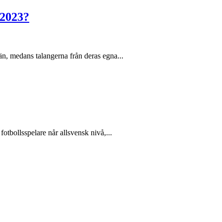
 2023?
än, medans talangerna från deras egna...
otbollsspelare når allsvensk nivå,...