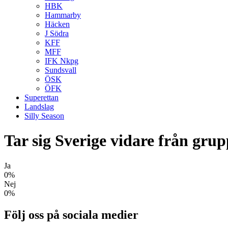
HBK
Hammarby
Häcken
J Södra
KFF
MFF
IFK Nkpg
Sundsvall
ÖSK
ÖFK
Superettan
Landslag
Silly Season
Tar sig Sverige vidare från gru
Ja
0%
Nej
0%
Följ oss på sociala medier