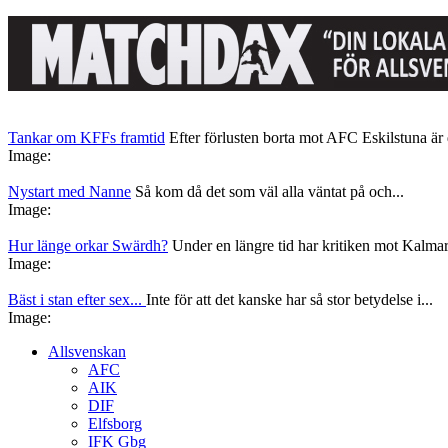
Tankar om KFFs framtid
Efter förlusten borta mot AFC Eskilstuna är d
Image:
Nystart med Nanne
Så kom då det som väl alla väntat på och...
Image:
Hur länge orkar Swärdh?
Under en längre tid har kritiken mot Kalmar
Image:
Bäst i stan efter sex...
Inte för att det kanske har så stor betydelse i...
Image:
Allsvenskan
AFC
AIK
DIF
Elfsborg
IFK Gbg