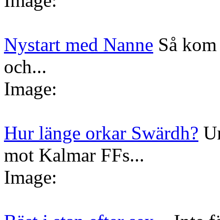
Image:
Nystart med Nanne
Så kom 
och...
Image:
Hur länge orkar Swärdh?
Un
mot Kalmar FFs...
Image: