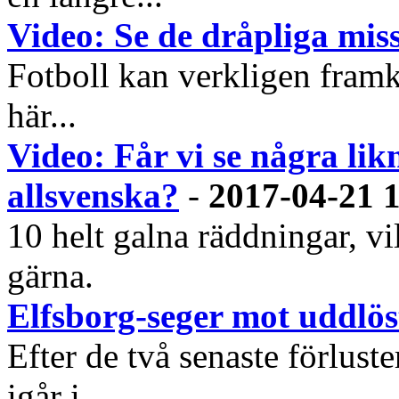
Video: Se de dråpliga mis
Fotboll kan verkligen framkal
här...
Video: Får vi se några lik
allsvenska?
-
2017-04-21 
10 helt galna räddningar, v
gärna.
Elfsborg-seger mot uddlö
Efter de två senaste förlust
igår i...