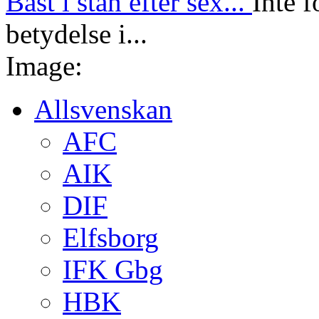
Bäst i stan efter sex...
Inte f
betydelse i...
Image:
Allsvenskan
AFC
AIK
DIF
Elfsborg
IFK Gbg
HBK