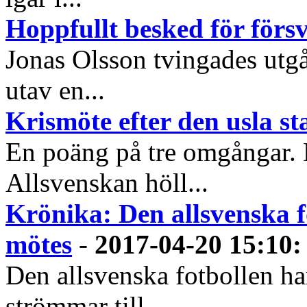
Hoppfullt besked för förs
Jonas Olsson tvingades utg
utav en...
Krismöte efter den usla st
En poäng på tre omgångar. E
Allsvenskan höll...
Krönika: Den allsvenska fo
mötes
-
2017-04-20 15:10
:
Den allsvenska fotbollen ha
strömmar till...