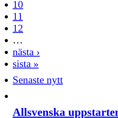
10
11
12
…
nästa ›
sista »
Senaste nytt
Allsvenska uppstarte