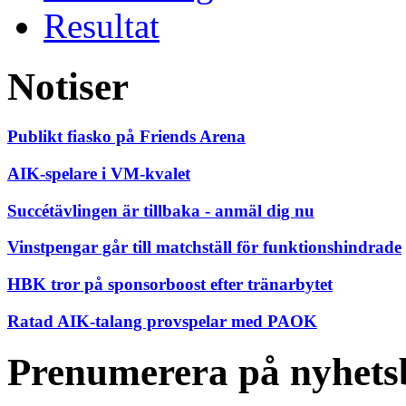
Resultat
Notiser
Publikt fiasko på Friends Arena
AIK-spelare i VM-kvalet
Succétävlingen är tillbaka - anmäl dig nu
Vinstpengar går till matchställ för funktionshindrade
HBK tror på sponsorboost efter tränarbytet
Ratad AIK-talang provspelar med PAOK
Prenumerera på nyhets