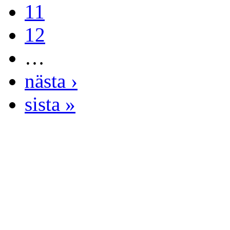
11
12
…
nästa ›
sista »