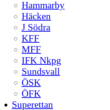
Hammarby
Häcken
J Södra
KFF
MFF
IFK Nkpg
Sundsvall
ÖSK
ÖFK
Superettan