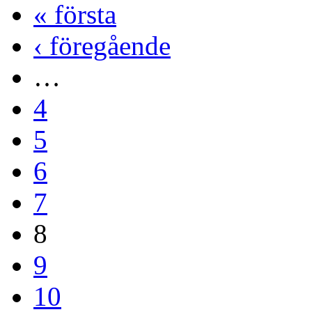
« första
‹ föregående
…
4
5
6
7
8
9
10