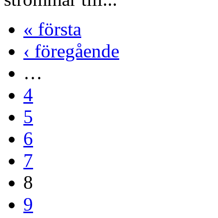
« första
‹ föregående
…
4
5
6
7
8
9