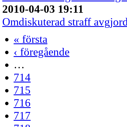
2010-04-03 19:11
Omdiskuterad straff avgjo
« första
‹ föregående
…
714
715
716
717