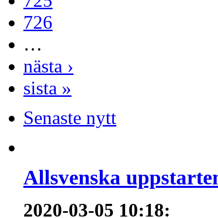
725
726
…
nästa ›
sista »
Senaste nytt
Allsvenska uppstarte
2020-03-05 10:18
: