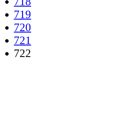
718
719
720
721
722