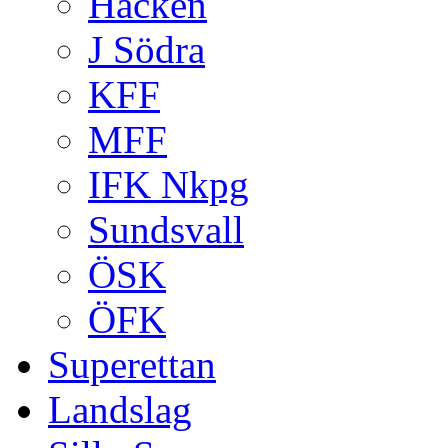
Häcken
J Södra
KFF
MFF
IFK Nkpg
Sundsvall
ÖSK
ÖFK
Superettan
Landslag