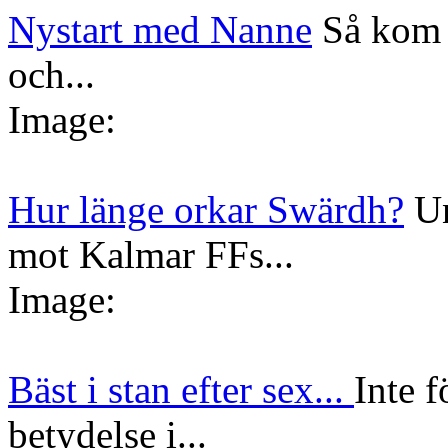
Nystart med Nanne
Så kom 
och...
Image:
Hur länge orkar Swärdh?
Un
mot Kalmar FFs...
Image:
Bäst i stan efter sex...
Inte f
betydelse i...