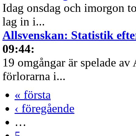
Idag onsdag och imorgon tor
lag in i...
Allsvenskan: Statistik ef
09:44
:
19 omgångar är spelade av 
förlorarna i...
« första
‹ föregående
…
5