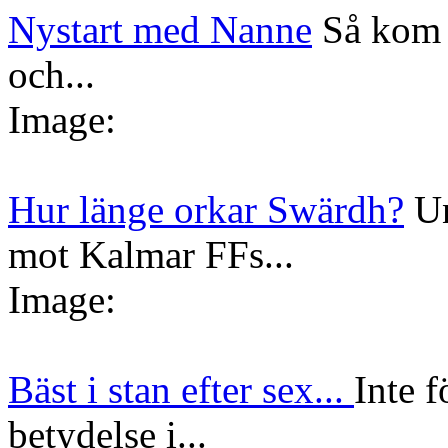
Nystart med Nanne
Så kom 
och...
Image:
Hur länge orkar Swärdh?
Un
mot Kalmar FFs...
Image:
Bäst i stan efter sex...
Inte f
betydelse i...