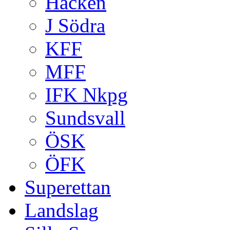
Häcken
J Södra
KFF
MFF
IFK Nkpg
Sundsvall
ÖSK
ÖFK
Superettan
Landslag