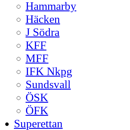
Hammarby
Häcken
J Södra
KFF
MFF
IFK Nkpg
Sundsvall
ÖSK
ÖFK
Superettan