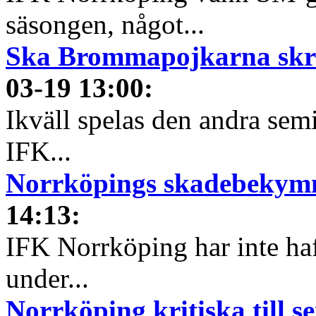
säsongen, något...
Ska Brommapojkarna skräll
03-19 13:00
:
Ikväll spelas den andra sem
IFK...
Norrköpings skadebekymm
14:13
:
IFK Norrköping har inte haf
under...
Norrköping kritiska till 