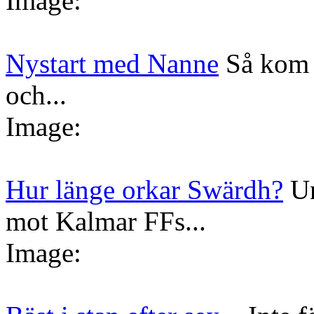
Image:
Nystart med Nanne
Så kom 
och...
Image:
Hur länge orkar Swärdh?
Un
mot Kalmar FFs...
Image: