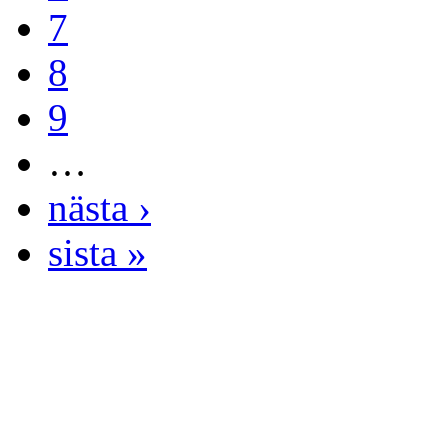
7
8
9
…
nästa ›
sista »