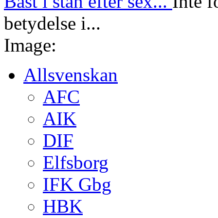
Bäst i stan efter sex...
Inte f
betydelse i...
Image:
Allsvenskan
AFC
AIK
DIF
Elfsborg
IFK Gbg
HBK