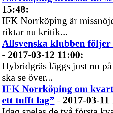
15:48
:
IFK Norrköping är missnöj
riktar nu kritik...
Allsvenska klubben följer
-
2017-03-12 11:00
:
Hybridgräs läggs just nu 
ska se över...
IFK Norrköping om kvarts
ett tufft lag”
-
2017-03-11 
Idag spelas de två första kv