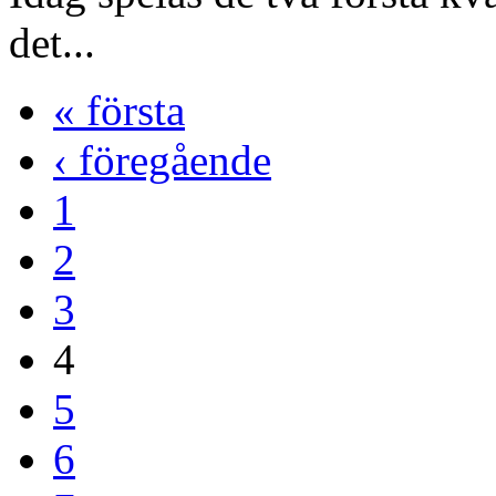
det...
« första
‹ föregående
1
2
3
4
5
6