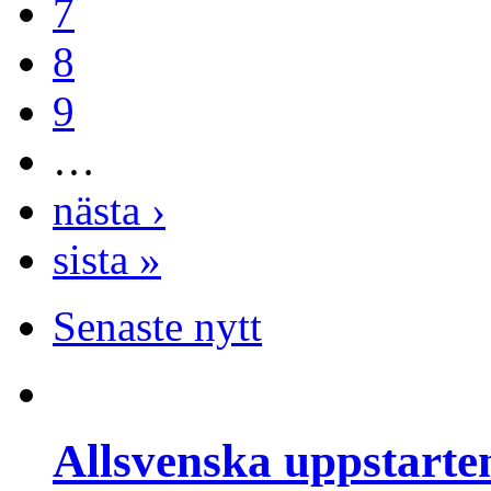
7
8
9
…
nästa ›
sista »
Senaste nytt
Allsvenska uppstarte