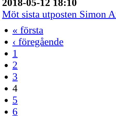
2018-05-12 18:10
Möt sista utposten Simon 
« första
‹ föregående
1
2
3
4
5
6