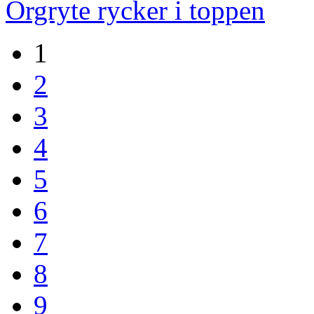
Örgryte rycker i toppen
1
2
3
4
5
6
7
8
9