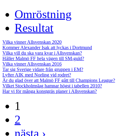
Omröstning
Resultat
Vilka vinner Allsvenskan 2020
Kommer Alexander Isak att lyckas i Dortmund
Vilka vill du ska vara kvar i Allsvenskan?
Håller Malmö FF hela vägen till SM-guld?
Vilka vinner Allsvenskan 2016
Tar sig Sverige vidare från gruppen i EM?
Lyfter AIK med Norling vid rodret?
Är du glad över att Malmö FF gått till Champions League?
Vilket Stockholmslag hamnar högst i tabellen 2010?
Har vi för många konstgräs planer i Allsvenskan?
1
2
nästa ›