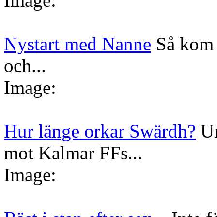
Image:
Nystart med Nanne
Så kom 
och...
Image:
Hur länge orkar Swärdh?
Un
mot Kalmar FFs...
Image: