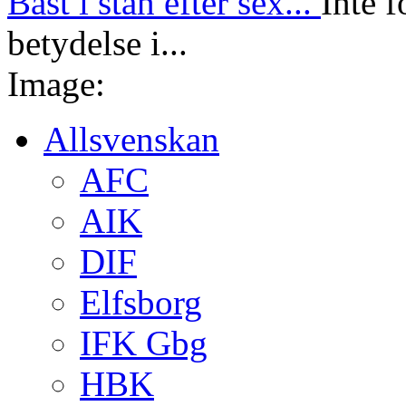
Bäst i stan efter sex...
Inte f
betydelse i...
Image:
Allsvenskan
AFC
AIK
DIF
Elfsborg
IFK Gbg
HBK