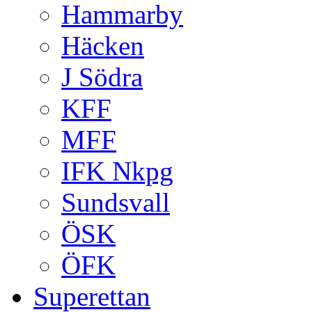
Hammarby
Häcken
J Södra
KFF
MFF
IFK Nkpg
Sundsvall
ÖSK
ÖFK
Superettan