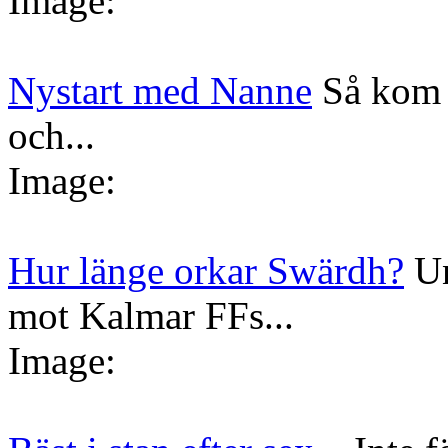
Image:
Nystart med Nanne
Så kom 
och...
Image:
Hur länge orkar Swärdh?
Un
mot Kalmar FFs...
Image: