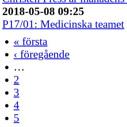
2018-05-08 09:25
P17/01: Medicinska teamet
« första
‹ föregående
…
2
3
4
5