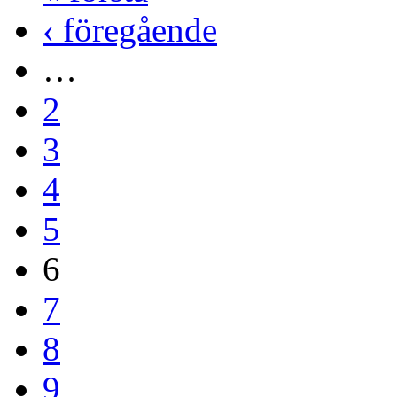
‹ föregående
…
2
3
4
5
6
7
8
9