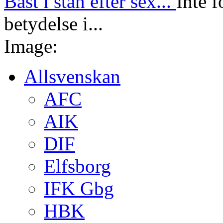
Bäst i stan efter sex...
Inte f
betydelse i...
Image:
Allsvenskan
AFC
AIK
DIF
Elfsborg
IFK Gbg
HBK