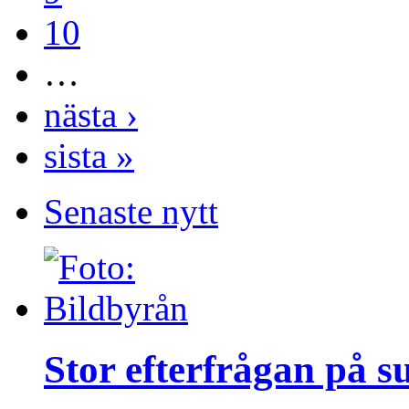
10
…
nästa ›
sista »
Senaste nytt
Stor efterfrågan på s