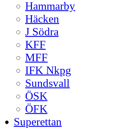
Hammarby
Häcken
J Södra
KFF
MFF
IFK Nkpg
Sundsvall
ÖSK
ÖFK
Superettan