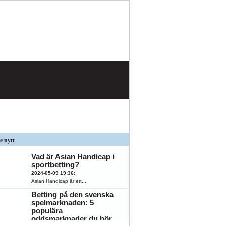
e nytt
Vad är Asian Handicap i
sportbetting?
2024-05-09 19:36
:
Asian Handicap är ett...
Betting på den svenska
spelmarknaden: 5
populära
K
ÖFK
oddsmarknader du bör