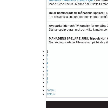
Han blev månadens spelare i juli
-
2020-08-
Isaac Kiese Thelin i Malmö har utsetts till må
De är nominerade till månadens spelare i ju
Tre allsvenska spelare har nominerats till mån
Avsparkstider och TV-kanaler för omgång 7
Då har spelprogrammet och vilka kanaler so
MÅNADENS SPELARE JUNI: Trippelt Norrk
Norrköping startade Allsvenskan på bästa sätt
1
2
3
4
5
6
7
8
9
…
nästa ›
sista »