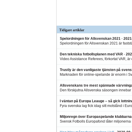
Tidigare artiklar
Spelordningen för Allsvenskan 2021
-
2021
Spelordningen för Allsvenskan 2021 är faststä
Den tekniska fotbollsplanen med VAR
-
202
Video Assistance Referees, förkortat VAR, är 
Trustly är den vanligaste tjänsten på sve
Marknaden för online-spelande är enorm i Sve
Allsvenskans tre mest spännade värvninga
Den förskjutna Allsvenska säsongen innebar äv
I väntan på Europa Leauge – så gick lottni
Fyra svenska lag fick idag sitt motstånd i Eu
Miljonregn över Europaspelande klubbarna
Svensk Fotbolls Europafond låter miljonerna