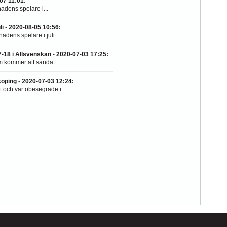
07 11:01
:
nadens spelare i...
li
-
2020-08-05 10:56
:
adens spelare i juli...
-18 i Allsvenskan
-
2020-07-03 17:25
:
m kommer att sända...
öping
-
2020-07-03 12:24
:
 och var obesegrade i...