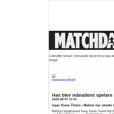
Tankar om KFFs framtid
Efter förlusten borta mo
Image:
Nystart med Nanne
Så kom då det som väl alla 
Image:
Hur länge orkar Swärdh?
Under en längre tid h
Image:
Bäst i stan efter sex...
Inte för att det kanske har 
Han blev månadens spelare i 
Image:
2020-08-07 11:01
Allsvenskan
Superettan
La
Isaac Kiese Thelin i Malmö har utsetts t
AFC
AIK
DIF
Elfsborg
IFK Gbg
H
Malmös toppforward Isaac Kiese Thelin fick h