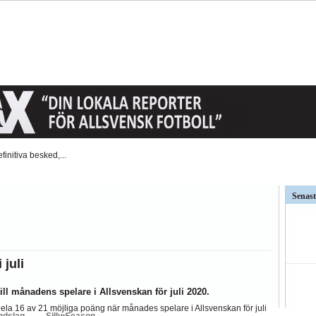
t AFC Eskilstuna är det...
väntat på och...
Senast
ar kritiken mot Kalmar FFs...
så stor betydelse i...
juli
ndslag
Silly Season
ill månadens spelare i Allsvenskan för juli 2020.
BK
Hammarby
Häcken
J Södra
KFF
MFF
IFK Nkpg
Sundsvall
ÖS
ela 16 av 21 möjliga poäng när månades spelare i Allsvenskan för juli