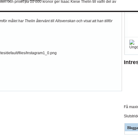
en och priset på 10 000 kronor ger Isaac Kiese Thelin till valfri del av
amför målet har Thelin återvänt till Allsvenskan och visat att han tillför
Intre
Få maxim
Slutstri
Blogga