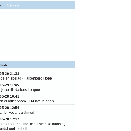
g
Vinnare
flöde
05-29 21:33
edelen spelad - Falkenberg i topp
05-29 11:45
ljetter till Nations League
05-28 16:41
on ersätter Asoro i EM-kvaltruppen
05-28 12:56
är för Vetlanda United
05-28 12:17
resenterar ett inofficiellt svenskt landslag: e-
andslaget i fotboll