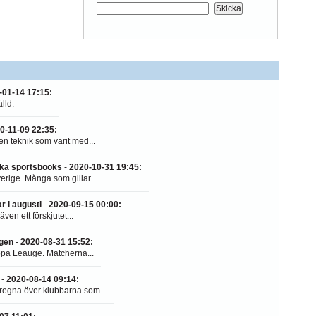
-01-14 17:15
:
lld.
0-11-09 22:35
:
en teknik som varit med...
nska sportsbooks
-
2020-10-31 19:45
:
rige. Många som gillar...
r i augusti
-
2020-09-15 00:00
:
en ett förskjutet...
ngen
-
2020-08-31 15:52
:
ropa Leauge. Matcherna...
-
2020-08-14 09:14
:
 regna över klubbarna som...