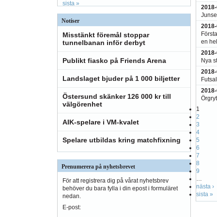
sista »
2018-
Junsel
Notiser
2018-
Första
Misstänkt föremål stoppar
en hel
tunnelbanan inför derbyt
2018-
Publikt fiasko på Friends Arena
Nya s
2018-
Landslaget bjuder på 1 000 biljetter
Futsal
2018-
Östersund skänker 126 000 kr till
Örgryt
välgörenhet
1
2
AIK-spelare i VM-kvalet
3
4
Spelare utbildas kring matchfixning
5
6
7
8
Prenumerera på nyhetsbrevet
9
…
För att registrera dig på vårat nyhetsbrev
nästa ›
behöver du bara fylla i din epost i formuläret
sista »
nedan.
E-post: