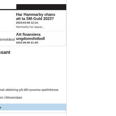
känna till
2023-08-07 15:43
:
Hästar, fotboll,...
Har Hammarby chans
att ta SM-Guld 2023?
2023-03-08 12:14
:
Hammarby har tappat...
Att finansiera
ungdomsfotboll
2022-06-08 21:49
:
Fotboll engagerar...
ssant
al utdelning på ditt nyvunna spelintresse
den i Allsvenskan
r