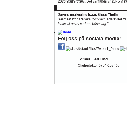
2020 skulle utses. Det var ingen snack om sak
klubben.
Juryns motivering Isaac Kiese Thelin:
”Med sin vinnarskalle, fysik och effektivitet fr
klass till ett av seriens bästa lag.”
Följ oss på sociala medier
Tomas Hedlund
Chefredaktör 0764-157468