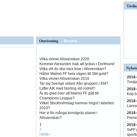
Tävlin
Omröstning
Resultat
Vilka vinner Allsvenskan 2020
Kommer Alexander Isak att lyckas i Dortmund
Nyhets
Vilka vill du ska vara kvar i Allsvenskan?
Håller Malmö FF hela vägen till SM-guld?
2018-
Vilka vinner Allsvenskan 2016
Tredj
Tar sig Sverige vidare från gruppen i EM?
Lyfter AIK med Norling vid rodret?
2018-
Är du glad över att Malmö FF gått till
Köp bi
Champions League?
2018-
Vilket Stockholmslag hamnar högst i tabellen
Larss
2010?
2018-
Har vi för många konstgräs planer i
Premi
Allsvenskan?
1
2018-
2
SvFF p
nästa ›
sportl