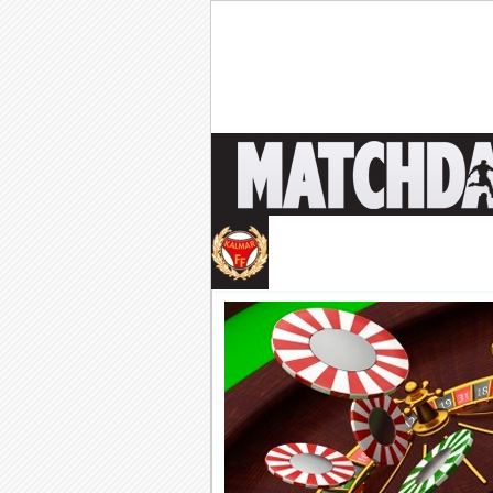
Tankar om KFFs framtid
Efter förlusten borta mo
Image:
Nystart med Nanne
Så kom då det som väl alla 
Image: