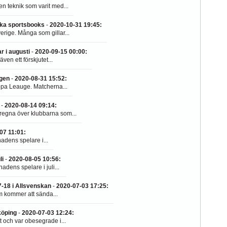
en teknik som varit med...
nska sportsbooks
-
2020-10-31 19:45
:
rige. Många som gillar...
r i augusti
-
2020-09-15 00:00
:
en ett förskjutet...
ngen
-
2020-08-31 15:52
:
ropa Leauge. Matcherna...
-
2020-08-14 09:14
:
 regna över klubbarna som...
07 11:01
:
nadens spelare i...
li
-
2020-08-05 10:56
:
adens spelare i juli...
-18 i Allsvenskan
-
2020-07-03 17:25
:
m kommer att sända...
öping
-
2020-07-03 12:24
:
 och var obesegrade i...