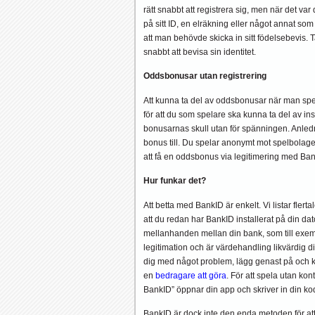
rätt snabbt att registrera sig, men när det var 
på sitt ID, en elräkning eller något annat s
att man behövde skicka in sitt födelsebevis. 
snabbt att bevisa sin identitet.
Oddsbonusar utan registrering
Att kunna ta del av oddsbonusar när man spelar
för att du som spelare ska kunna ta del av ins
bonusarnas skull utan för spänningen. Anledning
bonus till. Du spelar anonymt mot spelbolaget
att få en oddsbonus via legitimering med B
Hur funkar det?
Att betta med BankID är enkelt. Vi listar fle
att du redan har BankID installerat på din dat
mellanhanden mellan din bank, som till exe
legitimation och är värdehandling likvärdig di
dig med något problem, lägg genast på och ko
en
bedragare att göra
. För att spela utan kon
BankID” öppnar din app och skriver in din kod
BankID är dock inte den enda metoden för att