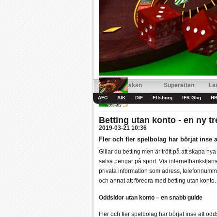
Hur länge orkar Swärdh?
Under en längre tid h
Image:
Bäst i stan efter sex...
Inte för att det kanske har 
Image:
Allsvenskan
Superettan
La
AFC
AIK
DIF
Elfsborg
IFK Gbg
H
Betting utan konto - en ny t
2019-03-21 10:36
Fler och fler spelbolag har börjat inse a
Gillar du betting men är trött på att skapa nya
satsa pengar på sport. Via internetbankstjän
privata information som adress, telefonnumm
och annat att föredra med betting utan konto
Oddsidor utan konto – en snabb guide
Fler och fler spelbolag har börjat inse att od