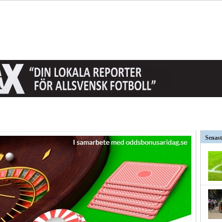
t AFC Eskilstuna är det...
Senast
väntat på och...