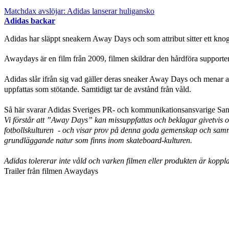
Matchdax avslöjar: Adidas lanserar huligansko
Adidas backar
Adidas har släppt sneakern Away Days och som attribut sitter ett knogj
Awaydays är en film från 2009, filmen skildrar den hårdföra supporterkult
Adidas slår ifrån sig vad gäller deras sneaker Away Days och menar at
uppfattas som stötande. Samtidigt tar de avstånd från våld.
Så här svarar Adidas Sveriges PR- och kommunikationsansvarige Sandr
Vi förstår att ”Away Days” kan missuppfattas och beklagar givetvis 
fotbollskulturen - och visar prov på denna goda gemenskap och samm
grundläggande natur som finns inom skateboard-kulturen.
Adidas tolererar inte våld och varken filmen eller produkten är kopplad
Trailer från filmen Awaydays