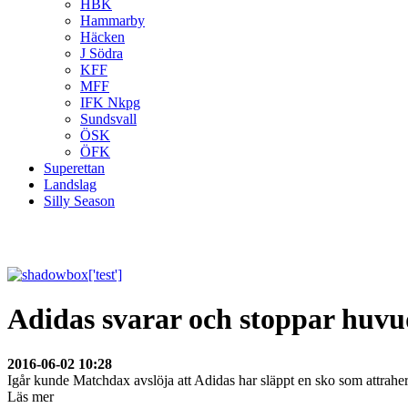
HBK
Hammarby
Häcken
J Södra
KFF
MFF
IFK Nkpg
Sundsvall
ÖSK
ÖFK
Superettan
Landslag
Silly Season
Adidas svarar och stoppar huvu
2016-06-02 10:28
Igår kunde Matchdax avslöja att Adidas har släppt en sko som attrah
Läs mer