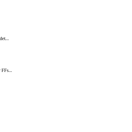
et...
 FFs...