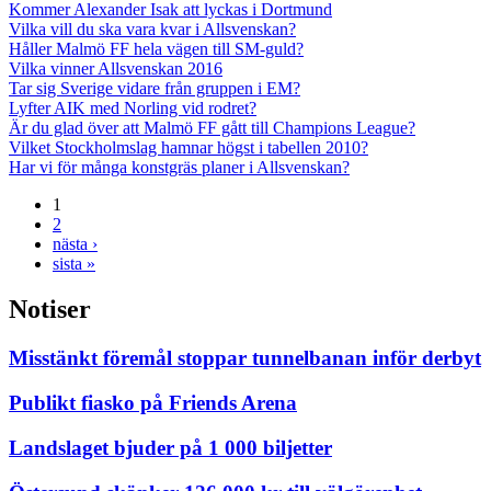
Kommer Alexander Isak att lyckas i Dortmund
Vilka vill du ska vara kvar i Allsvenskan?
Håller Malmö FF hela vägen till SM-guld?
Vilka vinner Allsvenskan 2016
Tar sig Sverige vidare från gruppen i EM?
Lyfter AIK med Norling vid rodret?
Är du glad över att Malmö FF gått till Champions League?
Vilket Stockholmslag hamnar högst i tabellen 2010?
Har vi för många konstgräs planer i Allsvenskan?
1
2
nästa ›
sista »
Notiser
Misstänkt föremål stoppar tunnelbanan inför derbyt
Publikt fiasko på Friends Arena
Landslaget bjuder på 1 000 biljetter