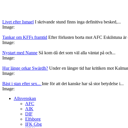
Livet efter Ismael
I skrivande stund finns inga definitiva besked,...
Image:
Tankar om KFFs framtid
Efter förlusten borta mot AFC Eskilstuna är d
Image:
Nystart med Nanne
Så kom då det som väl alla väntat på och...
Image:
Hur länge orkar Swärdh?
Under en längre tid har kritiken mot Kalmar
Image:
Bäst i stan efter sex...
Inte för att det kanske har så stor betydelse i...
Image:
Allsvenskan
AFC
AIK
DIF
Elfsborg
IFK Gbg