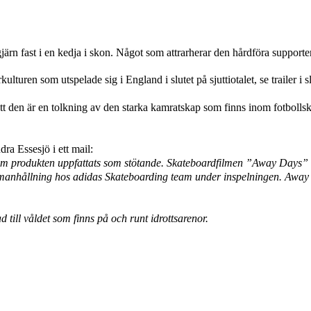
ärn fast i en kedja i skon. Något som attrarherar den hårdföra supporte
uren som utspelade sig i England i slutet på sjuttiotalet, se trailer i sl
t den är en tolkning av den starka kamratskap som finns inom fotbollsku
a Essesjö i ett mail:
om produkten uppfattats som stötande. Skateboardfilmen ”Away Days” o
anhållning hos adidas Skateboarding team under inspelningen. Away D
 till våldet som finns på och runt idrottsarenor.