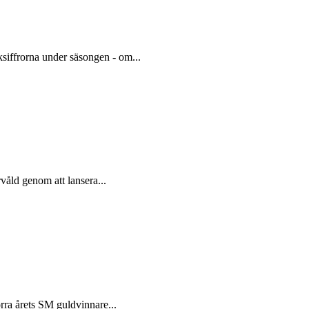
siffrorna under säsongen - om...
våld genom att lansera...
örra årets SM guldvinnare...