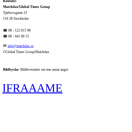
Kontakt:
Matchdax/Global Times Group
Tjärhovsgatan 21
116 28 Stockholm
☎ 08 - 122 015 98
☎
08 - 441 00 15
✉
info@matchdax.se
©Global Times Group/Matchdax
Bildbyrån:
B
ildleverantör om inte annat anges
IFRAAAME