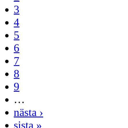
3
4
5
6
7
8
9
…
nästa ›
sista »