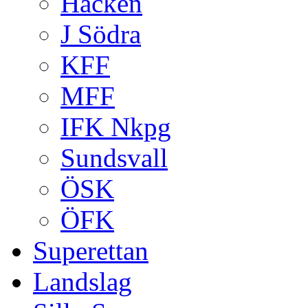
Häcken
J Södra
KFF
MFF
IFK Nkpg
Sundsvall
ÖSK
ÖFK
Superettan
Landslag