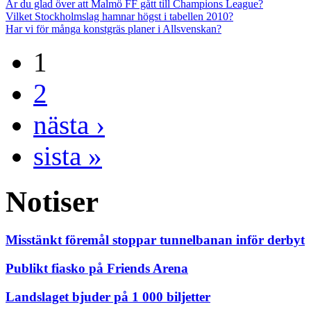
Är du glad över att Malmö FF gått till Champions League?
Vilket Stockholmslag hamnar högst i tabellen 2010?
Har vi för många konstgräs planer i Allsvenskan?
1
2
nästa ›
sista »
Notiser
Misstänkt föremål stoppar tunnelbanan inför derbyt
Publikt fiasko på Friends Arena
Landslaget bjuder på 1 000 biljetter