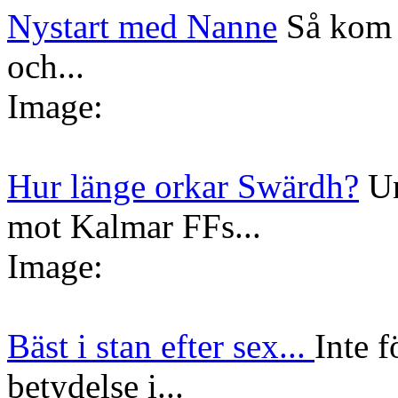
Nystart med Nanne
Så kom 
och...
Image:
Hur länge orkar Swärdh?
Un
mot Kalmar FFs...
Image:
Bäst i stan efter sex...
Inte f
betydelse i...