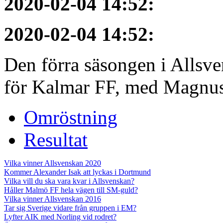
2020-02-04 14:52
:
2020-02-04 14:52
:
Den förra säsongen i Allsvens
för Kalmar FF, med Magnus 
Omröstning
Resultat
Vilka vinner Allsvenskan 2020
Kommer Alexander Isak att lyckas i Dortmund
Vilka vill du ska vara kvar i Allsvenskan?
Håller Malmö FF hela vägen till SM-guld?
Vilka vinner Allsvenskan 2016
Tar sig Sverige vidare från gruppen i EM?
Lyfter AIK med Norling vid rodret?