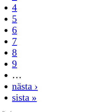
4
5
6
7
8
9
…
nästa ›
sista »