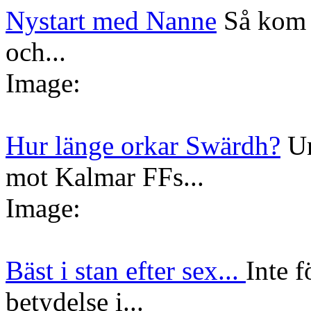
Nystart med Nanne
Så kom 
och...
Image:
Hur länge orkar Swärdh?
Un
mot Kalmar FFs...
Image:
Bäst i stan efter sex...
Inte f
betydelse i...