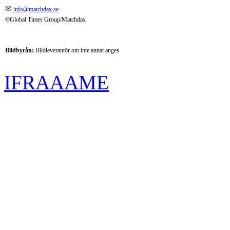
✉
info@matchdax.se
©Global Times Group/Matchdax
Bildbyrån:
B
ildleverantör om inte annat anges
IFRAAAME