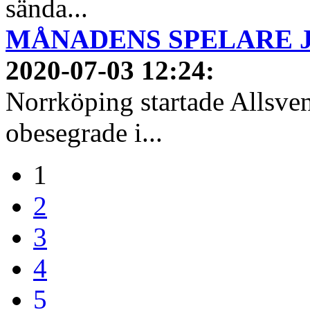
sända...
MÅNADENS SPELARE JUN
2020-07-03 12:24
:
Norrköping startade Allsven
obesegrade i...
1
2
3
4
5