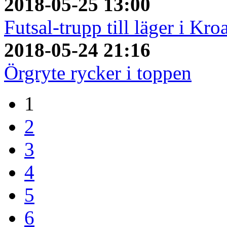
2018-05-25 13:00
Futsal-trupp till läger i Kro
2018-05-24 21:16
Örgryte rycker i toppen
1
2
3
4
5
6