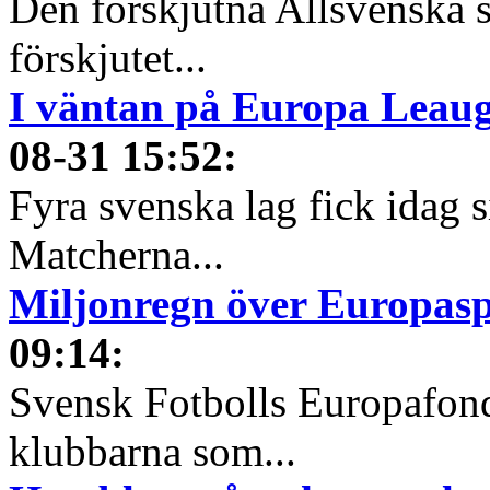
Den förskjutna Allsvenska 
förskjutet...
I väntan på Europa Leauge
08-31 15:52
:
Fyra svenska lag fick idag 
Matcherna...
Miljonregn över Europas
09:14
:
Svensk Fotbolls Europafond
klubbarna som...