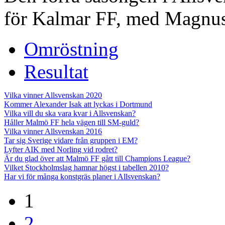
för Kalmar FF, med Magnus 
Omröstning
Resultat
Vilka vinner Allsvenskan 2020
Kommer Alexander Isak att lyckas i Dortmund
Vilka vill du ska vara kvar i Allsvenskan?
Håller Malmö FF hela vägen till SM-guld?
Vilka vinner Allsvenskan 2016
Tar sig Sverige vidare från gruppen i EM?
Lyfter AIK med Norling vid rodret?
Är du glad över att Malmö FF gått till Champions League?
Vilket Stockholmslag hamnar högst i tabellen 2010?
Har vi för många konstgräs planer i Allsvenskan?
1
2