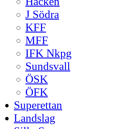
Häcken
J Södra
KFF
MFF
IFK Nkpg
Sundsvall
ÖSK
ÖFK
Superettan
Landslag