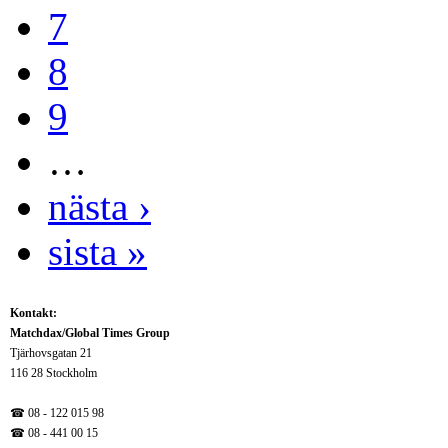
7
8
9
…
nästa ›
sista »
Kontakt:
Matchdax/Global Times Group
Tjärhovsgatan 21
116 28 Stockholm
☎ 08 - 122 015 98
☎
08 - 441 00 15