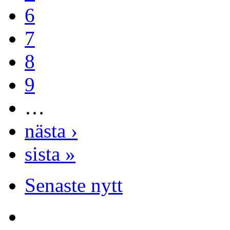
6
7
8
9
…
nästa ›
sista »
Senaste nytt