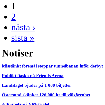
1
2
nästa ›
sista »
Notiser
Misstänkt föremål stoppar tunnelbanan inför derbyt
Publikt fiasko på Friends Arena
Landslaget bjuder på 1 000 biljetter
Östersund skänker 126 000 kr till välgörenhet
AIK-spelare i VM-kvalet