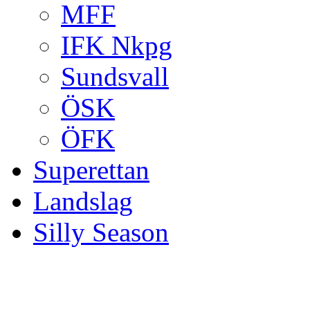
MFF
IFK Nkpg
Sundsvall
ÖSK
ÖFK
Superettan
Landslag
Silly Season