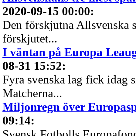
2020-09-15 00:00
:
Den förskjutna Allsvenska 
förskjutet...
I väntan på Europa Leauge
08-31 15:52
:
Fyra svenska lag fick idag 
Matcherna...
Miljonregn över Europas
09:14
:
Svensk Fotbolls Europafond