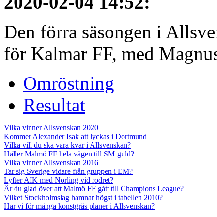
2020-02-04 14:52
:
Den förra säsongen i Allsvens
för Kalmar FF, med Magnus 
Omröstning
Resultat
Vilka vinner Allsvenskan 2020
Kommer Alexander Isak att lyckas i Dortmund
Vilka vill du ska vara kvar i Allsvenskan?
Håller Malmö FF hela vägen till SM-guld?
Vilka vinner Allsvenskan 2016
Tar sig Sverige vidare från gruppen i EM?
Lyfter AIK med Norling vid rodret?
Är du glad över att Malmö FF gått till Champions League?
Vilket Stockholmslag hamnar högst i tabellen 2010?
Har vi för många konstgräs planer i Allsvenskan?