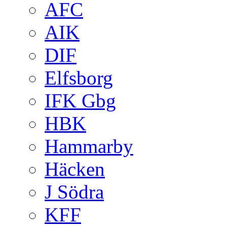
AFC
AIK
DIF
Elfsborg
IFK Gbg
HBK
Hammarby
Häcken
J Södra
KFF