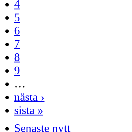
4
5
6
7
8
9
…
nästa ›
sista »
Senaste nytt