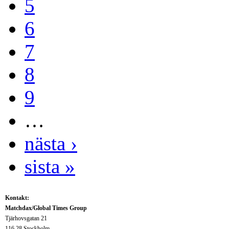
5
6
7
8
9
…
nästa ›
sista »
Kontakt:
Matchdax/Global Times Group
Tjärhovsgatan 21
116 28 Stockholm