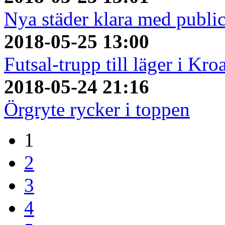
Nya städer klara med publi
2018-05-25 13:00
Futsal-trupp till läger i Kro
2018-05-24 21:16
Örgryte rycker i toppen
1
2
3
4