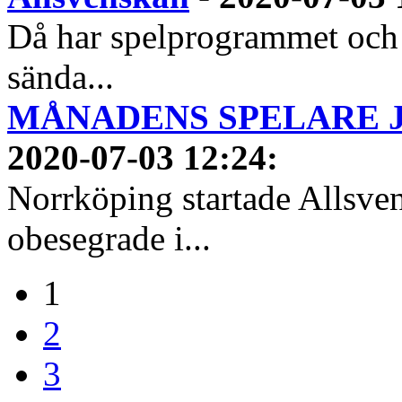
Då har spelprogrammet och
sända...
MÅNADENS SPELARE JUN
2020-07-03 12:24
:
Norrköping startade Allsven
obesegrade i...
1
2
3