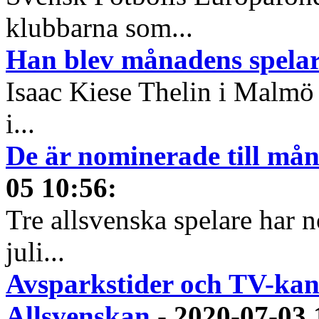
klubbarna som...
Han blev månadens spelare
Isaac Kiese Thelin i Malmö 
i...
De är nominerade till måna
05 10:56
:
Tre allsvenska spelare har n
juli...
Avsparkstider och TV-kan
Allsvenskan
-
2020-07-03 