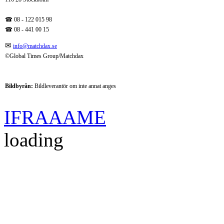
☎ 08 - 122 015 98
☎
08 - 441 00 15
✉
info@matchdax.se
©Global Times Group/Matchdax
Bildbyrån:
B
ildleverantör om inte annat anges
IFRAAAME
loading