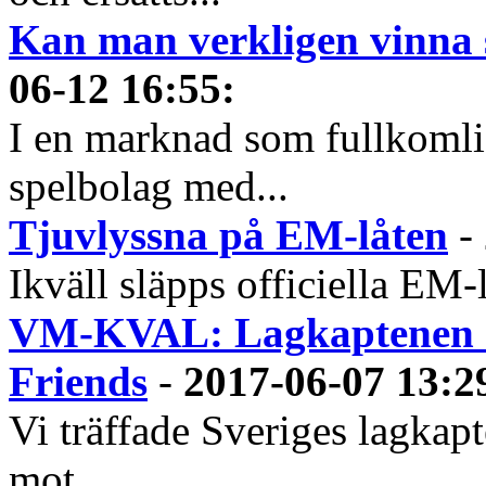
Kan man verkligen vinna s
06-12 16:55
:
I en marknad som fullkoml
spelbolag med...
Tjuvlyssna på EM-låten
-
Ikväll släpps officiella EM-
VM-KVAL: Lagkaptenen ser
Friends
-
2017-06-07 13:2
Vi träffade Sveriges lagkap
mot...