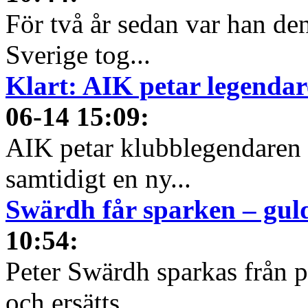
För två år sedan var han den
Sverige tog...
Klart: AIK petar legendare
06-14 15:09
:
AIK petar klubblegendaren f
samtidigt en ny...
Swärdh får sparken – gul
10:54
:
Peter Swärdh sparkas från 
och ersätts...