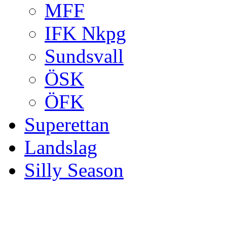
MFF
IFK Nkpg
Sundsvall
ÖSK
ÖFK
Superettan
Landslag
Silly Season