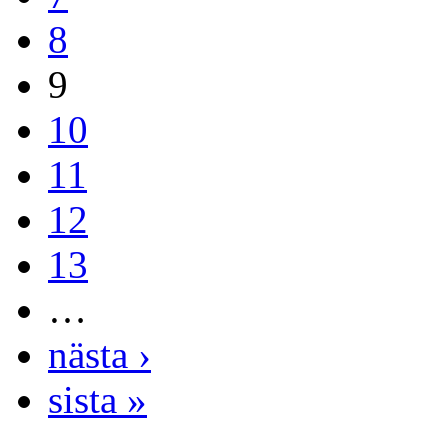
8
9
10
11
12
13
…
nästa ›
sista »