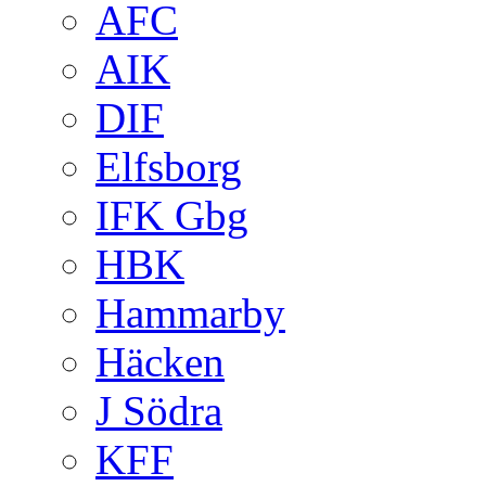
AFC
AIK
DIF
Elfsborg
IFK Gbg
HBK
Hammarby
Häcken
J Södra
KFF