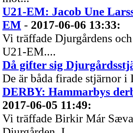
U21-EM: Jacob Une Larss
EM
-
2017-06-06 13:33
:
Vi träffade Djurgårdens och
U21-EM....
Då gifter sig Djurgårdsst
De är båda firade stjärnor i
DERBY: Hammarbys derbyh
2017-06-05 11:49
:
Vi träffade Birkir Már Sæva
Djurgården. I...