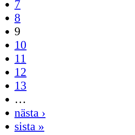
7
8
9
10
11
12
13
…
nästa ›
sista »