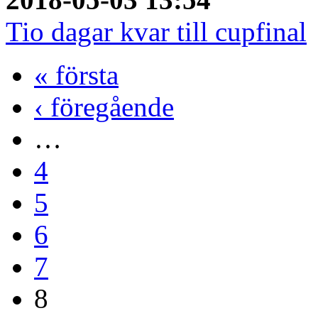
Tio dagar kvar till cupfinal
« första
‹ föregående
…
4
5
6
7
8