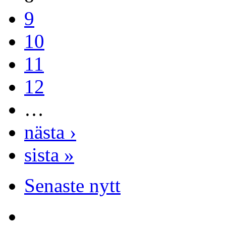
9
10
11
12
…
nästa ›
sista »
Senaste nytt