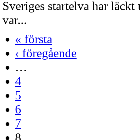
Sveriges startelva har läckt 
var...
« första
‹ föregående
…
4
5
6
7
8