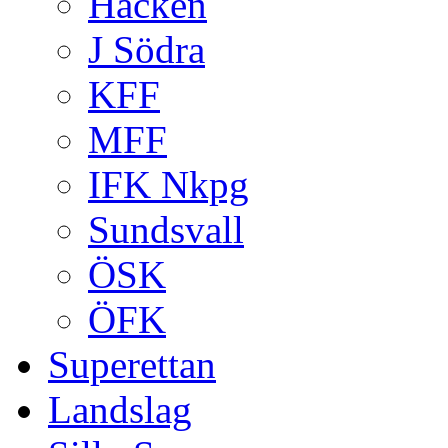
Häcken
J Södra
KFF
MFF
IFK Nkpg
Sundsvall
ÖSK
ÖFK
Superettan
Landslag