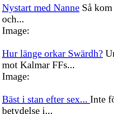
Nystart med Nanne
Så kom 
och...
Image:
Hur länge orkar Swärdh?
Un
mot Kalmar FFs...
Image:
Bäst i stan efter sex...
Inte f
betydelse i...