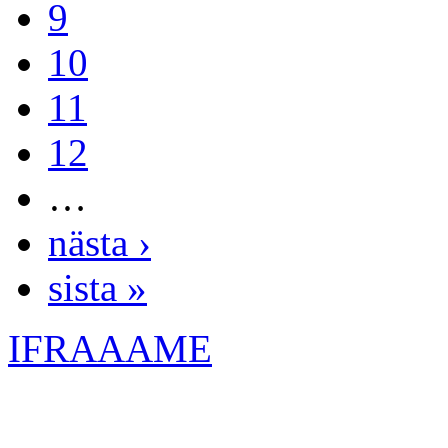
9
10
11
12
…
nästa ›
sista »
IFRAAAME