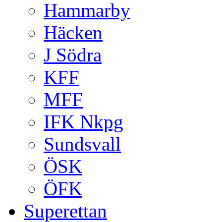
Hammarby
Häcken
J Södra
KFF
MFF
IFK Nkpg
Sundsvall
ÖSK
ÖFK
Superettan