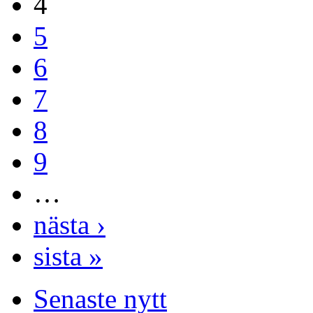
4
5
6
7
8
9
…
nästa ›
sista »
Senaste nytt