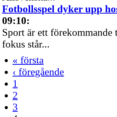
Fotbollsspel dyker upp ho
09:10
:
Sport är ett förekommande t
fokus står...
« första
‹ föregående
1
2
3