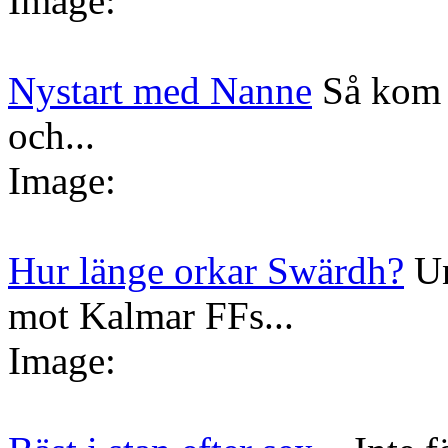
Image:
Nystart med Nanne
Så kom 
och...
Image:
Hur länge orkar Swärdh?
Un
mot Kalmar FFs...
Image: