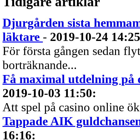
Tidigare artiklar
Djurgården sista hemmama
läktare
-
2019-10-24 14:2
För första gången sedan flyt
borträknande...
Få maximal utdelning på d
2019-10-03 11:50
:
Att spel på casino online öka
Tappade AIK guldchansen 
16:16
: