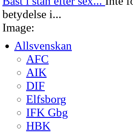
Bäst i stan efter sex...
Inte f
betydelse i...
Image:
Allsvenskan
AFC
AIK
DIF
Elfsborg
IFK Gbg
HBK