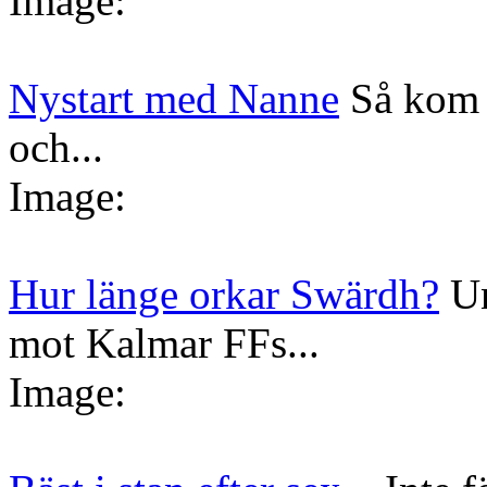
Image:
Nystart med Nanne
Så kom 
och...
Image:
Hur länge orkar Swärdh?
Un
mot Kalmar FFs...
Image: