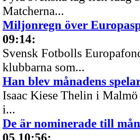
Matcherna...
Miljonregn över Europas
09:14
:
Svensk Fotbolls Europafond
klubbarna som...
Han blev månadens spelare
Isaac Kiese Thelin i Malmö 
i...
De är nominerade till måna
05 10:56
: