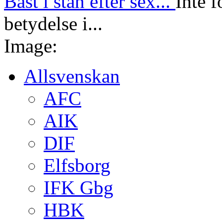
Bäst i stan efter sex...
Inte f
betydelse i...
Image:
Allsvenskan
AFC
AIK
DIF
Elfsborg
IFK Gbg
HBK