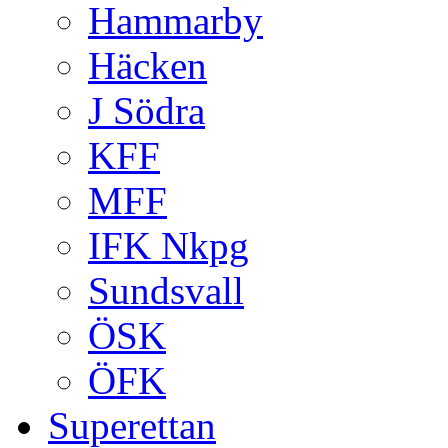
Hammarby
Häcken
J Södra
KFF
MFF
IFK Nkpg
Sundsvall
ÖSK
ÖFK
Superettan