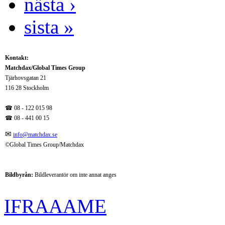
nästa ›
sista »
Kontakt:
Matchdax/Global Times Group
Tjärhovsgatan 21
116 28 Stockholm
☎ 08 - 122 015 98
☎
08 - 441 00 15
✉
info@matchdax.se
©Global Times Group/Matchdax
Bildbyrån:
B
ildleverantör om inte annat anges
IFRAAAME