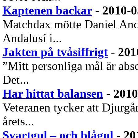
Kaptenen backar
-
2010-0
Matchdax mötte Daniel Ande
Andalusí i...
Jakten på tvåsiffrigt
-
201
”Mitt personliga mål är abso
Det...
Har hittat balansen
-
2010
Veteranen tycker att Djurgår
årets...
Svartgul – och blågul
-
20