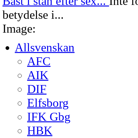
Bäst i stan efter sex...
Inte f
betydelse i...
Image:
Allsvenskan
AFC
AIK
DIF
Elfsborg
IFK Gbg
HBK