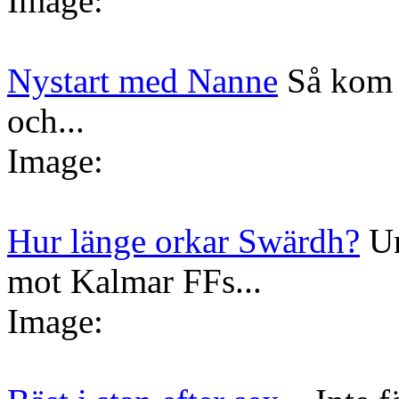
Image:
Nystart med Nanne
Så kom 
och...
Image:
Hur länge orkar Swärdh?
Un
mot Kalmar FFs...
Image: