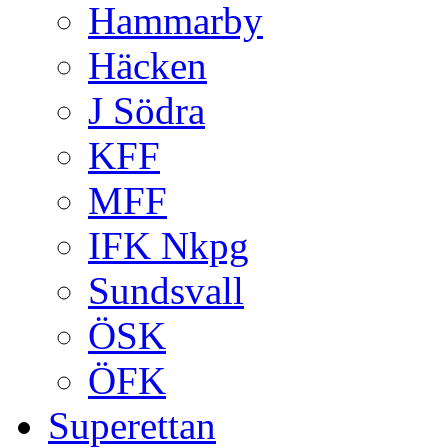
Hammarby
Häcken
J Södra
KFF
MFF
IFK Nkpg
Sundsvall
ÖSK
ÖFK
Superettan