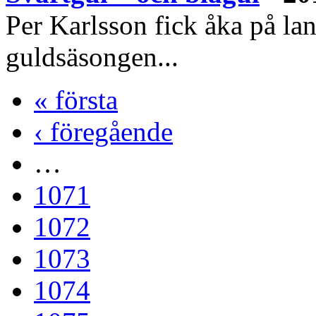
Per Karlsson fick åka på lan
guldsäsongen...
« första
‹ föregående
…
1071
1072
1073
1074