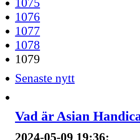
1075
1076
1077
1078
1079
Senaste nytt
Vad är Asian Handica
2024-05-09 19:36
: