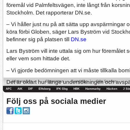
föremål vid Palmfeltsvägen, inte långt från kors
Hur länge orkar Swärdh?
Under en längre tid har kritiken mot Kalmar FFs...
Stockholm. Det rapporterar DN.se.
Image:
– Vi håller just nu på att sätta upp avspärrningar
köra förbi Globen, säger Lars Byström vid Stock
befinner sig på platsen till
DN.se
Bäst i stan efter sex...
Inte för att det kanske har så stor betydelse i...
Image:
Lars Byström vill inte uttala sig om hur föremålet se
Allsvenskan
Superettan
Landslag
Silly Season
eller vem som hittade det.
AFC
AIK
DIF
Elfsborg
IFK Gbg
HBK
Hammarby
Häcken
J Sö
– Vi gjorde bedömningen att vi måste tillkalla bom
Det är oklart hur länge undersökningen och avsp
pågå.
Följ oss på sociala medier