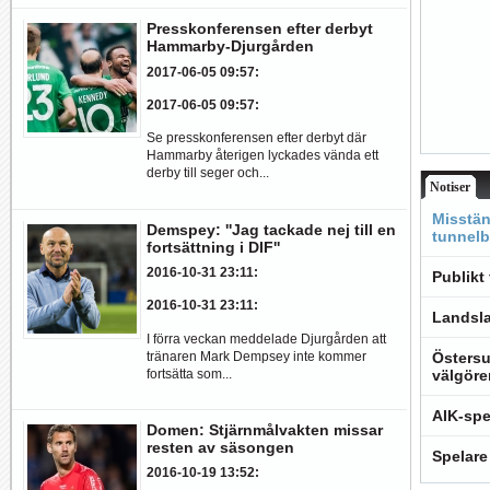
Presskonferensen efter derbyt
Hammarby-Djurgården
2017-06-05 09:57
:
2017-06-05 09:57
:
Se presskonferensen efter derbyt där
Hammarby återigen lyckades vända ett
derby till seger och...
Notiser
Misstän
Demspey: ''Jag tackade nej till en
tunnelb
fortsättning i DIF''
2016-10-31 23:11
:
Publikt
2016-10-31 23:11
:
Landsla
I förra veckan meddelade Djurgården att
tränaren Mark Dempsey inte kommer
Östersu
fortsätta som...
välgöre
AIK-spe
Domen: Stjärnmålvakten missar
resten av säsongen
Spelare
2016-10-19 13:52
: