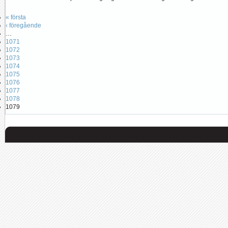
« första
‹ föregående
…
1071
1072
1073
1074
1075
1076
1077
1078
1079