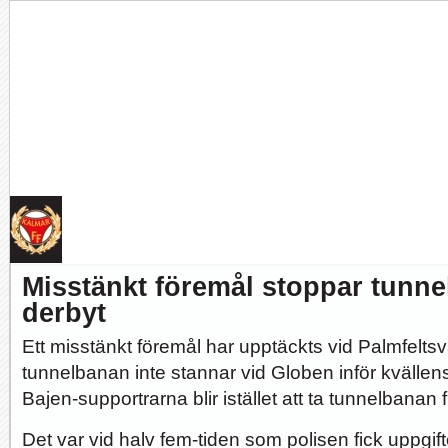
Tankar om KFFs framtid
Efter förlusten borta mot AFC Eskilstuna är det...
Misstänkt föremål stoppar tunne
Image:
derbyt
Ett misstänkt föremål har upptäckts vid Palmfeltsv
tunnelbanan inte stannar vid Globen inför kvällens 
Nystart med Nanne
Så kom då det som väl alla väntat på och...
Bajen-supportrarna blir istället att ta tunnelbanan
Image:
Det var vid halv fem-tiden som polisen fick uppgif