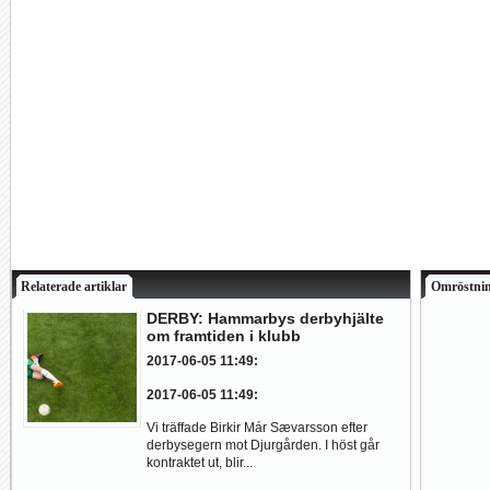
Relaterade artiklar
Omröstni
DERBY: Hammarbys derbyhjälte
om framtiden i klubb
2017-06-05 11:49
:
2017-06-05 11:49
:
Vi träffade Birkir Már Sævarsson efter
derbysegern mot Djurgården. I höst går
kontraktet ut, blir...