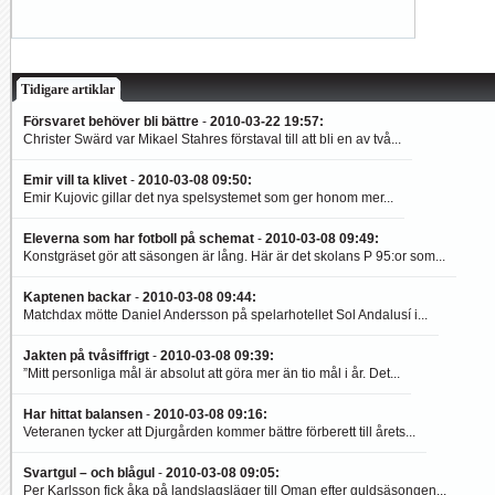
Tidigare artiklar
Försvaret behöver bli bättre
-
2010-03-22 19:57
:
Christer Swärd var Mikael Stahres förstaval till att bli en av två...
Emir vill ta klivet
-
2010-03-08 09:50
:
Emir Kujovic gillar det nya spelsystemet som ger honom mer...
Eleverna som har fotboll på schemat
-
2010-03-08 09:49
:
Konstgräset gör att säsongen är lång. Här är det skolans P 95:or som...
Kaptenen backar
-
2010-03-08 09:44
:
Matchdax mötte Daniel Andersson på spelarhotellet Sol Andalusí i...
Jakten på tvåsiffrigt
-
2010-03-08 09:39
:
”Mitt personliga mål är absolut att göra mer än tio mål i år. Det...
Har hittat balansen
-
2010-03-08 09:16
:
Veteranen tycker att Djurgården kommer bättre förberett till årets...
Svartgul – och blågul
-
2010-03-08 09:05
:
Per Karlsson fick åka på landslagsläger till Oman efter guldsäsongen...