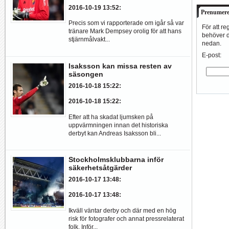
2016-10-19 13:52
:
Prenumere
Precis som vi rapporterade om igår så var
För att re
tränare Mark Dempsey orolig för att hans
behöver du
stjärnmålvakt...
nedan.
E-post:
Isaksson kan missa resten av
säsongen
2016-10-18 15:22
:
2016-10-18 15:22
:
Efter att ha skadat ljumsken på
uppvärmningen innan det historiska
derbyt kan Andreas Isaksson bli...
Stockholmsklubbarna inför
säkerhetsåtgärder
2016-10-17 13:48
:
2016-10-17 13:48
:
Ikväll väntar derby och där med en hög
risk för fotografer och annat pressrelaterat
folk. Inför...