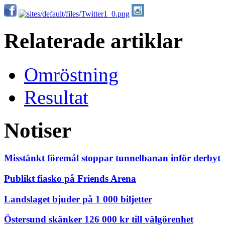
Relaterade artiklar
Omröstning
Resultat
Notiser
Misstänkt föremål stoppar tunnelbanan inför derbyt
Publikt fiasko på Friends Arena
Landslaget bjuder på 1 000 biljetter
Östersund skänker 126 000 kr till välgörenhet