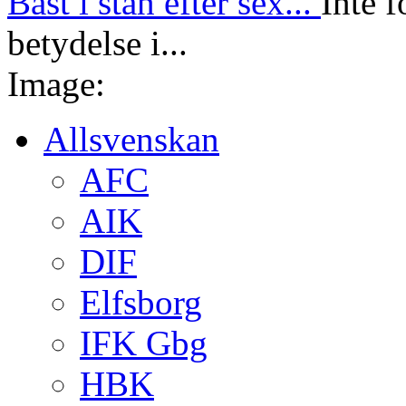
Bäst i stan efter sex...
Inte f
betydelse i...
Image:
Allsvenskan
AFC
AIK
DIF
Elfsborg
IFK Gbg
HBK