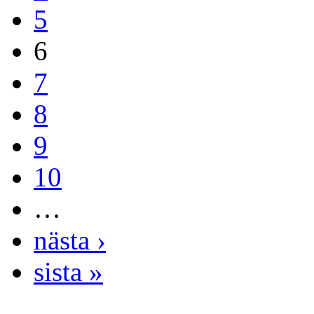
5
6
7
8
9
10
…
nästa ›
sista »