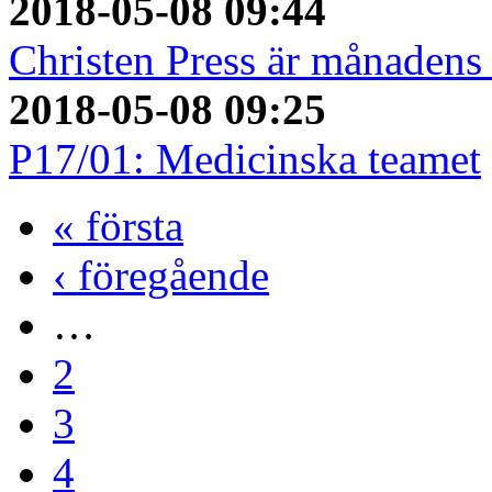
2018-05-08 09:44
Christen Press är månadens 
2018-05-08 09:25
P17/01: Medicinska teamet
« första
‹ föregående
…
2
3
4