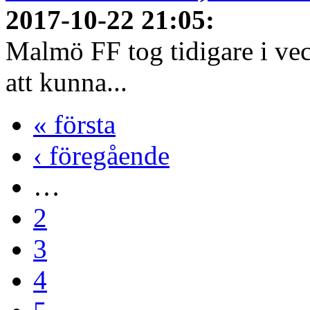
2017-10-22 21:05
:
Malmö FF tog tidigare i ve
att kunna...
« första
‹ föregående
…
2
3
4