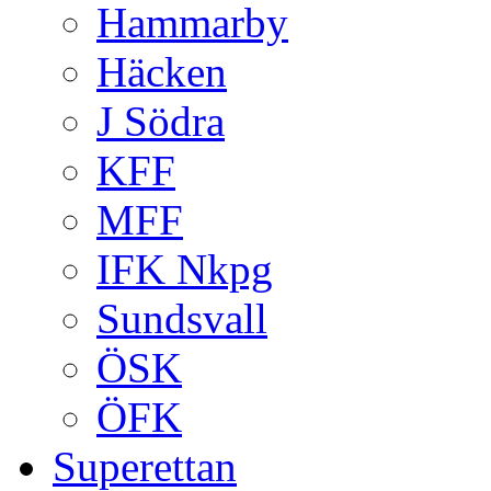
Hammarby
Häcken
J Södra
KFF
MFF
IFK Nkpg
Sundsvall
ÖSK
ÖFK
Superettan