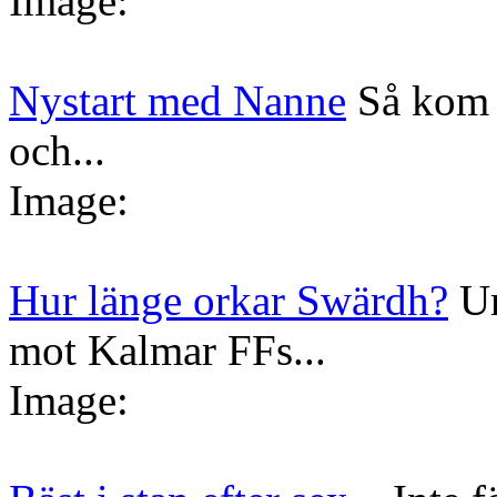
Image:
Nystart med Nanne
Så kom 
och...
Image:
Hur länge orkar Swärdh?
Un
mot Kalmar FFs...
Image: