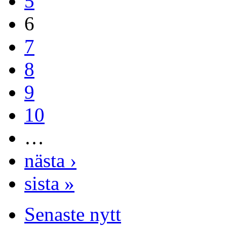
5
6
7
8
9
10
…
nästa ›
sista »
Senaste nytt