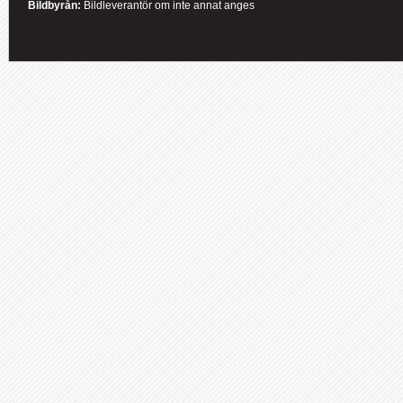
Bildbyrån:
B
ildleverantör om inte annat anges