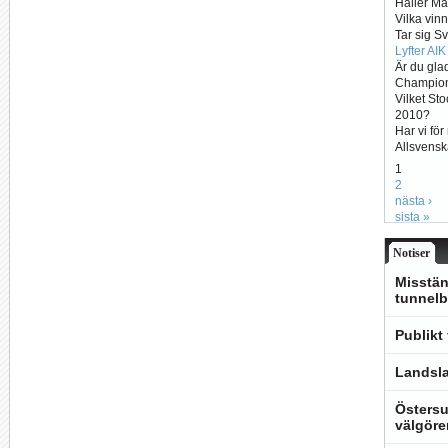
Håller Ma
Vilka vin
Tar sig S
Lyfter AI
Är du glad
Champio
Vilket St
2010?
Har vi fö
Allsvens
1
2
nästa ›
sista »
Notiser
Misstän
tunnelb
Publikt
Landsla
Östersu
välgöre