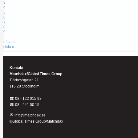
3
4
5
6
7
8
9
…
nästa ›
sista »
Kontakt:
Matchdax/Global Times Group
Tjärhovsgatan 21
116 28 Stockholm
☎ 08 - 122 015 98
☎
08 - 441 00 15
✉
info@matchdax.se
©Global Times Group/Matchdax