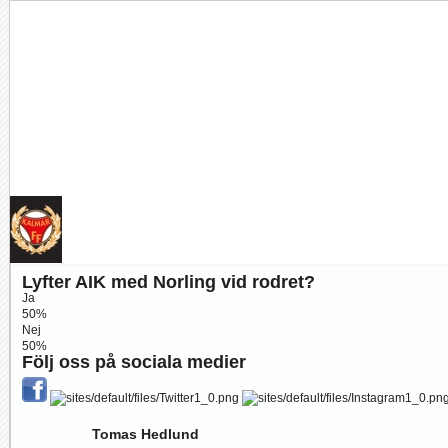
Tankar om KFFs framtid
Efter förlusten borta mot AFC Eskilstuna är det...
Lyfter AIK med Norling vid rodret?
Image:
Ja
50%
Nej
50%
Följ oss på sociala medier
Nystart med Nanne
Så kom då det som väl alla väntat på och...
Image:
Tomas Hedlund