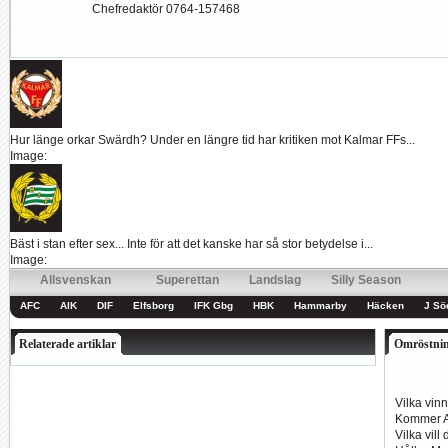
Chefredaktör 0764-157468
Hur länge orkar Swärdh?
Under en längre tid har kritiken mot Kalmar FFs...
Image:
Bäst i stan efter sex...
Inte för att det kanske har så stor betydelse i...
Image:
Allsvenskan
Superettan
Landslag
Silly Season
AFC
AIK
DIF
Elfsborg
IFK Gbg
HBK
Hammarby
Häcken
J Sö
Relaterade artiklar
Omröstni
Vilka vin
Kommer Al
Vilka vill