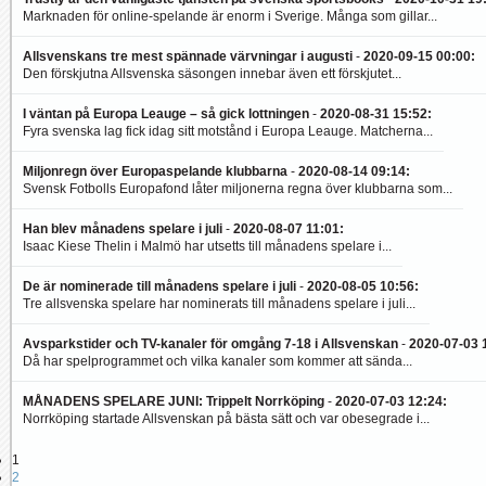
Marknaden för online-spelande är enorm i Sverige. Många som gillar...
Allsvenskans tre mest spännade värvningar i augusti
-
2020-09-15 00:00
:
Den förskjutna Allsvenska säsongen innebar även ett förskjutet...
I väntan på Europa Leauge – så gick lottningen
-
2020-08-31 15:52
:
Fyra svenska lag fick idag sitt motstånd i Europa Leauge. Matcherna...
Miljonregn över Europaspelande klubbarna
-
2020-08-14 09:14
:
Svensk Fotbolls Europafond låter miljonerna regna över klubbarna som...
Han blev månadens spelare i juli
-
2020-08-07 11:01
:
Isaac Kiese Thelin i Malmö har utsetts till månadens spelare i...
De är nominerade till månadens spelare i juli
-
2020-08-05 10:56
:
Tre allsvenska spelare har nominerats till månadens spelare i juli...
Avsparkstider och TV-kanaler för omgång 7-18 i Allsvenskan
-
2020-07-03 
Då har spelprogrammet och vilka kanaler som kommer att sända...
MÅNADENS SPELARE JUNI: Trippelt Norrköping
-
2020-07-03 12:24
:
Norrköping startade Allsvenskan på bästa sätt och var obesegrade i...
1
2