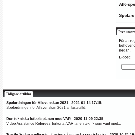
AIK-spe
Spelare
Prenumere
För att re
behöver du
nedan.
E-post:
Tidigare artiklar
Spelordningen för Allsvenskan 2021
-
2021-01-14 17:15
:
Spelordningen för Allsvenskan 2021 är fastställd.
Den tekniska fotbollsplanen med VAR
-
2020-11-09 22:35
:
Video Assistance Referees, förkortat VAR, är en teknik som varit med...
Trustly är den vanligaste tjänsten på svenska sportsbooks
-
2020-10-31 19