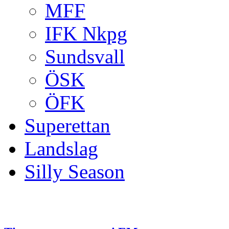
MFF
IFK Nkpg
Sundsvall
ÖSK
ÖFK
Superettan
Landslag
Silly Season