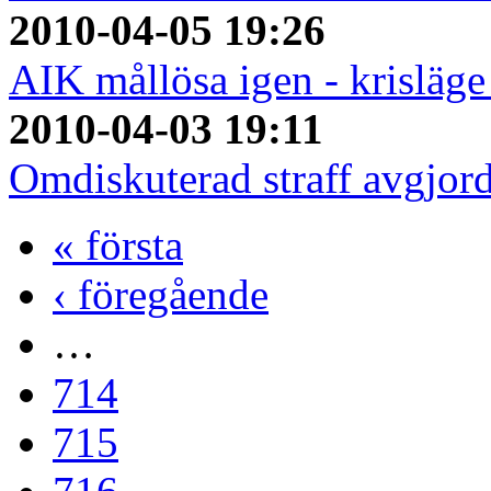
2010-04-05 19:26
AIK mållösa igen - krisläge
2010-04-03 19:11
Omdiskuterad straff avgjo
« första
‹ föregående
…
714
715