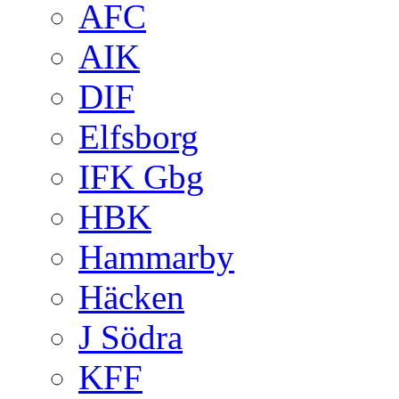
AFC
AIK
DIF
Elfsborg
IFK Gbg
HBK
Hammarby
Häcken
J Södra
KFF